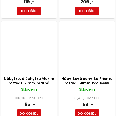
119 ,-
209 ,-
DO KOŠÍKU
DO KOŠÍKU
Nábytková úchytka Maxim
Nábytková úchytka Prisma
rozteč 192 mm, matná
rozteč 160mm, broušený
černá
saténový nikl
Skladem
Skladem
136,36 ,- bez DPH
131,40 ,- bez DPH
165 ,-
159 ,-
DO KOŠÍKU
DO KOŠÍKU