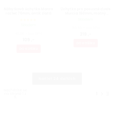
Nábytková úchytka Monza
Úchytka pro posuvné dveře
rozteč 76mm, antik zlatá
Murcia 160mm, matný
chrom+bílá
Skladem
Skladem
180,99 ,- bez DPH
90,08 ,- bez DPH
219 ,-
109 ,-
DO KOŠÍKU
DO KOŠÍKU
Načíst 24 dalších
Nacházíte se
1
11
na straně 1 z
11.