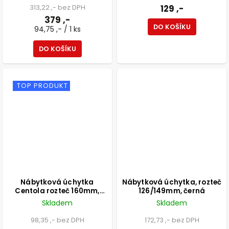
313,22 ,- bez DPH
129 ,-
379 ,-
DO KOŠÍKU
94,75 ,- / 1 ks
DO KOŠÍKU
TOP PRODUKT
Nábytková úchytka
Nábytková úchytka, rozteč
Centola rozteč 160mm,
126/149mm, černá
aluminium, matná černá
Skladem
Skladem
98,35 ,- bez DPH
172,73 ,- bez DPH