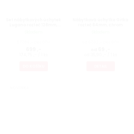
Set nábytkových úchytek
Nábytková úchytka Gitka
Lugano rozteč 128mm,
rozteč 64mm, chrom
matná zelená, 4 ks
Skladem
Skladem
577,69 ,- bez DPH
od 57,02 ,- bez DPH
699 ,-
69 ,-
od
174,75 ,- / 1 ks
od 35,90 ,- / 1 ks
DO KOŠÍKU
DETAIL
NOVINKA