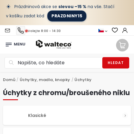
☀️
Prázdninová akce se
slevou –15 %
na vše. Stačí
v košíku zadat kód
PRAZDNINY15
Volejte 8:00 - 14:30
HLEDAT
Domů
/
Úchytky, madla, knopky
/
Úchytky
Úchytky z chromu/broušeného niklu
Klasické