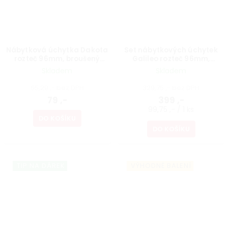
Nábytková úchytka Dakota
Set nábytkových úchytek
rozteč 96mm, broušený
Galileo rozteč 96mm,
saténový nikl
broušený saténový nikl, 4 ks
Skladem
Skladem
65,29 ,- bez DPH
329,75 ,- bez DPH
79 ,-
399 ,-
99,75 ,- / 1 ks
DO KOŠÍKU
DO KOŠÍKU
TIP NA DÁREK
VÝHODNÉ BALENÍ