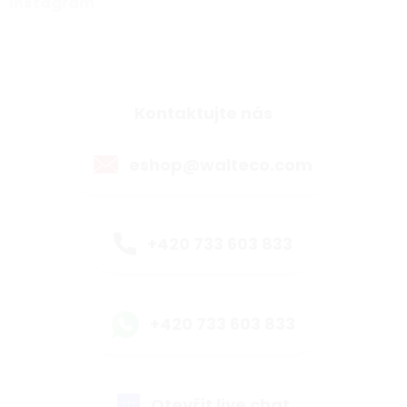
Instagram
Kontaktujte nás
eshop@walteco.com
+420 733 603 833
+420 733 603 833
Otevřít live chat