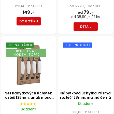
123,14 ,- bez DPH
od 65,29 ,- bez DPH
149 ,-
79 ,-
od
od 38,90 ,- / 1 ks
DO KOŠÍKU
DETAIL
TIP NA DÁREK
TOP PRODUKT
10% SLEVA S
KÓDEM: TOP10
Set nábytkových úchytek
Nábytková úchytka Prisma
rozteč 128mm, antik mosaz
rozteč 128mm, matná černá
a bílý porcelán, 4 ks
Skladem
Skladem
106,61 ,- bez DPH