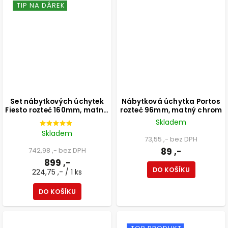
TIP NA DÁREK
Set nábytkových úchytek
Nábytková úchytka Portos
Fiesto rozteč 160mm, matná
rozteč 96mm, matný chrom
hnědá, 4 ks
Skladem
Skladem
73,55 ,- bez DPH
742,98 ,- bez DPH
89 ,-
899 ,-
DO KOŠÍKU
224,75 ,- / 1 ks
DO KOŠÍKU