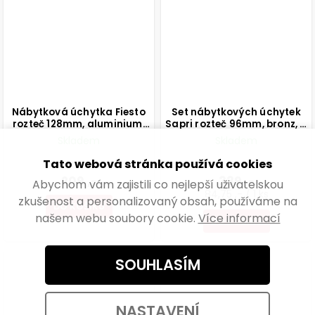
Nábytková úchytka Fiesto
Set nábytkových úchytek
rozteč 128mm, aluminium,
Sapri rozteč 96mm, bronz, 4
matná hnědá
ks
Skladem
Skladem
Tato webová stránka používá cookies
172,73 ,- bez DPH
280,17 ,- bez DPH
209 ,-
339 ,-
Abychom vám zajistili co nejlepší uživatelskou
84,75 ,- / 1 ks
zkušenost a personalizovaný obsah, používáme na
DO KOŠÍKU
našem webu soubory cookie.
Více informací
DO KOŠÍKU
SOUHLASÍM
NASTAVENÍ