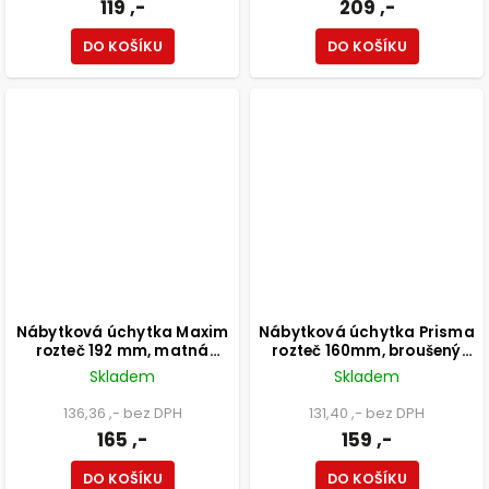
119 ,-
209 ,-
DO KOŠÍKU
DO KOŠÍKU
Nábytková úchytka Maxim
Nábytková úchytka Prisma
rozteč 192 mm, matná
rozteč 160mm, broušený
černá
saténový nikl
Skladem
Skladem
136,36 ,- bez DPH
131,40 ,- bez DPH
165 ,-
159 ,-
DO KOŠÍKU
DO KOŠÍKU