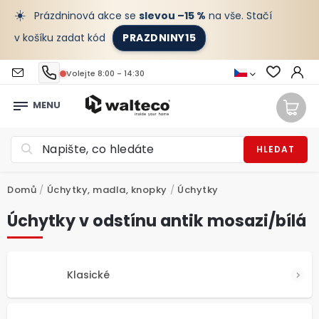
☀️
Prázdninová akce se
slevou –15 %
na vše. Stačí
v košíku zadat kód
PRAZDNINY15
Volejte 8:00 - 14:30
HLEDAT
Domů
/
Úchytky, madla, knopky
/
Úchytky
Úchytky v odstínu antik mosazi/bílá
Klasické