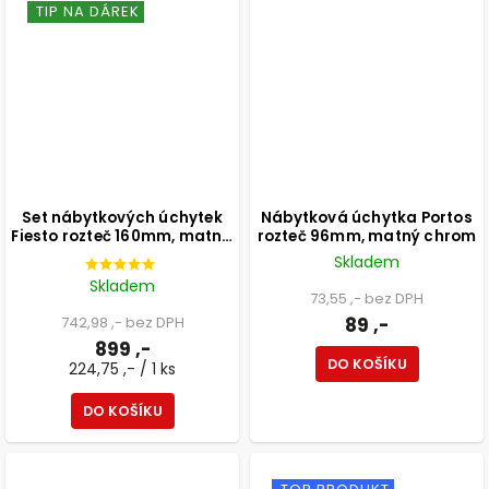
TIP NA DÁREK
Set nábytkových úchytek
Nábytková úchytka Portos
Fiesto rozteč 160mm, matná
rozteč 96mm, matný chrom
hnědá, 4 ks
Skladem
Skladem
73,55 ,- bez DPH
742,98 ,- bez DPH
89 ,-
899 ,-
DO KOŠÍKU
224,75 ,- / 1 ks
DO KOŠÍKU