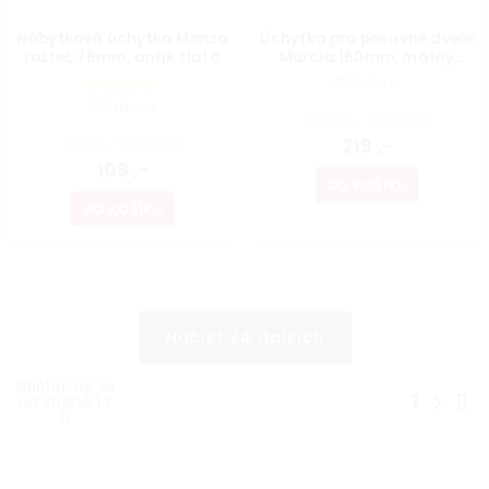
Nábytková úchytka Monza
Úchytka pro posuvné dveře
rozteč 76mm, antik zlatá
Murcia 160mm, matný
chrom+bílá
Skladem
Skladem
180,99 ,- bez DPH
90,08 ,- bez DPH
219 ,-
109 ,-
DO KOŠÍKU
DO KOŠÍKU
Načíst 24 dalších
Nacházíte se
1
11
na straně 1 z
11.