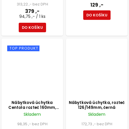
313,22 ,- bez DPH
129 ,-
379 ,-
DO KOŠÍKU
94,75 ,- / 1 ks
DO KOŠÍKU
TOP PRODUKT
Nábytková úchytka
Nábytková úchytka, rozteč
Centola rozteč 160mm,
126/149mm, černá
aluminium, matná černá
Skladem
Skladem
98,35 ,- bez DPH
172,73 ,- bez DPH