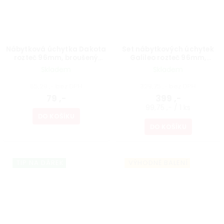
Nábytková úchytka Dakota
Set nábytkových úchytek
rozteč 96mm, broušený
Galileo rozteč 96mm,
saténový nikl
broušený saténový nikl, 4 ks
Skladem
Skladem
65,29 ,- bez DPH
329,75 ,- bez DPH
79 ,-
399 ,-
99,75 ,- / 1 ks
DO KOŠÍKU
DO KOŠÍKU
TIP NA DÁREK
VÝHODNÉ BALENÍ