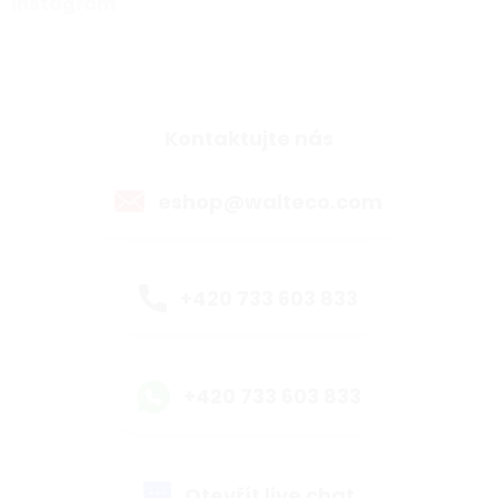
Instagram
Kontaktujte nás
eshop@walteco.com
+420 733 603 833
+420 733 603 833
Otevřít live chat