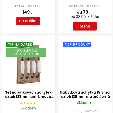
123,14 ,- bez DPH
od 65,29 ,- bez DPH
149 ,-
79 ,-
od
od 38,90 ,- / 1 ks
DO KOŠÍKU
DETAIL
TIP NA DÁREK
TOP PRODUKT
10% SLEVA S
KÓDEM: TOP10
Set nábytkových úchytek
Nábytková úchytka Prisma
rozteč 128mm, antik mosaz
rozteč 128mm, matná černá
a bílý porcelán, 4 ks
Skladem
Skladem
106,61 ,- bez DPH