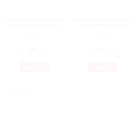
Set nábytkových úchytek
Nábytková úchytka Gitka
Lugano rozteč 128mm,
rozteč 64mm, chrom
matná zelená, 4 ks
Skladem
Skladem
577,69 ,- bez DPH
od 57,02 ,- bez DPH
699 ,-
69 ,-
od
174,75 ,- / 1 ks
od 35,90 ,- / 1 ks
DO KOŠÍKU
DETAIL
NOVINKA