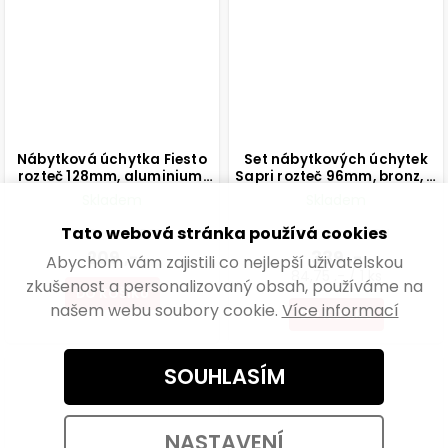
Nábytková úchytka Fiesto
Set nábytkových úchytek
rozteč 128mm, aluminium,
Sapri rozteč 96mm, bronz, 4
matná hnědá
ks
Skladem
Skladem
Tato webová stránka používá cookies
172,73 ,- bez DPH
280,17 ,- bez DPH
209 ,-
339 ,-
Abychom vám zajistili co nejlepší uživatelskou
84,75 ,- / 1 ks
zkušenost a personalizovaný obsah, používáme na
DO KOŠÍKU
našem webu soubory cookie.
Více informací
DO KOŠÍKU
SOUHLASÍM
NASTAVENÍ