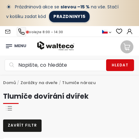
☀️
Prázdninová akce se
slevou –15 %
na vše. Stačí
v košíku zadat kód
PRAZDNINY15
Volejte 8:00 - 14:30
HLEDAT
Domů
/
Zarážky na dveře
/
Tlumiče nárazu
Tlumiče dovírání dvířek
NEJPRODÁVANĚJŠÍ
ZAVŘÍT FILTR
NEJLEVNĚJŠÍ
NEJDRAŽŠÍ