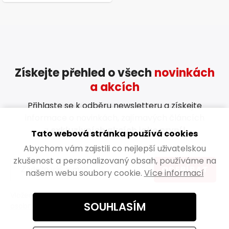
Získejte přehled o všech
novinkách
a akcích
Přihlaste se k odběru newsletteru a získejte
informace o novinkách, zajímavých článcích
a
exkluzivních akcích jako první!
Tato webová stránka používá cookies
Abychom vám zajistili co nejlepší uživatelskou
zkušenost a personalizovaný obsah, používáme na
ODEBÍRAT
našem webu soubory cookie.
Více informací
Vložením e-mailu souhlasíte s
podmínkami ochrany
SOUHLASÍM
osobních údajů