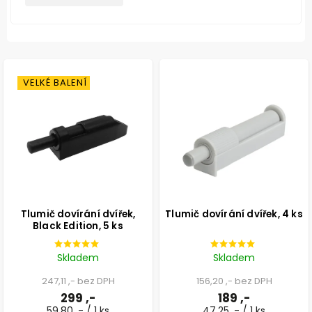
VELKÉ BALENÍ
Tlumič dovírání dvířek,
Tlumič dovírání dvířek, 4 ks
Black Edition, 5 ks
Skladem
Skladem
247,11 ,- bez DPH
156,20 ,- bez DPH
299 ,-
189 ,-
59,80 ,- / 1 ks
47,25 ,- / 1 ks