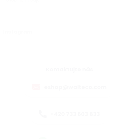
osobních údajů
Instagram
Kontaktujte nás
eshop@walteco.com
+420 733 603 833