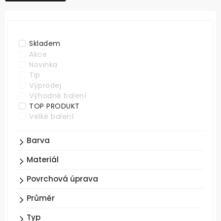
NEJDRAŽŠÍ
ABECEDNĚ
Skladem
Akce
Novinka
Tip
Výprodej
Výhodné balení
TOP PRODUKT
Velké balení
Barva
Materiál
Povrchová úprava
Průměr
Typ