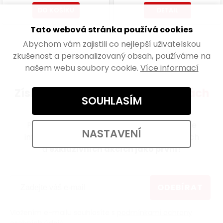
DO KOŠÍKU
DETAIL
Tato webová stránka používá cookies
Abychom vám zajistili co nejlepší uživatelskou
zkušenost a personalizovaný obsah, používáme na
našem webu soubory cookie.
Více informací
Získejte přehled o všech
novinkách
SOUHLASÍM
a akcích
Přihlaste se k odběru newsletteru a získejte
NASTAVENÍ
informace o novinkách, zajímavých článcích
a
exkluzivních akcích jako první!
ODEBÍRAT
Vložením e-mailu souhlasíte s
podmínkami ochrany