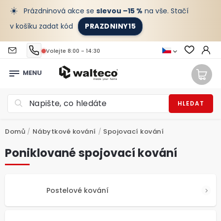
☀️
Prázdninová akce se
slevou –15 %
na vše. Stačí
v košíku zadat kód
PRAZDNINY15
Volejte 8:00 - 14:30
HLEDAT
Domů
/
Nábytkové kování
/
Spojovací kování
Poniklované spojovací kování
Postelové kování