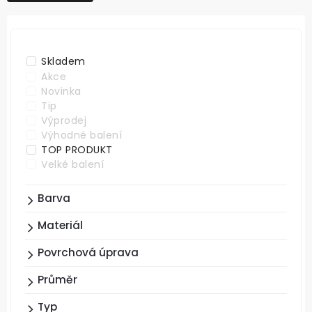
NEJDRAŽŠÍ
ABECEDNĚ
Skladem
Akce
Novinka
Tip
Výprodej
Výhodné balení
TOP PRODUKT
Velké balení
Barva
Materiál
Povrchová úprava
Průměr
Typ