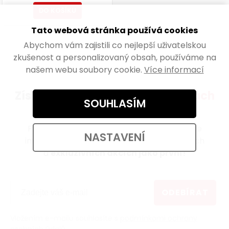
DO KOŠÍKU
Tato webová stránka používá cookies
Abychom vám zajistili co nejlepší uživatelskou
zkušenost a personalizovaný obsah, používáme na
našem webu soubory cookie.
Více informací
Získejte přehled o všech
novinkách
SOUHLASÍM
a akcích
Přihlaste se k odběru newsletteru a získejte
NASTAVENÍ
informace o novinkách, zajímavých článcích
a
exkluzivních akcích jako první!
ODEBÍRAT
Vložením e-mailu souhlasíte s
podmínkami ochrany