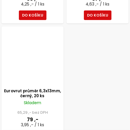
4,25 ,- / 1 ks
4,63 ,- / 1 ks
DO KOŠÍKU
DO KOŠÍKU
Eurovrut průměr 6,3x13mm,
černý, 20 ks
Skladem
65,29 ,- bez DPH
79 ,-
3,95 ,- / 1 ks