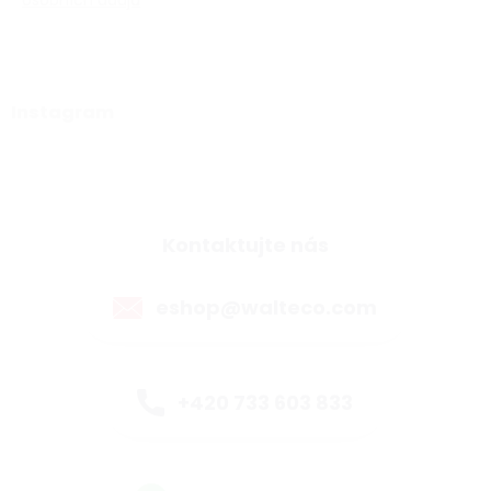
osobních údajů
Instagram
Kontaktujte nás
eshop@walteco.com
+420 733 603 833