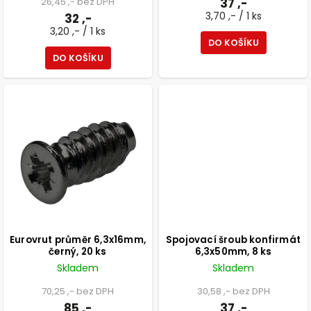
26,45 ,- bez DPH
37 ,-
3,70 ,- / 1 ks
32 ,-
3,20 ,- / 1 ks
DO KOŠÍKU
DO KOŠÍKU
Eurovrut průměr 6,3x16mm,
Spojovací šroub konfirmát
černý, 20 ks
6,3x50mm, 8 ks
Skladem
Skladem
70,25 ,- bez DPH
30,58 ,- bez DPH
85 ,-
37 ,-