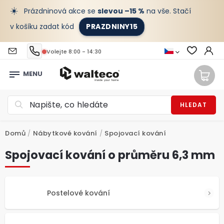
☀️
Prázdninová akce se
slevou –15 %
na vše. Stačí
v košíku zadat kód
PRAZDNINY15
Volejte 8:00 - 14:30
HLEDAT
Domů
/
Nábytkové kování
/
Spojovací kování
Spojovací kování o průměru 6,3 mm
Postelové kování