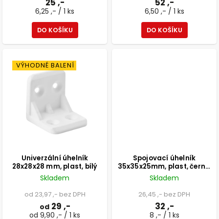
25 ,-
52 ,-
6,25 ,- / 1 ks
6,50 ,- / 1 ks
DO KOŠÍKU
DO KOŠÍKU
VÝHODNÉ BALENÍ
Univerzální úhelník
Spojovací úhelník
28x28x28 mm, plast, bílý
35x35x25mm, plast, černý,
4 ks
Skladem
Skladem
od 23,97 ,- bez DPH
26,45 ,- bez DPH
29 ,-
32 ,-
od
od 9,90 ,- / 1 ks
8 ,- / 1 ks