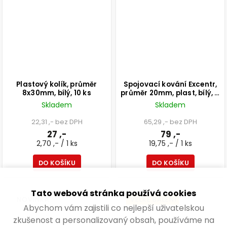
Plastový kolík, průměr
Spojovací kování Excentr,
8x30mm, bílý, 10 ks
průměr 20mm, plast, bílý, 4
ks
Skladem
Skladem
22,31 ,- bez DPH
65,29 ,- bez DPH
27 ,-
79 ,-
2,70 ,- / 1 ks
19,75 ,- / 1 ks
DO KOŠÍKU
DO KOŠÍKU
Tato webová stránka používá cookies
NOVINKA
VELKÉ BALENÍ
Abychom vám zajistili co nejlepší uživatelskou
zkušenost a personalizovaný obsah, používáme na