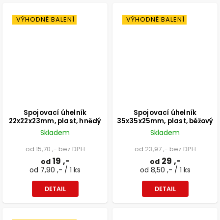
VÝHODNÉ BALENÍ
VÝHODNÉ BALENÍ
Spojovací úhelník
Spojovací úhelník
22x22x23mm, plast, hnědý
35x35x25mm, plast, béžový
Skladem
Skladem
od 15,70 ,- bez DPH
od 23,97 ,- bez DPH
19 ,-
29 ,-
od
od
od 7,90 ,- / 1 ks
od 8,50 ,- / 1 ks
DETAIL
DETAIL