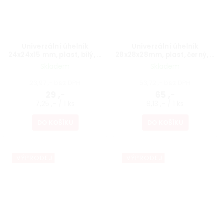
Univerzální úhelník
Univerzální úhelník
24x24x15 mm, plast, bílý, 4
28x28x28mm, plast, černý, 8
ks
ks
Skladem
Skladem
23,97 ,- bez DPH
53,72 ,- bez DPH
29 ,-
65 ,-
7,25 ,- / 1 ks
8,13 ,- / 1 ks
DO KOŠÍKU
DO KOŠÍKU
VÝPRODEJ
VÝPRODEJ