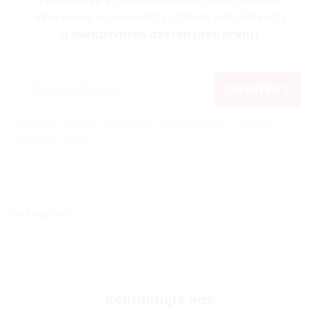
Přihlaste se k odběru newsletteru a získejte
informace o novinkách, zajímavých článcích
a
exkluzivních akcích jako první!
ODEBÍRAT
Vložením e-mailu souhlasíte s
podmínkami ochrany
osobních údajů
Instagram
Kontaktujte nás