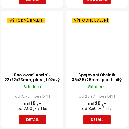
VÝHODNÉ BALENÍ
VÝHODNÉ BALENÍ
Spojovací úhelník
Spojovací úhelník
22x22x23mm, plast, béžový
35x35x25mm, plast, bílý
Skladem
Skladem
od 15,70 ,- bez DPH
od 23,97 ,- bez DPH
19 ,-
29 ,-
od
od
od 7,90 ,- / 1 ks
od 8,50 ,- / 1 ks
DETAIL
DETAIL