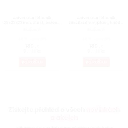
Univerzální úhelník
Univerzální úhelník
28x28x28mm, plast, béžový,
28x28x28mm, plast, hnědý,
20 ks
20 ks
Skladem
Skladem
148,76 ,- bez DPH
148,76 ,- bez DPH
180 ,-
180 ,-
9 ,- / 1 ks
9 ,- / 1 ks
DO KOŠÍKU
DO KOŠÍKU
Získejte přehled o všech
novinkách
a akcích