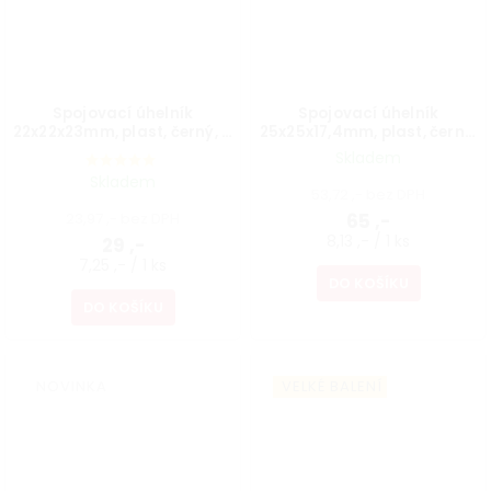
Spojovací úhelník
Spojovací úhelník
22x22x23mm, plast, černý, 4
25x25x17,4mm, plast, černý,
ks
8 ks
Skladem
Skladem
53,72 ,- bez DPH
23,97 ,- bez DPH
65 ,-
8,13 ,- / 1 ks
29 ,-
7,25 ,- / 1 ks
DO KOŠÍKU
DO KOŠÍKU
NOVINKA
VELKÉ BALENÍ