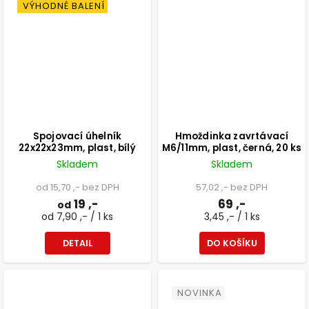
VÝHODNÉ BALENÍ
Spojovací úhelník
Hmoždinka zavrtávací
22x22x23mm, plast, bílý
M6/11mm, plast, černá, 20 ks
Skladem
Skladem
od 15,70 ,- bez DPH
57,02 ,- bez DPH
19 ,-
69 ,-
od
od 7,90 ,- / 1 ks
3,45 ,- / 1 ks
DETAIL
DO KOŠÍKU
NOVINKA