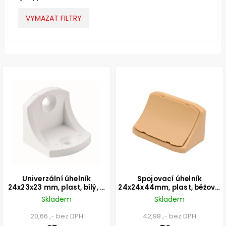
VYMAZAT FILTRY
Univerzální úhelník
Spojovací úhelník
24x23x23 mm, plast, bílý, 4
24x24x44mm, plast, béžový,
ks
4 ks
Skladem
Skladem
20,66 ,- bez DPH
42,98 ,- bez DPH