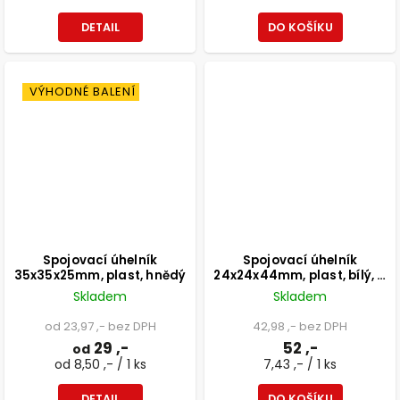
DETAIL
DO KOŠÍKU
VÝHODNÉ BALENÍ
Spojovací úhelník
Spojovací úhelník
35x35x25mm, plast, hnědý
24x24x44mm, plast, bílý, 4
ks
Skladem
Skladem
od 23,97 ,- bez DPH
42,98 ,- bez DPH
29 ,-
52 ,-
od
od 8,50 ,- / 1 ks
7,43 ,- / 1 ks
DETAIL
DO KOŠÍKU