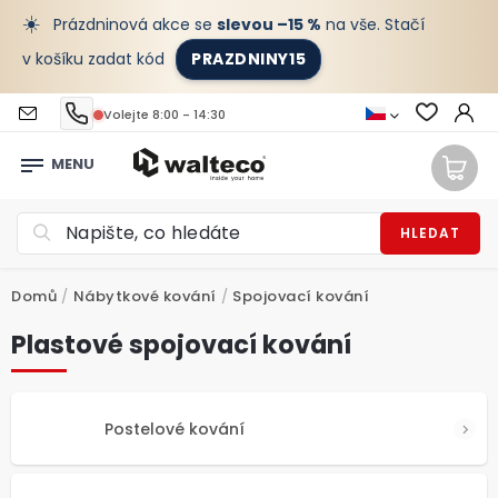
☀️
Prázdninová akce se
slevou –15 %
na vše. Stačí
v košíku zadat kód
PRAZDNINY15
Volejte 8:00 - 14:30
HLEDAT
Domů
/
Nábytkové kování
/
Spojovací kování
Plastové spojovací kování
Postelové kování