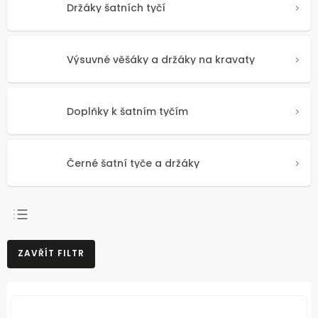
Držáky šatních tyčí
Výsuvné věšáky a držáky na kravaty
Doplňky k šatním tyčím
Černé šatní tyče a držáky
NEJPRODÁVANĚJŠÍ
ZAVŘÍT FILTR
NEJLEVNĚJŠÍ
NEJDRAŽŠÍ
ABECEDNĚ