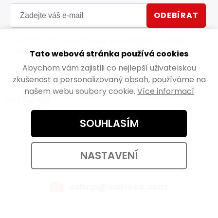
ODEBÍRAT
Vložením e-mailu souhlasíte s
podmínkami ochrany
osobních údajů
Tato webová stránka používá cookies
Abychom vám zajistili co nejlepší uživatelskou
zkušenost a personalizovaný obsah, používáme na
našem webu soubory cookie.
Více informací
Instagram
SOUHLASÍM
NASTAVENÍ
Kontaktujte nás
eshop@walteco.com