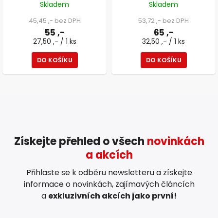
otvory, zinkovaný, 2 ks
Skladem
Skladem
45,45 ,- bez DPH
53,72 ,- bez DPH
55 ,-
65 ,-
27,50 ,- / 1 ks
32,50 ,- / 1 ks
DO KOŠÍKU
DO KOŠÍKU
Získejte přehled o všech
novinkách
a akcích
Přihlaste se k odběru newsletteru a získejte
informace o novinkách, zajímavých článcích
a
exkluzivních akcích jako první!