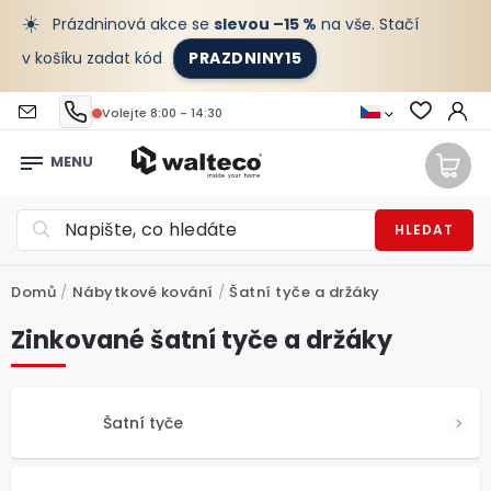
☀️
Prázdninová akce se
slevou –15 %
na vše. Stačí
v košíku zadat kód
PRAZDNINY15
Volejte 8:00 - 14:30
HLEDAT
Domů
/
Nábytkové kování
/
Šatní tyče a držáky
Zinkované šatní tyče a držáky
Šatní tyče