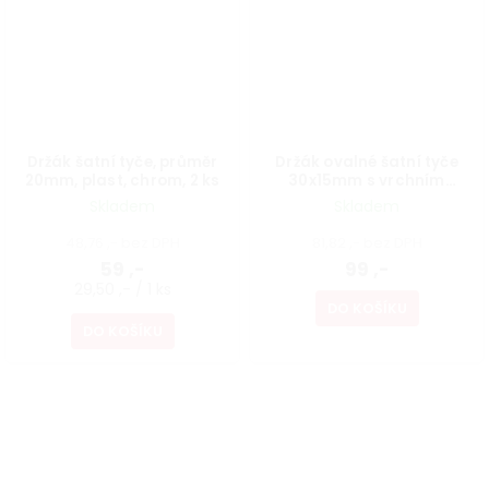
Držák šatní tyče, průměr
Držák ovalné šatní tyče
20mm, plast, chrom, 2 ks
30x15mm s vrchním
uchycením, průběžný,
Skladem
Skladem
chrom
48,76 ,- bez DPH
81,82 ,- bez DPH
59 ,-
99 ,-
29,50 ,- / 1 ks
DO KOŠÍKU
DO KOŠÍKU