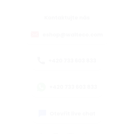
Kontaktujte nás
eshop@walteco.com
+420 733 603 833
+420 733 603 833
Otevřít live chat