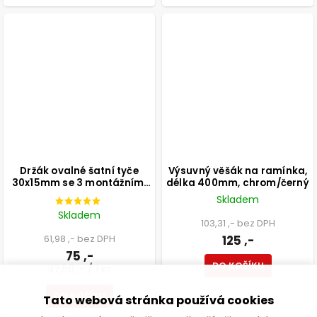
Držák ovalné šatní tyče
Výsuvný věšák na ramínka,
30x15mm se 3 montážními
délka 400mm, chrom/černý
otvory, chrom, 2 ks
Skladem
Skladem
103,31 ,- bez DPH
61,98 ,- bez DPH
125 ,-
75 ,-
DO KOŠÍKU
37,50 ,- / 1 ks
DO KOŠÍKU
Tato webová stránka používá cookies