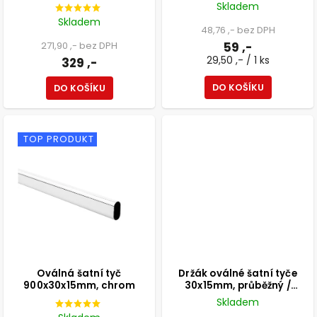
chrom, 2 ks
Skladem
Skladem
48,76 ,- bez DPH
271,90 ,- bez DPH
59 ,-
29,50 ,- / 1 ks
329 ,-
DO KOŠÍKU
DO KOŠÍKU
TOP PRODUKT
Oválná šatní tyč
Držák oválné šatní tyče
900x30x15mm, chrom
30x15mm, průběžný /
seřiditelný, chrom
Skladem