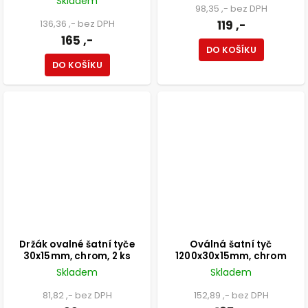
Skladem
98,35 ,- bez DPH
136,36 ,- bez DPH
119 ,-
165 ,-
DO KOŠÍKU
DO KOŠÍKU
Držák ovalné šatní tyče
Oválná šatní tyč
30x15mm, chrom, 2 ks
1200x30x15mm, chrom
Skladem
Skladem
81,82 ,- bez DPH
152,89 ,- bez DPH