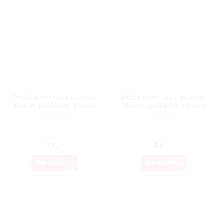
Držák šatní tyče, průměr
Držák šatní tyče, průměr
20mm, průběžný, chrom
25mm, průběžný, chrom
Skladem
Skladem
65,29 ,- bez DPH
73,55 ,- bez DPH
79 ,-
89 ,-
DO KOŠÍKU
DO KOŠÍKU