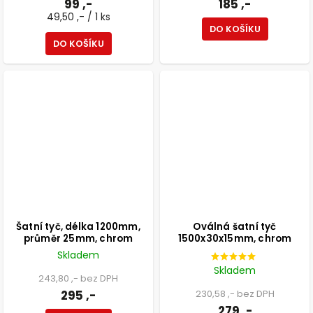
99 ,-
185 ,-
49,50 ,- / 1 ks
DO KOŠÍKU
DO KOŠÍKU
Šatní tyč, délka 1200mm,
Oválná šatní tyč
průměr 25mm, chrom
1500x30x15mm, chrom
Skladem
Skladem
243,80 ,- bez DPH
295 ,-
230,58 ,- bez DPH
279 ,-