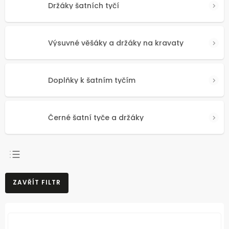
Držáky šatních tyčí
Výsuvné věšáky a držáky na kravaty
Doplňky k šatním tyčím
Černé šatní tyče a držáky
NEJPRODÁVANĚJŠÍ
ZAVŘÍT FILTR
NEJLEVNĚJŠÍ
NEJDRAŽŠÍ
ABECEDNĚ