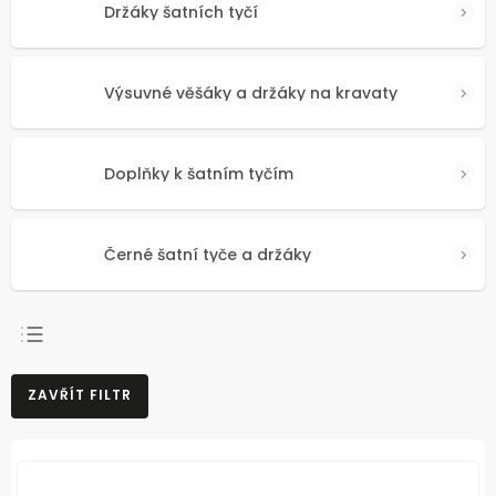
Držáky šatních tyčí
Výsuvné věšáky a držáky na kravaty
Doplňky k šatním tyčím
Černé šatní tyče a držáky
NEJPRODÁVANĚJŠÍ
ZAVŘÍT FILTR
NEJLEVNĚJŠÍ
NEJDRAŽŠÍ
ABECEDNĚ