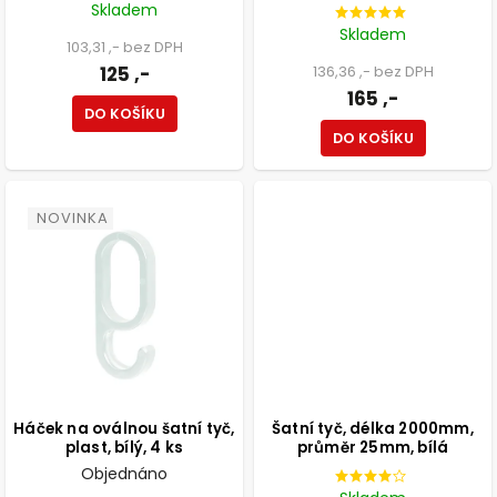
Skladem
Skladem
103,31 ,- bez DPH
125 ,-
136,36 ,- bez DPH
165 ,-
DO KOŠÍKU
DO KOŠÍKU
NOVINKA
Háček na oválnou šatní tyč,
Šatní tyč, délka 2000mm,
plast, bílý, 4 ks
průměr 25mm, bílá
Objednáno