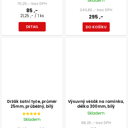
Skladem
70,25 ,- bez DPH
85 ,-
243,80 ,- bez DPH
21,25 ,- / 1 ks
295 ,-
DETAIL
DO KOŠÍKU
Držák šatní tyče, průměr
Výsuvný věšák na ramínka,
25mm, průběžný, bílý
délka 300mm, bílý
Skladem
Skladem
98,35 ,- bez DPH