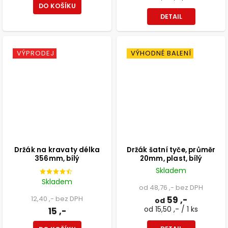
DO KOŠÍKU
DETAIL
VÝPRODEJ
VÝHODNÉ BALENÍ
Držák na kravaty délka
Držák šatní tyče, průměr
356mm, bílý
20mm, plast, bílý
Skladem
Skladem
od 48,76 ,- bez DPH
12,40 ,- bez DPH
59 ,-
od
od 15,50 ,- / 1 ks
15 ,-