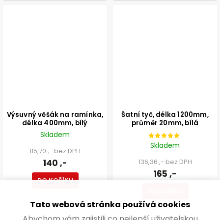
Výsuvný věšák na ramínka,
Šatní tyč, délka 1200mm,
délka 400mm, bílý
průměr 20mm, bílá
Skladem
Skladem
115,70 ,- bez DPH
140 ,-
136,36 ,- bez DPH
165 ,-
DO KOŠÍKU
DO KOŠÍKU
Tato webová stránka používá cookies
Abychom vám zajistili co nejlepší uživatelskou