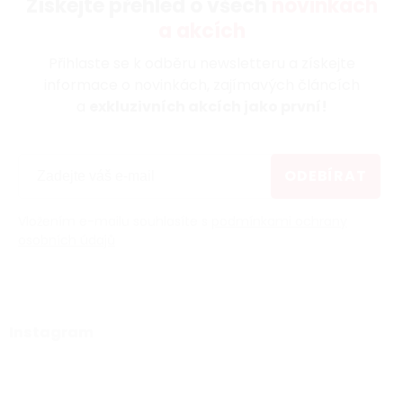
Získejte přehled o všech
novinkách
a akcích
Přihlaste se k odběru newsletteru a získejte
informace o novinkách, zajímavých článcích
a
exkluzivních akcích jako první!
ODEBÍRAT
Vložením e-mailu souhlasíte s
podmínkami ochrany
osobních údajů
Instagram