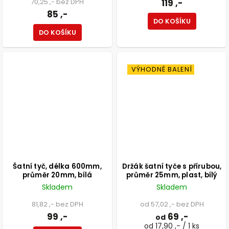
70,25 ,- bez DPH
119 ,-
85 ,-
DO KOŠÍKU
DO KOŠÍKU
VÝHODNÉ BALENÍ
Šatní tyč, délka 600mm,
Držák šatní tyče s přírubou,
průměr 20mm, bílá
průměr 25mm, plast, bílý
Skladem
Skladem
81,82 ,- bez DPH
od 57,02 ,- bez DPH
99 ,-
69 ,-
od
od 17,90 ,- / 1 ks