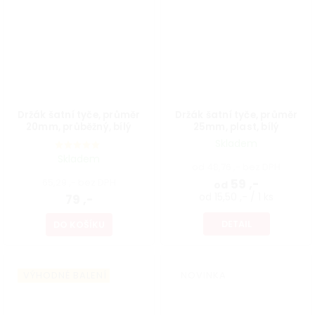
Držák šatní tyče, průměr
Držák šatní tyče, průměr
20mm, průběžný, bílý
25mm, plast, bílý
Skladem
Skladem
od 48,76 ,- bez DPH
65,29 ,- bez DPH
59 ,-
od
od 15,50 ,- / 1 ks
79 ,-
DETAIL
DO KOŠÍKU
VÝHODNÉ BALENÍ
NOVINKA