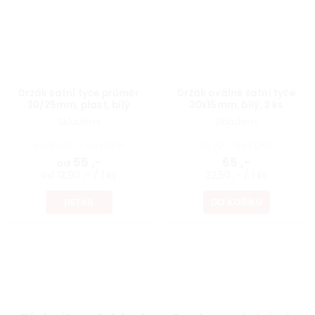
Držák šatní tyče průměr
Držák oválné šatní tyče
20/25mm, plast, bílý
30x15mm, bílý, 2 ks
Skladem
Skladem
od 45,45 ,- bez DPH
53,72 ,- bez DPH
55 ,-
65 ,-
od
od 13,90 ,- / 1 ks
32,50 ,- / 1 ks
DETAIL
DO KOŠÍKU