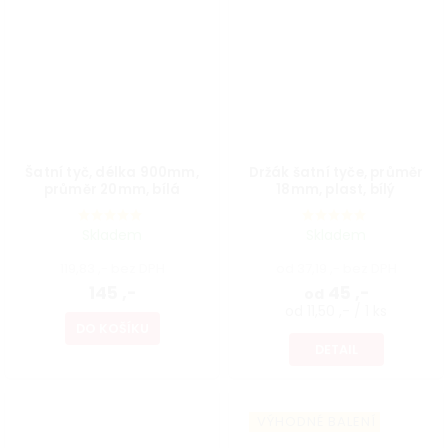
Šatní tyč, délka 900mm,
Držák šatní tyče, průměr
průměr 20mm, bílá
18mm, plast, bílý
Skladem
Skladem
119,83 ,- bez DPH
od 37,19 ,- bez DPH
145 ,-
45 ,-
od
od 11,50 ,- / 1 ks
DO KOŠÍKU
DETAIL
VÝHODNÉ BALENÍ