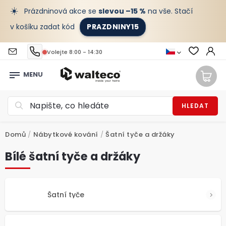
☀️
Prázdninová akce se
slevou –15 %
na vše. Stačí
v košíku zadat kód
PRAZDNINY15
Volejte 8:00 - 14:30
HLEDAT
Domů
/
Nábytkové kování
/
Šatní tyče a držáky
Bílé šatní tyče a držáky
Šatní tyče