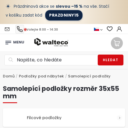
☀️
Prázdninová akce se
slevou –15 %
na vše. Stačí
v košíku zadat kód
PRAZDNINY15
Volejte 8:00 - 14:30
HLEDAT
Domů
/
Podložky pod nábytek
/
Samolepicí podložky
Samolepící podložky rozměr 35x55
mm
Filcové podložky