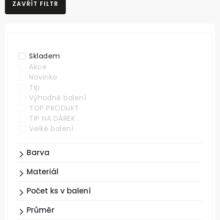
ZAVŘÍT FILTR
NEJLEVNĚJŠÍ
NEJDRAŽŠÍ
ABECEDNĚ
Skladem
Akce
Novinka
Tip
Výhodné balení
TOP PRODUKT
TIP NA DÁREK
Velké balení
Barva
Materiál
Počet ks v balení
Průměr