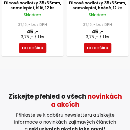
Filcové podložky 35x55mm,
Filcové podložky 35x55mm,
samolepící, bílé, 12 ks
samolepící, hnědé, 12 ks
Skladem
Skladem
37,19 ,- bez DPH
37,19 ,- bez DPH
45 ,-
45 ,-
3,75 ,- / 1 ks
3,75 ,- / 1 ks
DO KOŠÍKU
DO KOŠÍKU
Získejte přehled o všech
novinkách
a akcích
Přihlaste se k odběru newsletteru a získejte
informace o novinkách, zajímavých článcích
a
exkluzivních akcích jako první!