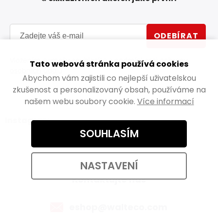
ODEBÍRAT
Vložením e-mailu souhlasíte s
podmínkami ochrany
Tato webová stránka používá cookies
osobních údajů
Abychom vám zajistili co nejlepší uživatelskou
zkušenost a personalizovaný obsah, používáme na
našem webu soubory cookie.
Více informací
Instagram
SOUHLASÍM
NASTAVENÍ
Kontaktujte nás
eshop@walteco.com