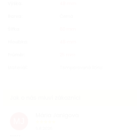
Výška
:
48 mm
Barva
:
Černá
Šířka
:
60 mm
Hloubka
:
48 mm
Průměr
:
25 mm
Materiál
:
Temperovaná litina
Mária Janigova
MJ
5.8.2026
*****