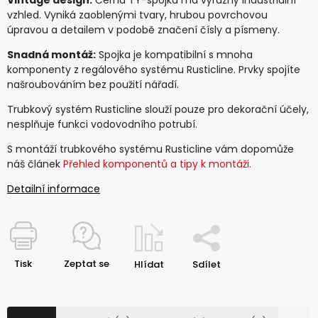
Vintage design:
Černá TY-spojka má výrazný industriální
vzhled. Vyniká zaoblenými tvary, hrubou povrchovou
úpravou a detailem v podobě značení čísly a písmeny.
Snadná montáž:
Spojka je kompatibilní s mnoha
komponenty z regálového systému Rusticline. Prvky spojíte
našroubováním bez použití nářadí.
Trubkový systém Rusticline slouží pouze pro dekorační účely,
nesplňuje funkci vodovodního potrubí.
S montáží trubkového systému Rusticline vám dopomůže
náš článek
Přehled komponentů a tipy k montáži.
Detailní informace
Tisk
Zeptat se
Hlídat
Sdílet