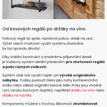
Od kovových regálů po držáky na víno
Policový regál do spíže, nástěnná police, věšák na zeď…
Výčet všech možností využití systému Rusticline
by byl opravdu dlouhý!
Díky stabilní konstrukci a snadnému připevnění desek
je trubkový systém ideální především
pro zhotovení regálů
a polic různých velikostí
.
Systém však své využití najde i při
výrobě originálního
nábytku
. Trubky poslouží třeba jako nohy konferenčního
stolku nebo základ originální barové židle. Prvky jsou vhodné
i pro výrobu bytových doplňků, například
držáku na víno
nebo
držáku na ručníky
.
Komponenty můžete s trochou šikovnosti
zkombinovat