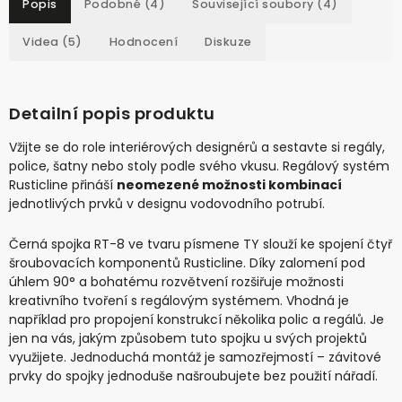
Popis
Podobné (4)
Související soubory (4)
Videa (5)
Hodnocení
Diskuze
Detailní popis produktu
Vžijte se do role interiérových designérů a sestavte si regály,
police, šatny nebo stoly podle svého vkusu. Regálový systém
Rusticline přináší
neomezené možnosti kombinací
jednotlivých prvků v designu vodovodního potrubí.
Černá spojka RT-8 ve tvaru písmene TY slouží ke spojení čtyř
šroubovacích komponentů Rusticline. Díky zalomení pod
úhlem 90° a bohatému rozvětvení rozšiřuje možnosti
kreativního tvoření s regálovým systémem. Vhodná je
například pro propojení konstrukcí několika polic a regálů. Je
jen na vás, jakým způsobem tuto spojku u svých projektů
využijete. Jednoduchá montáž je samozřejmostí – závitové
prvky do spojky jednoduše našroubujete bez použití nářadí.