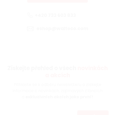
+420 733 603 833
eshop@walteco.com
Získejte přehled o všech
novinkách
a akcích
Přihlaste se k odběru newsletteru a získejte
informace o novinkách, zajímavých článcích
a
exkluzivních akcích jako první!