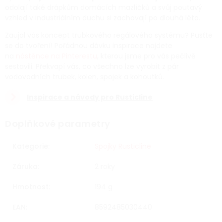
odolají také drápkům domácích mazlíčků a svůj poutavý
vzhled v industriálním duchu si zachovají po dlouhá léta.
Zaujal vás koncept trubkového regálového systému? Pusťte
se do tvoření! Pořádnou dávku inspirace najdete
na
nástěnce na Pinterestu
, kterou jsme pro vás pečlivě
sestavili. Překvapí vás, co všechno lze vyrobit z pár
vodovodních trubek, kolen, spojek a kohoutků.
Inspirace a návody pro Rusticline
Doplňkové parametry
Kategorie
:
Spojky Rusticline
Záruka
:
2 roky
Hmotnost
:
194 g
EAN
:
8592485030440