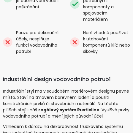
je odolná vůči vodě i
potřebnými
poškrábání
komponenty a
spojovacím
materiálem
Pouze pro dekorační
Není vhodné používat
účely, nesplňuje
k utahování
funkci vodovodního
komponentů klíč nebo
potrubí
sikovky
Industriální design vodovodního potrubí
Industriální styl má v soudobém interiérovém designu pevné
místo. Staví na tmavém barevném ladění a použití
konstrukčních prvků či stavebních materiálů. Na těchto
pilířích stojí i náš
regálový systém Rusticline
. Využívá prvky
vodovodního potrubí a mění jejich původní účel.
Vzhledem k důrazu na dekorativnost trubkového systému
jsou jednotlivé komponenty promyšlené do posledního