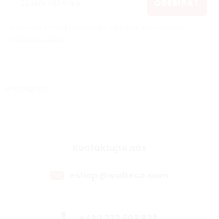
ODEBÍRAT
Vložením e-mailu souhlasíte s
podmínkami ochrany
osobních údajů
Instagram
Kontaktujte nás
eshop@walteco.com
+420 733 603 833