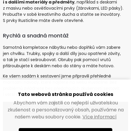
i s dalšími materiály a předměty
, například s deskami
z masivu nebo osvětlovacími prvky (žárovkami, LED pásky).
Probuďte v sobě kreativního ducha a staňte se inovátory.
S prvky Rusticline máte dveře otevřené.
Rychlá a snadná montáž
Samotná kompletace nábytku nebo doplňků vám zabere
jen chvilku. Trubky, spojky a další díly jsou opatřené závity,
a tak je stačí sešroubovat. Obruby pak pomocí vrutů
přišroubujete k deskám nebo do stěny a máte hotovo.
Ke všem sadám k sestavení jsme připravili přehledné
montážní návody, které najdete na webu Rusticline. Bez
problémů zvládnete bez předchozích zkušeností sestavit
Tato webová stránka používá cookies
i větší kusy nábytku, například šatní držák:
Abychom vám zajistili co nejlepší uživatelskou
zkušenost a personalizovaný obsah, používáme na
našem webu soubory cookie.
Více informací