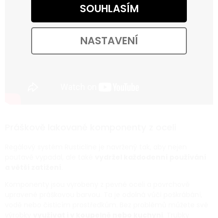
SOUHLASÍM
NASTAVENÍ
Práškově lakované komponenty z oceli
Regálový systém Rusticline je navržený tak, aby nejen
poutavě vypadal, ale také
vydržel každodenní používání
a větší zatížení
.
Komponenty jsou vyrobeny z pevné oceli a povrchově
upravené práškovou barvou. Ta je odolná vůči poškrábání,
vodě nebo čisticím prostředkům. Bez problémů můžete své
výrobky
využívat i v koupelně nebo kuchyni
. Trubky