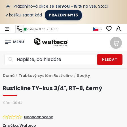
☀️
Prázdninová akce se
slevou –15 %
na vše. Stačí
v košíku zadat kód
PRAZDNINY15
Volejte 8:00 - 14:30
HLEDAT
Domů
/
Trubkový systém Rusticline
/
Spojky
Rusticline TY-kus 3/4", RT-8, černý
Kód:
3044
Neohodnoceno
Značka:
Walteco