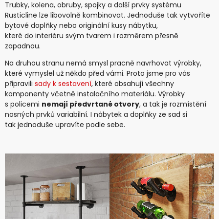
Trubky, kolena, obruby, spojky a další prvky systému
Rusticline lze libovolně kombinovat. Jednoduše tak vytvoříte
bytové doplňky nebo originální kusy nábytku,
které do interiéru svým tvarem i rozměrem přesně
zapadnou.
Na druhou stranu nemá smysl pracně navrhovat výrobky,
které vymyslel už někdo před vámi. Proto jsme pro vás
připravili
sady k sestavení
, které obsahují všechny
komponenty včetně instalačního materiálu. Výrobky
s policemi
nemají předvrtané otvory
, a tak je rozmístění
nosných prvků variabilní. I nábytek a doplňky ze sad si
tak jednoduše upravíte podle sebe.