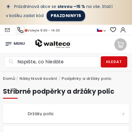
☀️
Prázdninová akce se
slevou –15 %
na vše. Stačí
v košíku zadat kód
PRAZDNINY15
Volejte 8:00 - 14:30
HLEDAT
Domů
/
Nábytkové kování
/
Podpěrky a držáky polic
Stříbrné podpěrky a držáky polic
Držáky polic