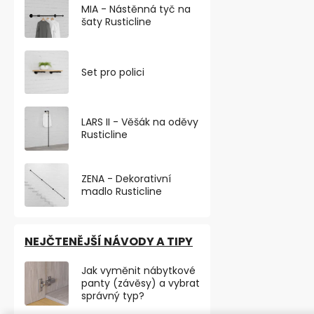
MIA - Nástěnná tyč na
šaty Rusticline
Set pro polici
LARS II - Věšák na oděvy
Rusticline
ZENA - Dekorativní
madlo Rusticline
NEJČTENĚJŠÍ NÁVODY A TIPY
Dveřní zaráž
Jak vyměnit nábytkové
našroubování
panty (závěsy) a vybrat
Skladem
správný typ?