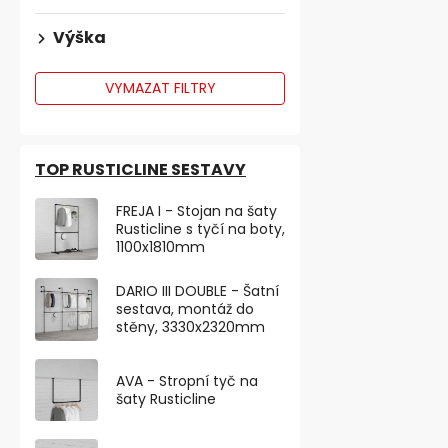
Výška
VYMAZAT FILTRY
TOP RUSTICLINE SESTAVY
FREJA I - Stojan na šaty
Rusticline s tyčí na boty,
1100x1810mm
Dveřní zará
našroubován
DARIO III DOUBLE - Šatní
sestava, montáž do
stěny, 3330x2320mm
136,36 ,- bez D
165 ,-
AVA - Stropní tyč na
šaty Rusticline
Nerezová zar
úpravě kartá
32 mm a výšce