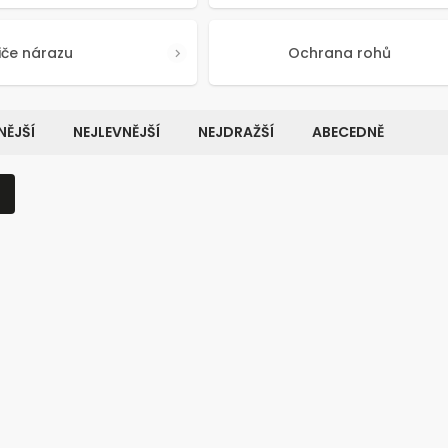
iče nárazu
Ochrana rohů
ĚJŠÍ
NEJLEVNĚJŠÍ
NEJDRAŽŠÍ
ABECEDNĚ
Kód:
5705
K
TIP
VÝHODNÉ BALENÍ