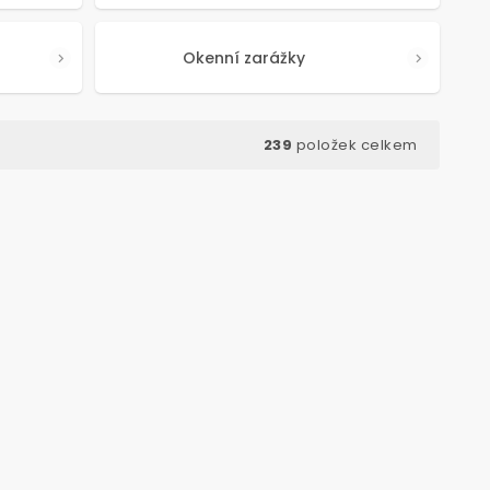
Okenní zarážky
239
položek celkem
ód:
5722
Kód:
5642
TIP NA DÁREK