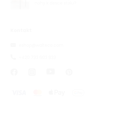
nohy k desce stolu?
Dveřní zaráž
samolepicí, 
Kontakt
eshop
@
walteco.com
114,88 ,- bez D
139 ,-
+420 733 603 833
23,17 ,- / 1 ks
Nenápadná a
transparentní
průměru 39 m
mm. Vhodná k.
VÝHODNÉ BA
TOP PRODU