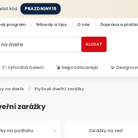
zadat kód
PRAZDNINY15
ový program
Návody a tipy
O nás
Doprava a platb
HLEDAT
📦 Výhodná balení
💣 Nejprodávanější
💎 Designov
Přihlášení
ky na dveře
/
Plyšové dveřní zarážky
veřní zarážky
žky na podlahu
Zarážky na zeď