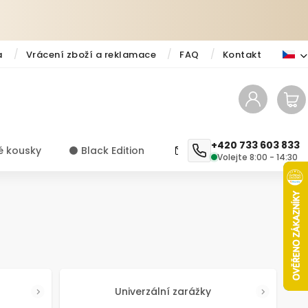
a
Vrácení zboží a reklamace
FAQ
Kontakt
+420 733 603 833
é kousky
⚫️ Black Edition
✨ Novinky
Návody a ti
Volejte 8:00 - 14:30
Univerzální zarážky