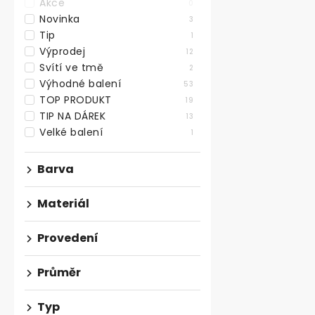
Akce
0
Novinka
3
Tip
1
Výprodej
12
Svítí ve tmě
2
Antivibrační
Výhodné balení
53
600x600x1
TOP PRODUKT
19
TIP NA DÁREK
13
Velké balení
1
169,42 ,- bez D
205 ,-
Barva
Antivibrační 
600x600 mm a 
Materiál
mnoha způsoby
Provedení
Průměr
Typ