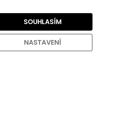
od 48,76 ,- bez DPH
59 ,-
od
OŠÍKU
DETAIL
od 30,90 ,- / 1 ks
SOUHLASÍM
t
Plastová zarážka dveří v bílém
miče
provedení o průměru 30 mm a výšce
NASTAVENÍ
23 mm. Vhodná k nalepení na zeď...
d:
SAD03
Kód:
5299