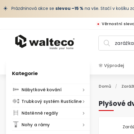
☀️
Prázdninová akce se
slevou –15 %
na vše. Stačí v košíku 
Věrnostní slev
🌸 Výprodej
Kategorie
CZK /
Domů
/
Zaráž
Nábytkové kování
Trubkový systém Rusticline
Plyšové d
Nástěnné regály
Nohy a rámy
Zará