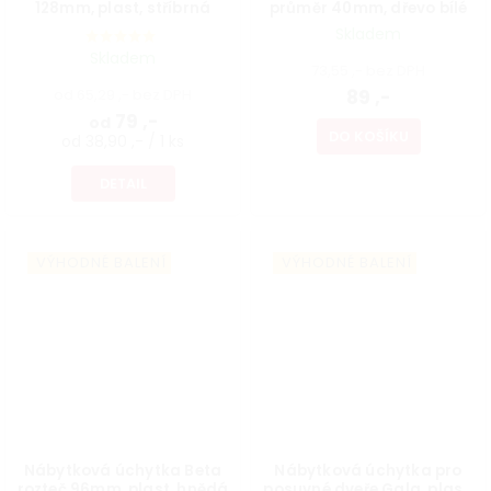
128mm, plast, stříbrná
průměr 40mm, dřevo bílé
Skladem
Skladem
73,55 ,- bez DPH
od 65,29 ,- bez DPH
89 ,-
79 ,-
od
DO KOŠÍKU
od 38,90 ,- / 1 ks
DETAIL
VÝHODNÉ BALENÍ
VÝHODNÉ BALENÍ
Nábytková úchytka Beta
Nábytková úchytka pro
rozteč 96mm, plast, hnědá
posuvné dveře Gala, plast,