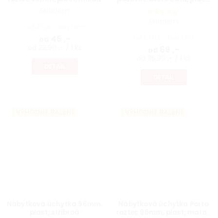
bílá
Skladem
Skladem
od 37,19 ,- bez DPH
45 ,-
od 57,02 ,- bez DPH
od
od 22,90 ,- / 1 ks
69 ,-
od
od 35,90 ,- / 1 ks
DETAIL
DETAIL
VÝHODNÉ BALENÍ
VÝHODNÉ BALENÍ
Nábytková úchytka 96mm,
Nábytková úchytka Porto
plast, stříbrná
rozteč 96mm, plast, matný