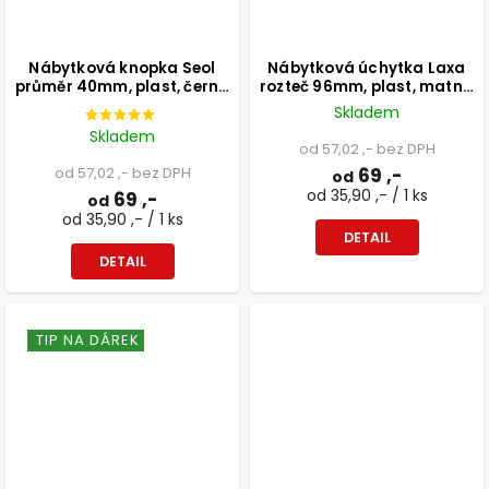
Nábytková knopka Seol
Nábytková úchytka Laxa
průměr 40mm, plast, černá
rozteč 96mm, plast, matná
matná
černá
Skladem
Skladem
od 57,02 ,- bez DPH
od 57,02 ,- bez DPH
69 ,-
od
od 35,90 ,- / 1 ks
69 ,-
od
od 35,90 ,- / 1 ks
DETAIL
DETAIL
TIP NA DÁREK