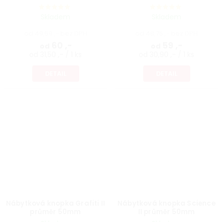
chrom
Skladem
Skladem
od 49,59 ,- bez DPH
od 48,76 ,- bez DPH
60 ,-
59 ,-
od
od
od 31,50 ,- / 1 ks
od 30,90 ,- / 1 ks
DETAIL
DETAIL
Nábytková knopka Grafiti II
Nábytková knopka Science
průměr 50mm
II průměr 50mm