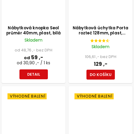
Nábytková knopka Seol
Nábytková úchytka Porta
průměr 40mm, plast, bílá
rozteč 128mm, plast,
aluminium
Skladem
Skladem
od 48,76 ,- bez DPH
59 ,-
106,61 ,- bez DPH
od
od 30,90 ,- / 1 ks
129 ,-
DETAIL
DO KOŠÍKU
VÝHODNÉ BALENÍ
VÝHODNÉ BALENÍ