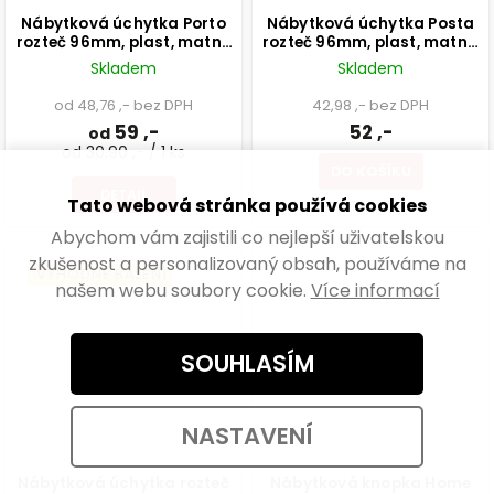
Nábytková úchytka Porto
Nábytková úchytka Posta
rozteč 96mm, plast, matný
rozteč 96mm, plast, matná
nikl
černá
Skladem
Skladem
od 48,76 ,- bez DPH
42,98 ,- bez DPH
59 ,-
52 ,-
od
od 30,90 ,- / 1 ks
DO KOŠÍKU
DETAIL
Tato webová stránka používá cookies
Abychom vám zajistili co nejlepší uživatelskou
zkušenost a personalizovaný obsah, používáme na
VÝHODNÉ BALENÍ
našem webu soubory cookie.
Více informací
SOUHLASÍM
NASTAVENÍ
Nábytková úchytka rozteč
Nábytková knopka Home