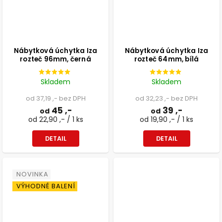
Nábytková úchytka Iza
Nábytková úchytka Iza
rozteč 96mm, černá
rozteč 64mm, bílá
Skladem
Skladem
od 37,19 ,- bez DPH
od 32,23 ,- bez DPH
45 ,-
39 ,-
od
od
od 22,90 ,- / 1 ks
od 19,90 ,- / 1 ks
DETAIL
DETAIL
NOVINKA
VÝHODNÉ BALENÍ