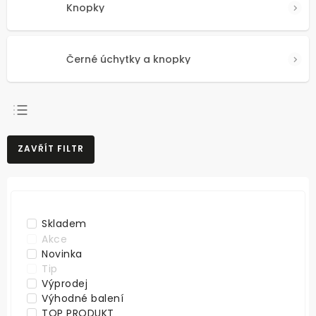
Knopky
Černé úchytky a knopky
NEJPRODÁVANĚJŠÍ
ZAVŘÍT FILTR
NEJLEVNĚJŠÍ
NEJDRAŽŠÍ
ABECEDNĚ
Skladem
Akce
Novinka
Tip
Výprodej
Výhodné balení
TOP PRODUKT