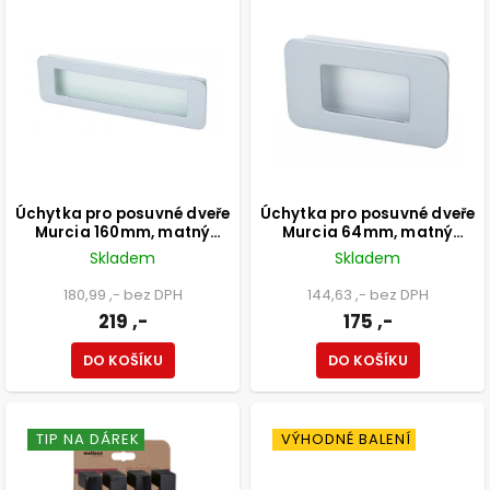
Úchytka pro posuvné dveře
Úchytka pro posuvné dveře
Murcia 160mm, matný
Murcia 64mm, matný
chrom+bílá
chrom+bílá
Skladem
Skladem
180,99 ,- bez DPH
144,63 ,- bez DPH
219 ,-
175 ,-
DO KOŠÍKU
DO KOŠÍKU
TIP NA DÁREK
VÝHODNÉ BALENÍ