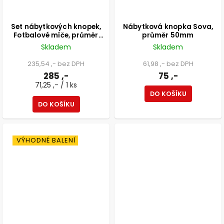
Set nábytkových knopek,
Nábytková knopka Sova,
Fotbalové míče, průměr
průměr 50mm
50mm, 4 ks
Skladem
Skladem
235,54 ,- bez DPH
61,98 ,- bez DPH
285 ,-
75 ,-
71,25 ,- / 1 ks
DO KOŠÍKU
DO KOŠÍKU
VÝHODNÉ BALENÍ