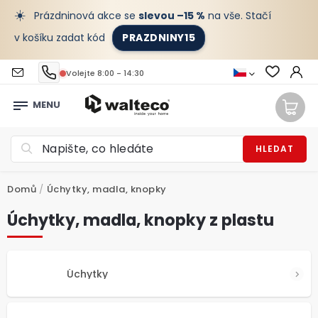
☀️
Prázdninová akce se
slevou –15 %
na vše. Stačí
v košíku zadat kód
PRAZDNINY15
Volejte 8:00 - 14:30
HLEDAT
Domů
/
Úchytky, madla, knopky
Úchytky, madla, knopky z plastu
Úchytky