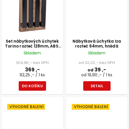
Set nábytkových úchytek
Nábytková úchytka Iza
Torino rozteč 128mm, ABS,
rozteč 64mm, hnědá
matná černá, 4 ks
Skladem
Skladem
304,96 ,- bez DPH
od 32,23 ,- bez DPH
369 ,-
39 ,-
od
92,25 ,- / 1 ks
od 19,90 ,- / 1 ks
DO KOŠÍKU
DETAIL
VÝHODNÉ BALENÍ
VÝHODNÉ BALENÍ