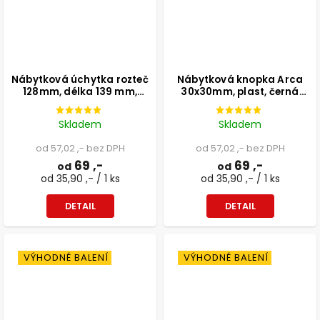
Nábytková úchytka rozteč
Nábytková knopka Arca
128mm, délka 139 mm,
30x30mm, plast, černá
plast, stříbrná
matná
Skladem
Skladem
od 57,02 ,- bez DPH
od 57,02 ,- bez DPH
69 ,-
69 ,-
od
od
od 35,90 ,- / 1 ks
od 35,90 ,- / 1 ks
DETAIL
DETAIL
VÝHODNÉ BALENÍ
VÝHODNÉ BALENÍ