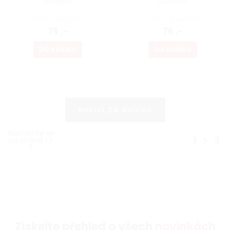
Skladem
Skladem
61,98 ,- bez DPH
61,98 ,- bez DPH
75 ,-
75 ,-
DO KOŠÍKU
DO KOŠÍKU
Načíst 24 dalších
Nacházíte se
1
3
na straně 1 z
3.
Získejte přehled o všech
novinkách