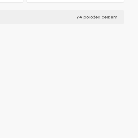
74
položek celkem
ód:
8356
Kód:
8552
VÝHODNÉ BALENÍ