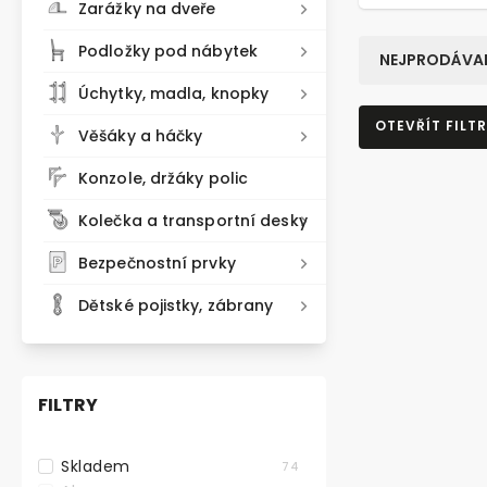
Zarážky na dveře
Podložky pod nábytek
NEJPRODÁVAN
Úchytky, madla, knopky
OTEVŘÍT FILTR
Věšáky a háčky
Konzole, držáky polic
TOP PRODU
Kolečka a transportní desky
Bezpečnostní prvky
Dětské pojistky, zábrany
FILTRY
Skladem
74