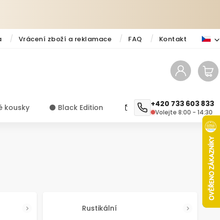
a
Vrácení zboží a reklamace
FAQ
Kontakt
+420 733 603 833
é kousky
⚫️ Black Edition
✨ Novinky
Návody a ti
Volejte 8:00 - 14:30
Rustikální