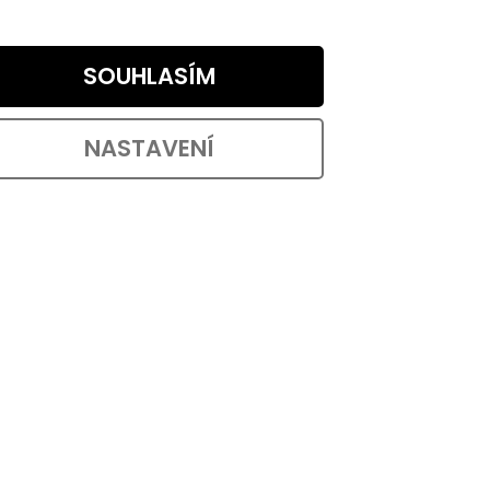
edení
Klasický věšák Sam I s hliníkovou
šířce
povrchovou úpravou o šířce 18 mm,
SOUHLASÍM
výšce 140 mm a hloubce 93 mm....
NASTAVENÍ
d:
8686
Kód:
8554