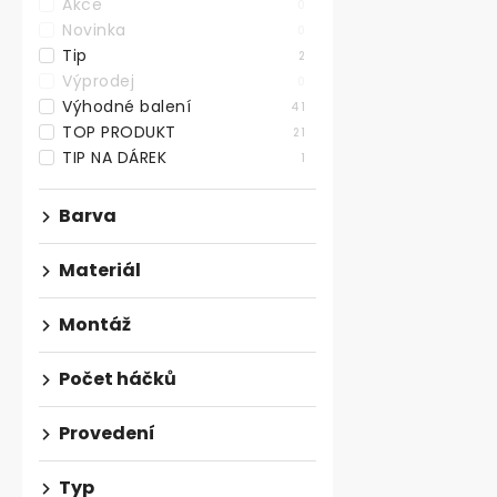
Akce
0
Novinka
Výklopný háč
0
černý
Tip
2
Výprodej
0
Skladem
Výhodné balení
41
164,46 ,- bez D
TOP PRODUKT
21
199 ,-
TIP NA DÁREK
1
Hranatý výklo
Barva
černé barvě o
mm a hloubce 
Materiál
Montáž
VÝHODNÉ BA
Počet háčků
Provedení
Typ