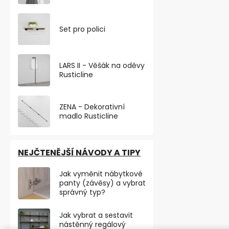
VÝHODNÉ BA
Set pro polici
LARS II - Věšák na oděvy
Rusticline
ZENA - Dekorativní
madlo Rusticline
NEJČTENĚJŠÍ NÁVODY A TIPY
Věšák Sentini
Jak vyměnit nábytkové
panty (závěsy) a vybrat
Skladem
správný typ?
od 111,57 ,- bez
Jak vybrat a sestavit
135 ,-
od
nástěnný regálový
od 88,90 ,- / 1