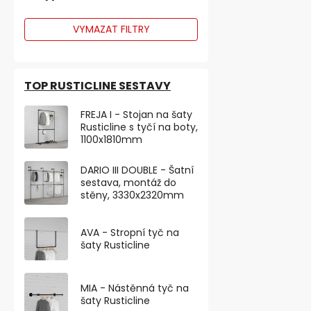
VYMAZAT FILTRY
TOP RUSTICLINE SESTAVY
FREJA I - Stojan na šaty
Věšák Huber
Rusticline s tyčí na boty,
1100x1810mm
Skladem
DARIO III DOUBLE - Šatní
od 70,25 ,- be
sestava, montáž do
stěny, 3330x2320mm
85 ,-
od
od 54,90 ,- / 1
AVA - Stropní tyč na
Klasický věš
šaty Rusticline
provedení o š
mm a hloubce 
MIA - Nástěnná tyč na
šaty Rusticline