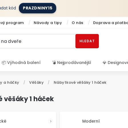
zadat kód
PRAZDNINY15
ový program
Návody a tipy
O nás
Doprava a platb
HLEDAT
📦 Výhodná balení
💣 Nejprodávanější
💎 Designov
Přihlášení
y a háčky
/
Věšáky
/
Nábytkové věšáky 1 háček
 věšáky 1 háček
cké
Moderní