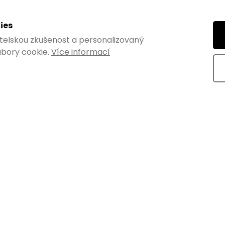
 Sentini v provedení
Rustikální věšák Sentini v prov
ies
 dvěma háčky o šířce 20
antik mosaz se dvěma háčky o 
vatelskou zkušenost a personalizovaný
mm a hloubce...
20 mm, výšce 84 mm a...
bory cookie.
Více informací
Kód:
8042
Kó
VÝHODNÉ BALENÍ
TOP PRODUKT