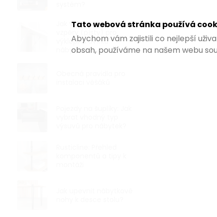
systém?
Klasický věšák
Tato webová stránka používá cook
Jak vybrat plynové
matný nikl se
vzpěry (písty) pro
Abychom vám zajistili co nejlepší uži
mm, výšce 84 
výklopná dvířka
obsah, používáme na našem webu sou
nábytku?
Obecná pravidla pro
instalaci věšáků
Pojezdy na šuplíky: Jak
vybrat vhodný typ
výsuvů pro nábytek?
Rusticline: Přehled
komponentů a tipy k
montáži
Jak upevnit nábytkové
nohy k desce stolu?