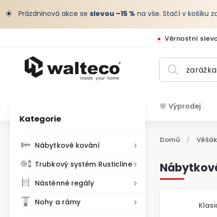
☀️
Prázdninová akce se
slevou –15 %
na vše. Stačí v košíku 
Věrnostní slev
🌸 Výprodej
Kategorie
CZK /
Domů
/
Věšák
Nábytkové kování
Trubkový systém Rusticline
Nábytkové
Nástěnné regály
Nohy a rámy
Klasi