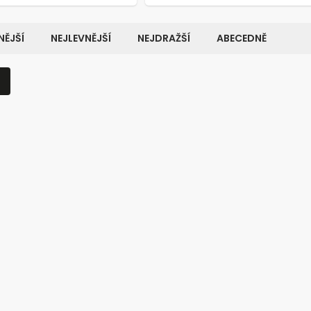
ĚJŠÍ
NEJLEVNĚJŠÍ
NEJDRAŽŠÍ
ABECEDNĚ
Kód:
8723
K
KT
VÝHODNÉ BALENÍ
TOP PRODUKT