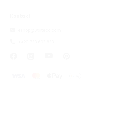
Věšák, prům
broušený sat
Kontakt
Skladem
90,08 ,- bez D
eshop
@
walteco.com
109 ,-
+420 733 603 833
Klasický mode
broušený saté
mm, výšce 29-
VÝHODNÉ BA