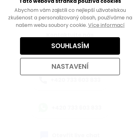
Tato webová stránka používá cookies
Abychom vám zajistili co nejlepší uživatelskou
zkušenost a personalizovaný obsah, používáme na
našem webu soubory cookie.
Více informací
Kontaktujte nás
SOUHLASÍM
eshop@walteco.com
NASTAVENÍ
+420 733 603 833
+420 733 603 833
Otevřít live chat