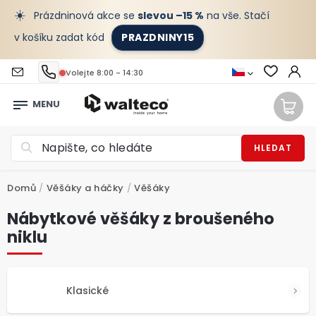
☀️
Prázdninová akce se
slevou –15 %
na vše. Stačí
v košíku zadat kód
PRAZDNINY15
Volejte 8:00 - 14:30
HLEDAT
Domů
/
Věšáky a háčky
/
Věšáky
Nábytkové věšáky z broušeného
niklu
Klasické