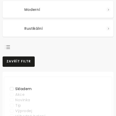
Moderní
Rustikální
NEJPRODÁVANĚJŠÍ
ZAVŘÍT FILTR
NEJLEVNĚJŠÍ
NEJDRAŽŠÍ
ABECEDNĚ
Skladem
Akce
Novinka
Tip
Výprodej