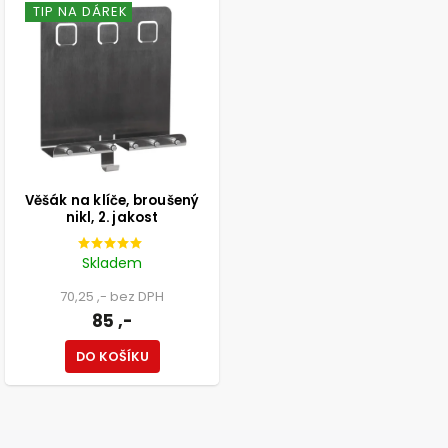
TIP NA DÁREK
Věšák na klíče, broušený
nikl, 2. jakost
Skladem
70,25 ,- bez DPH
85 ,-
DO KOŠÍKU