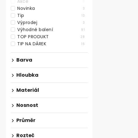
Akce
0
Novinka
3
Tip
13
Výprodej
3
Výhodné balení
91
TOP PRODUKT
28
TIP NA DÁREK
16
Kovový rám 
Barva
tvar X, černý
Skladem
Hloubka
1 644,63 ,- bez
Materiál
1 990 ,-
Bytelný kvali
Nosnost
rám ve tvaru 
výšce 710 mm,
Průměr
Rozteč