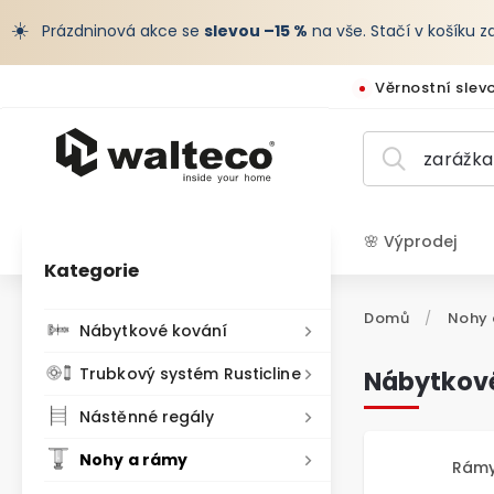
☀️
Prázdninová akce se
slevou –15 %
na vše. Stačí v košíku 
Věrnostní slev
🌸 Výprodej
Kategorie
CZK /
Domů
/
Nohy 
Nábytkové kování
Trubkový systém Rusticline
Nábytkov
Nástěnné regály
Nohy a rámy
Rámy