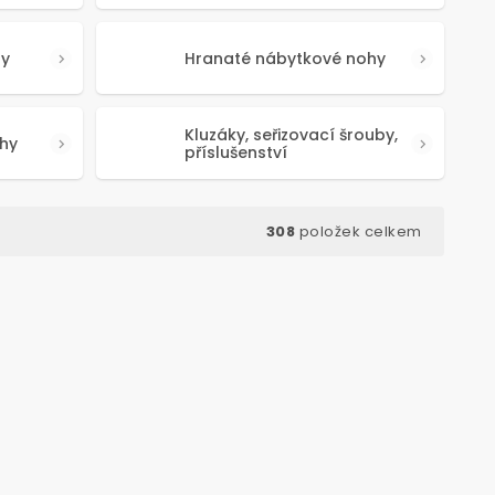
hy
Hranaté nábytkové nohy
Kluzáky, seřizovací šrouby,
hy
příslušenství
308
položek celkem
d:
50639
Kód:
50341