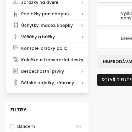
Zarážky na dveře
Výšk
Podložky pod nábytek
nohy
Úchytky, madla, knopky
Věšáky a háčky
Dřev
Konzole, držáky polic
Kolečka a transportní desky
NEJPRODÁVAN
Bezpečnostní prvky
OTEVŘÍT FILTR
Dětské pojistky, zábrany
FILTRY
Skladem
302