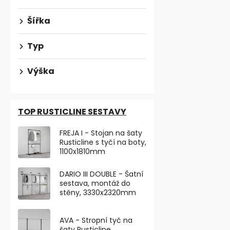
Šířka
Typ
Výška
TOP RUSTICLINE SESTAVY
FREJA I - Stojan na šaty
Rusticline s tyčí na boty,
1100x1810mm
Nábytková n
výškově nas
DARIO III DOUBLE - Šatní
250kg, b
Skladem
sestava, montáž do
stěny, 3330x2320mm
263,64 ,- bez 
319 ,-
AVA - Stropní tyč na
šaty Rusticline