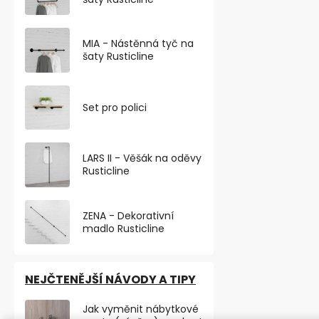
Elegantní výš
nábytková no
broušený nikl
MIA - Nástěnná tyč na
část...
šaty Rusticline
VÝHODNÉ BA
Set pro polici
TOP PRODU
LARS II - Věšák na oděvy
Rusticline
ZENA - Dekorativní
madlo Rusticline
NEJČTENĚJŠÍ NÁVODY A TIPY
Nábytková n
Jak vyměnit nábytkové