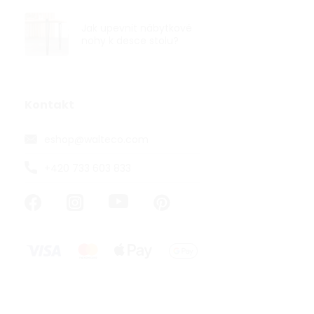
Jak upevnit nábytkové
nohy k desce stolu?
Nábytková n
30mm, výška
Kontakt
eshop
@
walteco.com
od 98,35 ,- be
119 ,-
+420 733 603 833
od
od 78,63 ,- / 1
Nábytková noh
mm v černém 
nábytek ve sty