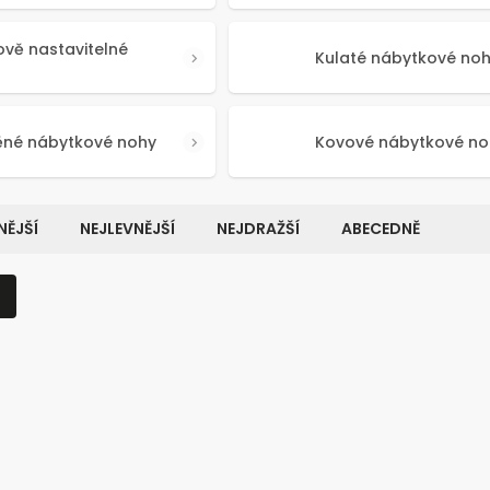
ově nastavitelné
Kulaté nábytkové no
ěné nábytkové nohy
Kovové nábytkové no
ĚJŠÍ
NEJLEVNĚJŠÍ
NEJDRAŽŠÍ
ABECEDNĚ
Kód:
50641
Kó
NOVINKA