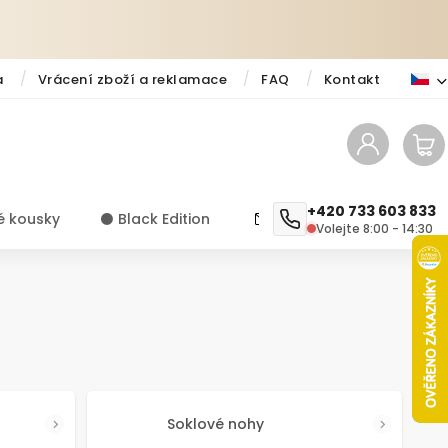
a
Vrácení zboží a reklamace
FAQ
Kontakt
+420 733 603 833
é kousky
⚫️ Black Edition
✨ Novinky
Návody a ti
Volejte 8:00 - 14:30
Soklové nohy