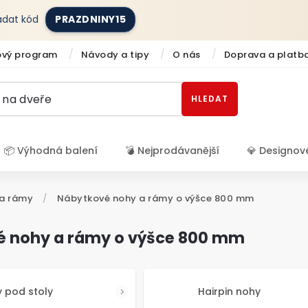
zadat kód
PRAZDNINY15
ový program
Návody a tipy
O nás
Doprava a platb
HLEDAT
📦 Výhodná balení
💣 Nejprodávanější
💎 Designov
Přihlášení
a rámy
/
Nábytkové nohy a rámy o výšce 800 mm
é nohy a rámy o výšce 800 mm
 pod stoly
Hairpin nohy