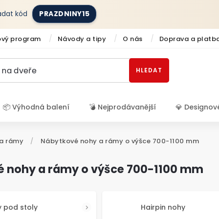
zadat kód
PRAZDNINY15
ový program
Návody a tipy
O nás
Doprava a platb
HLEDAT
📦 Výhodná balení
💣 Nejprodávanější
💎 Designov
Přihlášení
a rámy
/
Nábytkové nohy a rámy o výšce 700-1100 mm
 nohy a rámy o výšce 700-1100 mm
 pod stoly
Hairpin nohy