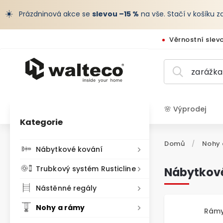
☀️
Prázdninová akce se
slevou –15 %
na vše. Stačí v košíku 
Věrnostní slev
🌸 Výprodej
Kategorie
CZK /
Domů
/
Nohy 
Nábytkové kování
Trubkový systém Rusticline
Nábytkové
Nástěnné regály
Nohy a rámy
Rámy