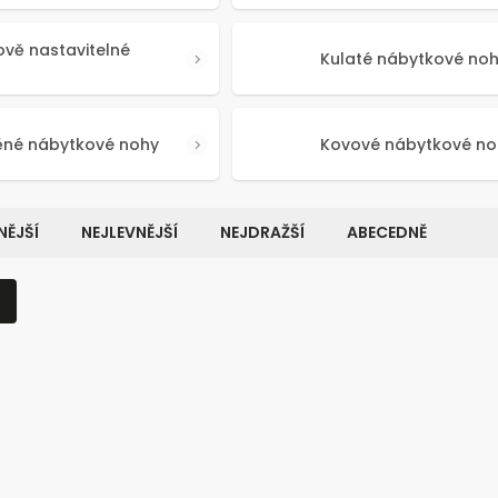
ově nastavitelné
Kulaté nábytkové no
ěné nábytkové nohy
Kovové nábytkové no
ĚJŠÍ
NEJLEVNĚJŠÍ
NEJDRAŽŠÍ
ABECEDNĚ
Kód:
50641
Kó
NOVINKA