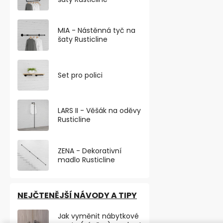
Elegantní výš
nábytková no
broušený nikl
MIA - Nástěnná tyč na
část...
šaty Rusticline
VÝHODNÉ BA
Set pro polici
TOP PRODU
LARS II - Věšák na oděvy
Rusticline
ZENA - Dekorativní
madlo Rusticline
NEJČTENĚJŠÍ NÁVODY A TIPY
Nábytková n
Jak vyměnit nábytkové