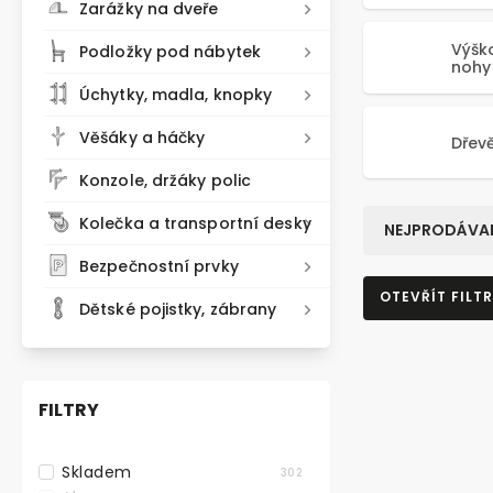
Zarážky na dveře
Výšk
Podložky pod nábytek
nohy
Úchytky, madla, knopky
Věšáky a háčky
Dřev
Konzole, držáky polic
Kolečka a transportní desky
NEJPRODÁVAN
Bezpečnostní prvky
OTEVŘÍT FILTR
Dětské pojistky, zábrany
FILTRY
Skladem
302