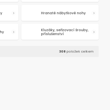
hy
Hranaté nábytkové nohy
Kluzáky, seřizovací šrouby,
hy
příslušenství
308
položek celkem
d:
50639
Kód:
50341