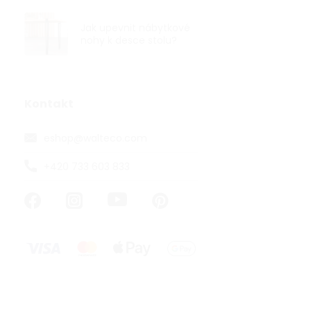
Jak upevnit nábytkové
nohy k desce stolu?
Nábytková n
30mm, výška
Kontakt
eshop
@
walteco.com
od 98,35 ,- be
119 ,-
+420 733 603 833
od
od 78,63 ,- / 1
Nábytková noh
mm v černém 
nábytek ve sty