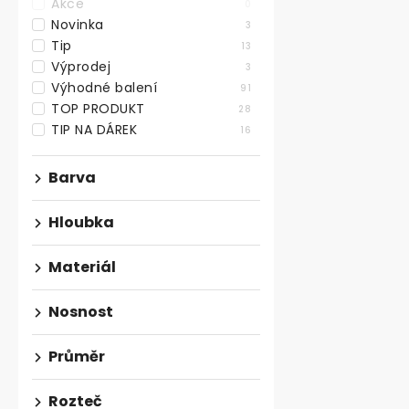
Akce
0
Novinka
3
Tip
13
Výprodej
3
Výhodné balení
91
TOP PRODUKT
28
TIP NA DÁREK
16
Kovový rám 
Barva
tvar X, černý
Skladem
Hloubka
1 644,63 ,- bez
Materiál
1 990 ,-
Bytelný kvali
Nosnost
rám ve tvaru 
výšce 710 mm,
Průměr
Rozteč