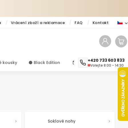
a
Vrácení zboží a reklamace
FAQ
Kontakt
+420 733 603 833
é kousky
⚫️ Black Edition
✨ Novinky
Návody a ti
Volejte 8:00 - 14:30
Soklové nohy