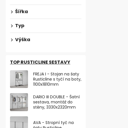
Šířka
Typ
Výška
TOP RUSTICLINE SESTAVY
FREJA I - Stojan na šaty
Rusticline s tyčí na boty,
1100x1810mm
Nábytková n
výškově nas
DARIO III DOUBLE - Šatní
250kg, b
Skladem
sestava, montáž do
stěny, 3330x2320mm
263,64 ,- bez 
319 ,-
AVA - Stropní tyč na
šaty Rusticline