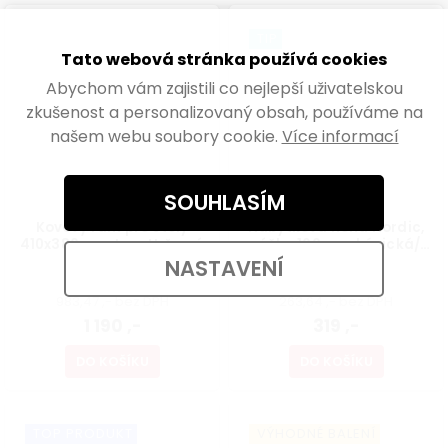
TIP
Tato webová stránka používá cookies
Abychom vám zajistili co nejlepší uživatelskou
zkušenost a personalizovaný obsah, používáme na
našem webu soubory cookie.
Více informací
SOUHLASÍM
Kovový rám pro stoly
Nábytková noha Nordic,
410x380mm, tvar U, černý
výška 160mm, kónická/
šikmá, buk lakovaný
NASTAVENÍ
Skladem
Skladem
983,47 ,- bez DPH
263,64 ,- bez DPH
1 190 ,-
319 ,-
DO KOŠÍKU
DO KOŠÍKU
TOP PRODUKT
VÝHODNÉ BALENÍ