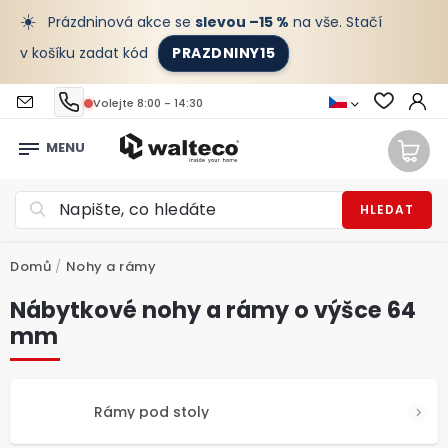
☀️
Prázdninová akce se
slevou –15 %
na vše. Stačí
v košíku zadat kód
PRAZDNINY15
Volejte 8:00 - 14:30
HLEDAT
Domů
/
Nohy a rámy
Nábytkové nohy a rámy o výšce 64
mm
Rámy pod stoly