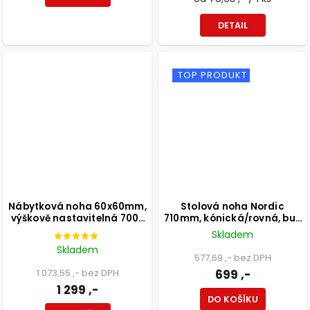
DETAIL
TOP PRODUKT
Nábytková noha 60x60mm,
Stolová noha Nordic
výškově nastavitelná 700-
710mm, kónická/rovná, buk
1100mm, broušený nikl
lakovaný bílý
Skladem
Skladem
577,69 ,- bez DPH
1 073,55 ,- bez DPH
699 ,-
1 299 ,-
DO KOŠÍKU