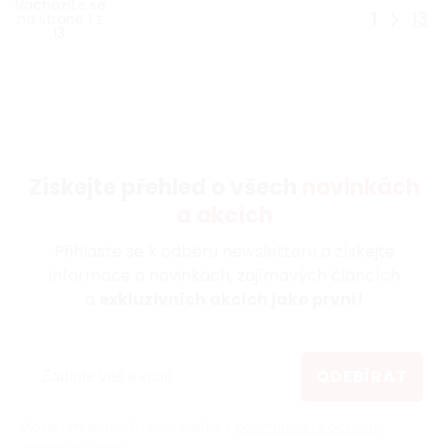
Nacházíte se
1
13
na straně 1 z
13.
Získejte přehled o všech
novinkách
a akcích
Přihlaste se k odběru newsletteru a získejte
informace o novinkách, zajímavých článcích
a
exkluzivních akcích jako první!
ODEBÍRAT
Vložením e-mailu souhlasíte s
podmínkami ochrany