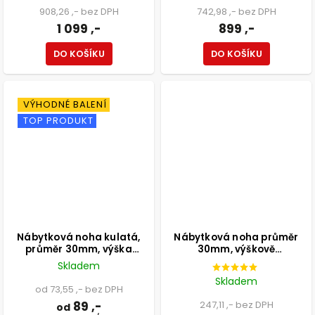
908,26 ,- bez DPH
742,98 ,- bez DPH
1 099 ,-
899 ,-
DO KOŠÍKU
DO KOŠÍKU
VÝHODNÉ BALENÍ
TOP PRODUKT
Nábytková noha kulatá,
Nábytková noha průměr
průměr 30mm, výška
30mm, výškově
100mm, bílá
nastavitelná 300-500mm,
Skladem
chrom
Skladem
od 73,55 ,- bez DPH
89 ,-
247,11 ,- bez DPH
od