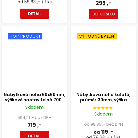
od 58,63 ,- / 1 ks
299 ,-
DETAIL
DO KOŠÍKU
TOP PRODUKT
VÝHODNÉ BALENÍ
Nábytková noha 60x60mm,
Nábytková noha kulatá,
výškově nastavitelná 700-
průměr 30mm, výška
1100mm, šedá
300mm, černá
Skladem
Skladem
594,21 ,- bez DPH
719 ,-
od 98,35 ,- bez DPH
119 ,-
od
DETAIL
od 78,63 ,- / 1 ks