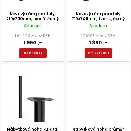
Kovový rám pro stoly,
Kovový rám pro stoly
710x700mm, tvar X, černý
710x740mm, tvar U, černý
Skladem
Skladem
1 644,63 ,- bez DPH
1 561,98 ,- bez DPH
1 990 ,-
1 890 ,-
DO KOŠÍKU
DO KOŠÍKU
Nábytková noha kulatá,
Nábytková noha průměr