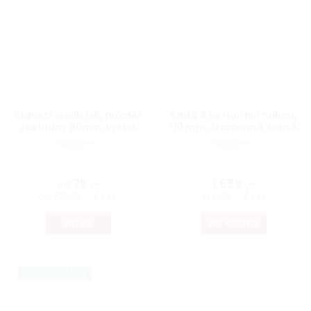
Stavěcí šroub M8, průměr
Sada 4 ks Hairpin nohou,
základny 30mm, výška
710 mm, 3ramenná, černá,
40mm, protáčecí, černý
vč. podložek a vrutů
Skladem
Skladem
od 65,29 ,- bez DPH
1 371,07 ,- bez DPH
79 ,-
1 659 ,-
od
od 38,90 ,- / 1 ks
414,75 ,- / 1 ks
DETAIL
DO KOŠÍKU
TIP NA DÁREK