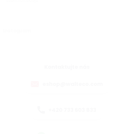
osobních údajů
Instagram
Kontaktujte nás
eshop@walteco.com
+420 733 603 833