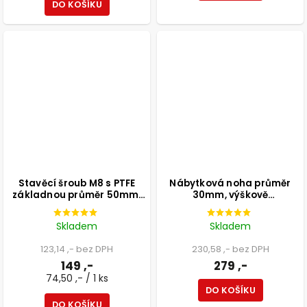
DO KOŠÍKU
Stavěcí šroub M8 s PTFE
Nábytková noha průměr
základnou průměr 50mm,
30mm, výškově
výška 25mm, světle šedý, 2
nastavitelná 300-500mm,
ks
bílá
Skladem
Skladem
123,14 ,- bez DPH
230,58 ,- bez DPH
149 ,-
279 ,-
74,50 ,- / 1 ks
DO KOŠÍKU
DO KOŠÍKU