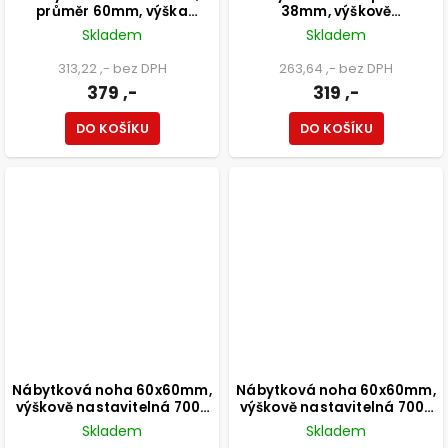
průměr 60mm, výška
38mm, výškově
800mm, černá
nastavitelná 150-165mm,
Skladem
Skladem
250kg, broušený nikl
313,22 ,- bez DPH
263,64 ,- bez DPH
379 ,-
319 ,-
DO KOŠÍKU
DO KOŠÍKU
Nábytková noha 60x60mm,
Nábytková noha 60x60mm,
výškově nastavitelná 700-
výškově nastavitelná 700-
1100mm, chrom
1100mm, černá
Skladem
Skladem