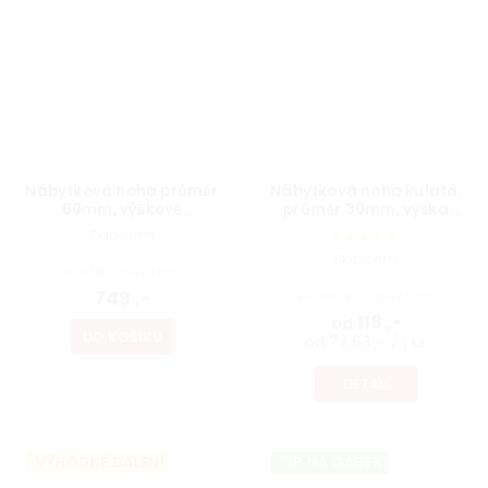
Nábytková noha průměr
Nábytková noha kulatá,
60mm, výškově
průměr 30mm, výška
nastavitelná 700-1100mm,
300mm, bílá
Skladem
broušený nikl
Skladem
619,01 ,- bez DPH
749 ,-
od 98,35 ,- bez DPH
119 ,-
od
DO KOŠÍKU
od 78,63 ,- / 1 ks
DETAIL
VÝHODNÉ BALENÍ
TIP NA DÁREK