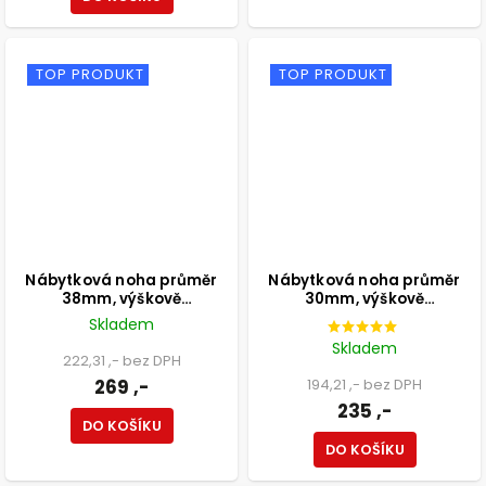
TOP PRODUKT
TOP PRODUKT
Nábytková noha průměr
Nábytková noha průměr
38mm, výškově
30mm, výškově
nastavitelná 100-115mm,
nastavitelná 210-350mm,
Skladem
250kg, matná černá
černá
Skladem
222,31 ,- bez DPH
269 ,-
194,21 ,- bez DPH
235 ,-
DO KOŠÍKU
DO KOŠÍKU