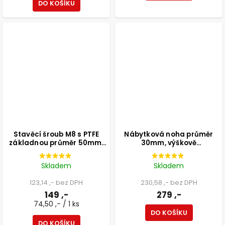
DO KOŠÍKU
Stavěcí šroub M8 s PTFE
Nábytková noha průměr
základnou průměr 50mm,
30mm, výškově
výška 25mm, světle šedý, 2
nastavitelná 300-500mm,
ks
bílá
Skladem
Skladem
123,14 ,- bez DPH
230,58 ,- bez DPH
149 ,-
279 ,-
74,50 ,- / 1 ks
DO KOŠÍKU
DO KOŠÍKU