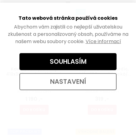
TIP
Tato webová stránka používá cookies
Abychom vám zajistili co nejlepší uživatelskou
zkušenost a personalizovaný obsah, používáme na
našem webu soubory cookie.
Více informací
SOUHLASÍM
Kovový rám pro stoly
Nábytková noha Nordic,
410x380mm, tvar U, černý
výška 160mm, kónická/
šikmá, buk lakovaný
NASTAVENÍ
Skladem
Skladem
983,47 ,- bez DPH
263,64 ,- bez DPH
1 190 ,-
319 ,-
DO KOŠÍKU
DO KOŠÍKU
TOP PRODUKT
VÝHODNÉ BALENÍ