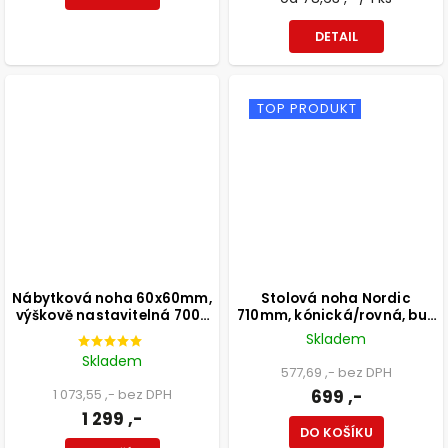
DETAIL
TOP PRODUKT
Nábytková noha 60x60mm,
Stolová noha Nordic
výškově nastavitelná 700-
710mm, kónická/rovná, buk
1100mm, broušený nikl
lakovaný bílý
Skladem
Skladem
577,69 ,- bez DPH
1 073,55 ,- bez DPH
699 ,-
1 299 ,-
DO KOŠÍKU