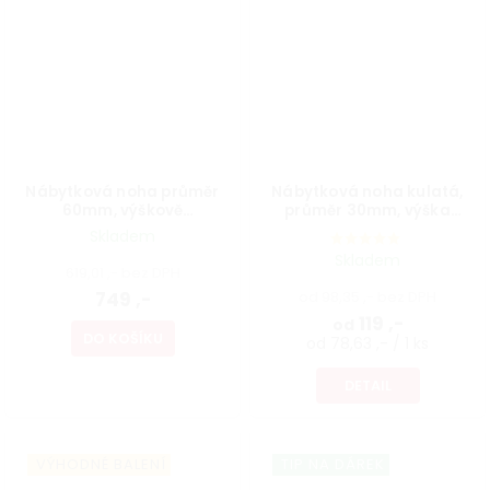
Nábytková noha průměr
Nábytková noha kulatá,
60mm, výškově
průměr 30mm, výška
nastavitelná 700-1100mm,
300mm, bílá
Skladem
broušený nikl
Skladem
619,01 ,- bez DPH
749 ,-
od 98,35 ,- bez DPH
119 ,-
od
DO KOŠÍKU
od 78,63 ,- / 1 ks
DETAIL
VÝHODNÉ BALENÍ
TIP NA DÁREK