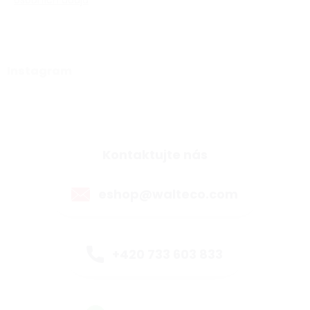
osobních údajů
Instagram
Kontaktujte nás
eshop@walteco.com
+420 733 603 833