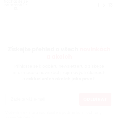
Nacházíte se
1
13
na straně 1 z
13.
Získejte přehled o všech
novinkách
a akcích
Přihlaste se k odběru newsletteru a získejte
informace o novinkách, zajímavých článcích
a
exkluzivních akcích jako první!
ODEBÍRAT
Vložením e-mailu souhlasíte s
podmínkami ochrany