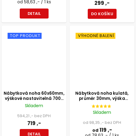
od 58,63 ,- / 1 ks
299 ,-
DETAIL
DO KOŠÍKU
TOP PRODUKT
VÝHODNÉ BALENÍ
Nábytková noha 60x60mm,
Nábytková noha kulatá,
výškově nastavitelná 700-
průměr 30mm, výška
1100mm, šedá
300mm, černá
Skladem
Skladem
594,21 ,- bez DPH
719 ,-
od 98,35 ,- bez DPH
119 ,-
od
DETAIL
od 78,63 ,- / 1 ks