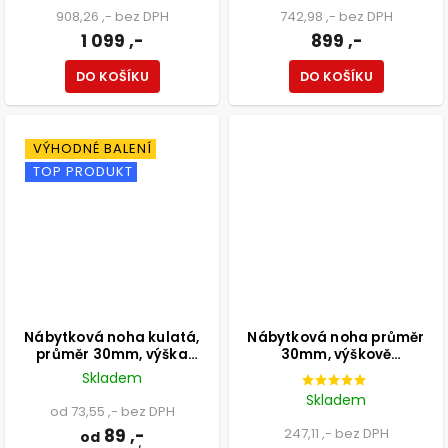
908,26 ,- bez DPH
742,98 ,- bez DPH
1 099 ,-
899 ,-
DO KOŠÍKU
DO KOŠÍKU
VÝHODNÉ BALENÍ
TOP PRODUKT
Nábytková noha kulatá,
Nábytková noha průměr
průměr 30mm, výška
30mm, výškově
100mm, bílá
nastavitelná 300-500mm,
Skladem
chrom
Skladem
od 73,55 ,- bez DPH
89 ,-
247,11 ,- bez DPH
od