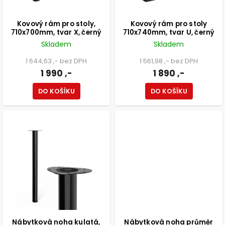
Kovový rám pro stoly,
Kovový rám pro stoly
710x700mm, tvar X, černý
710x740mm, tvar U, černý
Skladem
Skladem
1 644,63 ,- bez DPH
1 561,98 ,- bez DPH
1 990 ,-
1 890 ,-
DO KOŠÍKU
DO KOŠÍKU
Nábytková noha kulatá,
Nábytková noha průměr