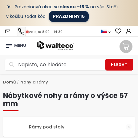
☀️
Prázdninová akce se
slevou –15 %
na vše. Stačí
v košíku zadat kód
PRAZDNINY15
Volejte 8:00 - 14:30
HLEDAT
Domů
/
Nohy a rámy
Nábytkové nohy a rámy o výšce 57
mm
Rámy pod stoly