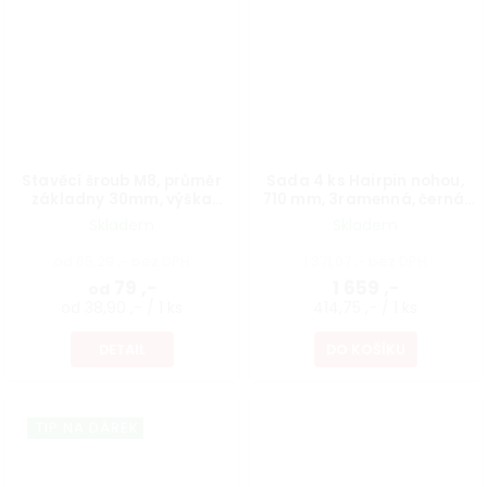
Stavěcí šroub M8, průměr
Sada 4 ks Hairpin nohou,
základny 30mm, výška
710 mm, 3ramenná, černá,
40mm, protáčecí, černý
vč. podložek a vrutů
Skladem
Skladem
od 65,29 ,- bez DPH
1 371,07 ,- bez DPH
79 ,-
1 659 ,-
od
od 38,90 ,- / 1 ks
414,75 ,- / 1 ks
DETAIL
DO KOŠÍKU
TIP NA DÁREK