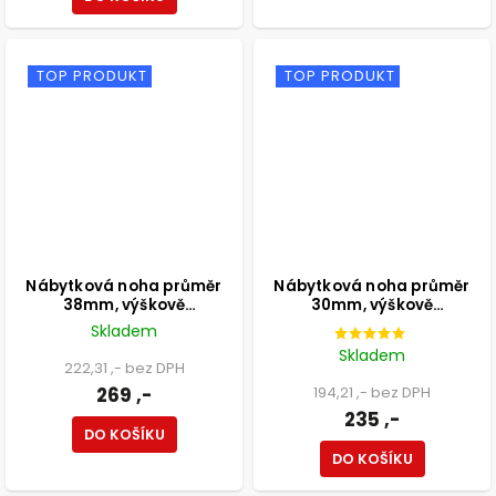
TOP PRODUKT
TOP PRODUKT
Nábytková noha průměr
Nábytková noha průměr
38mm, výškově
30mm, výškově
nastavitelná 100-115mm,
nastavitelná 210-350mm,
Skladem
250kg, matná černá
černá
Skladem
222,31 ,- bez DPH
269 ,-
194,21 ,- bez DPH
235 ,-
DO KOŠÍKU
DO KOŠÍKU