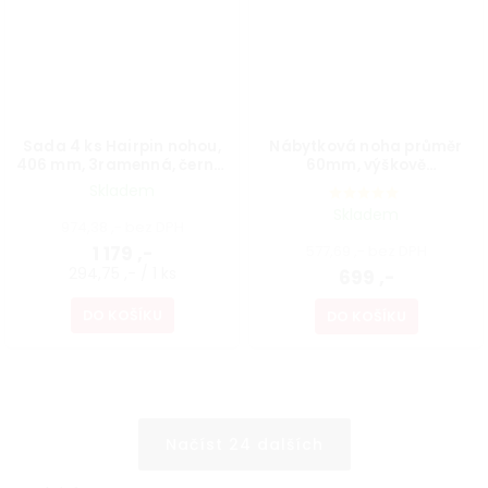
Sada 4 ks Hairpin nohou,
Nábytková noha průměr
406 mm, 3ramenná, černá,
60mm, výškově
vč. podložek a vrutů
nastavitelná 700-1100mm,
Skladem
šedá
Skladem
974,38 ,- bez DPH
1 179 ,-
577,69 ,- bez DPH
294,75 ,- / 1 ks
699 ,-
DO KOŠÍKU
DO KOŠÍKU
Načíst 24 dalších