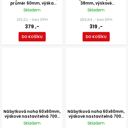
průměr 60mm, výška
38mm, výškově
800mm, černá
nastavitelná 150-165mm,
Skladem
Skladem
250kg, broušený nikl
313,22 ,- bez DPH
263,64 ,- bez DPH
379 ,-
319 ,-
DO KOŠÍKU
DO KOŠÍKU
Nábytková noha 60x60mm,
Nábytková noha 60x60mm,
výškově nastavitelná 700-
výškově nastavitelná 700-
1100mm, chrom
1100mm, černá
Skladem
Skladem