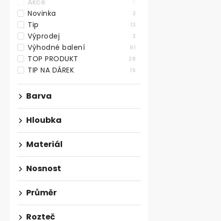
Akce
0
Novinka
3
Tip
13
Výprodej
3
Výhodné balení
91
TOP PRODUKT
28
TIP NA DÁREK
16
Kovový rám 
Barva
tvar X, černý
Skladem
Hloubka
1 644,63 ,- bez
Materiál
1 990 ,-
Bytelný kvali
Nosnost
rám ve tvaru 
výšce 710 mm,
Průměr
Rozteč