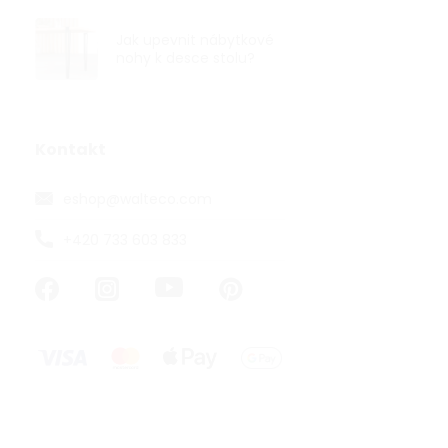
Jak upevnit nábytkové
nohy k desce stolu?
Nábytková n
30mm, výška
Kontakt
eshop
@
walteco.com
od 98,35 ,- be
119 ,-
+420 733 603 833
od
od 78,63 ,- / 1
Nábytková noh
mm v černém 
nábytek ve sty