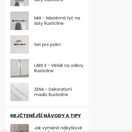
Elegantní výš
nábytková no
broušený nikl
MIA - Nástěnná tyč na
část...
šaty Rusticline
VÝHODNÉ BA
Set pro polici
TOP PRODU
LARS II - Věšák na oděvy
Rusticline
ZENA - Dekorativní
madlo Rusticline
NEJČTENĚJŠÍ NÁVODY A TIPY
Nábytková n
Jak vyměnit nábytkové