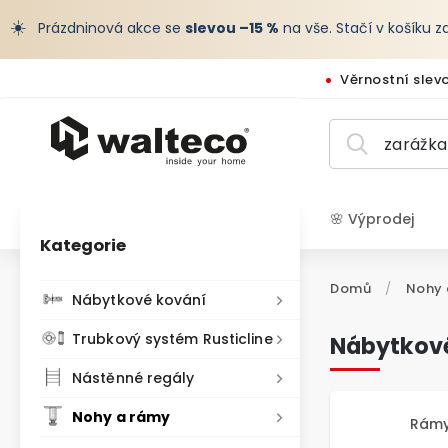
☀️
Prázdninová akce se
slevou –15 %
na vše. Stačí v košíku 
Věrnostní slev
🌸 Výprodej
Kategorie
CZK /
Domů
/
Nohy 
Nábytkové kování
Trubkový systém Rusticline
Nábytkov
Nástěnné regály
Nohy a rámy
Rámy