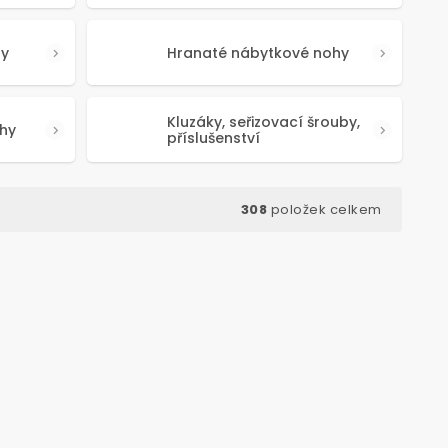
hy
Hranaté nábytkové nohy
Kluzáky, seřizovací šrouby,
hy
příslušenství
308
položek celkem
d:
50639
Kód:
50341