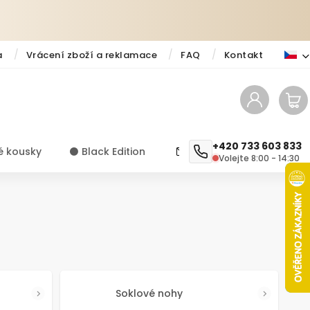
a
Vrácení zboží a reklamace
FAQ
Kontakt
+420 733 603 833
é kousky
⚫️ Black Edition
✨ Novinky
Návody a ti
Volejte 8:00 - 14:30
Soklové nohy