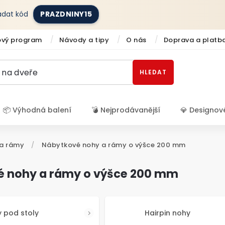
zadat kód
PRAZDNINY15
ový program
Návody a tipy
O nás
Doprava a platb
HLEDAT
📦 Výhodná balení
💣 Nejprodávanější
💎 Designov
Přihlášení
a rámy
/
Nábytkové nohy a rámy o výšce 200 mm
é nohy a rámy o výšce 200 mm
 pod stoly
Hairpin nohy