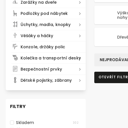
Zarážky na dveře
Výšk
Podložky pod nábytek
nohy
Úchytky, madla, knopky
Věšáky a háčky
Dřev
Konzole, držáky polic
Kolečka a transportní desky
NEJPRODÁVAN
Bezpečnostní prvky
OTEVŘÍT FILTR
Dětské pojistky, zábrany
FILTRY
Skladem
302