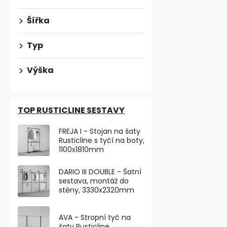
Šířka
Typ
Výška
TOP RUSTICLINE SESTAVY
FREJA I - Stojan na šaty
Rusticline s tyčí na boty,
1100x1810mm
Nábytková n
výškově nas
DARIO III DOUBLE - Šatní
250kg, b
Skladem
sestava, montáž do
stěny, 3330x2320mm
263,64 ,- bez 
319 ,-
AVA - Stropní tyč na
šaty Rusticline