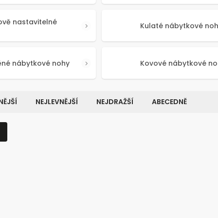
ově nastavitelné
Kulaté nábytkové no
ěné nábytkové nohy
Kovové nábytkové no
ĚJŠÍ
NEJLEVNĚJŠÍ
NEJDRAŽŠÍ
ABECEDNĚ
Kód:
50641
Kó
NOVINKA