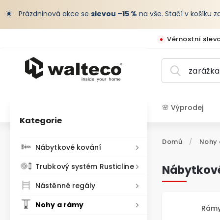
☀️
Prázdninová akce se
slevou –15 %
na vše. Stačí v košíku 
Věrnostní slev
🌸 Výprodej
Kategorie
CZK /
Domů
/
Nohy 
Nábytkové kování
Trubkový systém Rusticline
Nábytkové
Nástěnné regály
Nohy a rámy
Rámy