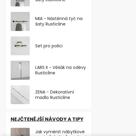
Elegantní výš
nábytková no
broušený nikl
MIA - Nástěnná tyč na
část...
šaty Rusticline
VÝHODNÉ BA
Set pro polici
TOP PRODU
LARS II - Věšák na oděvy
Rusticline
ZENA - Dekorativní
madlo Rusticline
NEJČTENĚJŠÍ NÁVODY A TIPY
Nábytková n
Jak vyměnit nábytkové