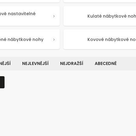
ově nastavitelné
Kulaté nábytkové no
ěné nábytkové nohy
Kovové nábytkové no
ĚJŠÍ
NEJLEVNĚJŠÍ
NEJDRAŽŠÍ
ABECEDNĚ
Kód:
50641
Kó
NOVINKA