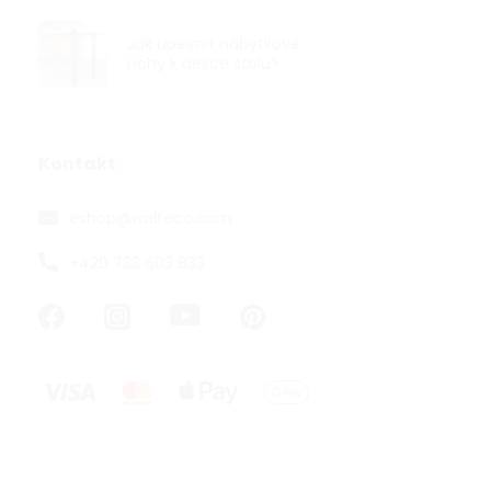
Jak upevnit nábytkové
nohy k desce stolu?
Nábytková n
30mm, výška
Kontakt
eshop
@
walteco.com
od 98,35 ,- be
119 ,-
+420 733 603 833
od
od 78,63 ,- / 1
Nábytková noh
mm v černém 
nábytek ve sty