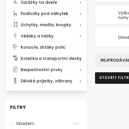
Zarážky na dveře
Výšk
Podložky pod nábytek
nohy
Úchytky, madla, knopky
Věšáky a háčky
Dřev
Konzole, držáky polic
Kolečka a transportní desky
NEJPRODÁVAN
Bezpečnostní prvky
OTEVŘÍT FILTR
Dětské pojistky, zábrany
FILTRY
Skladem
302