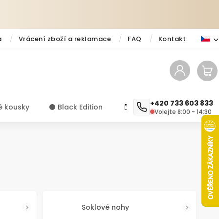
a
Vrácení zboží a reklamace
FAQ
Kontakt
+420 733 603 833
é kousky
⚫️ Black Edition
✨ Novinky
Návody a ti
Volejte 8:00 - 14:30
Soklové nohy