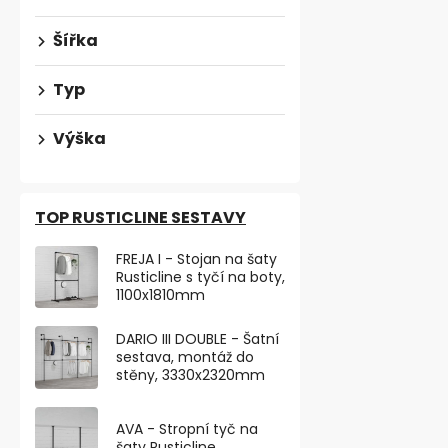
Šířka
Typ
Výška
TOP RUSTICLINE SESTAVY
FREJA I - Stojan na šaty
Rusticline s tyčí na boty,
1100x1810mm
Nábytková n
výškově nas
DARIO III DOUBLE - Šatní
250kg, b
Skladem
sestava, montáž do
stěny, 3330x2320mm
263,64 ,- bez 
319 ,-
AVA - Stropní tyč na
šaty Rusticline