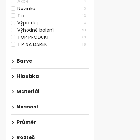
Akce
0
Novinka
3
Tip
13
Výprodej
3
Výhodné balení
91
TOP PRODUKT
28
TIP NA DÁREK
16
Kovový rám 
Barva
tvar X, černý
Skladem
Hloubka
1 644,63 ,- bez
Materiál
1 990 ,-
Bytelný kvali
Nosnost
rám ve tvaru 
výšce 710 mm,
Průměr
Rozteč