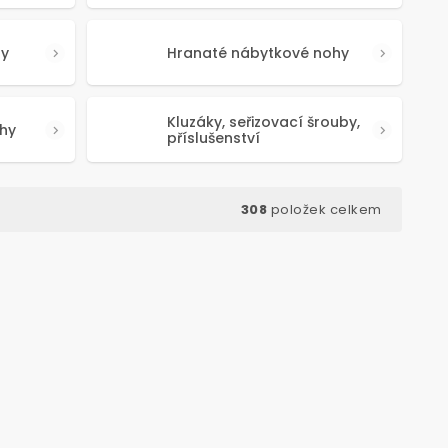
hy
Hranaté nábytkové nohy
Kluzáky, seřizovací šrouby,
hy
příslušenství
308
položek celkem
d:
50639
Kód:
50341