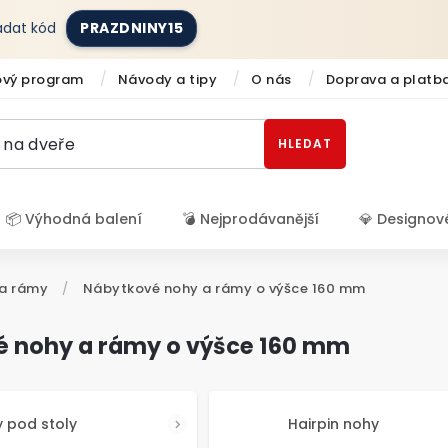
zadat kód
PRAZDNINY15
ový program
Návody a tipy
O nás
Doprava a platb
HLEDAT
📦 Výhodná balení
💣 Nejprodávanější
💎 Designov
Přihlášení
a rámy
/
Nábytkové nohy a rámy o výšce 160 mm
 nohy a rámy o výšce 160 mm
 pod stoly
Hairpin nohy