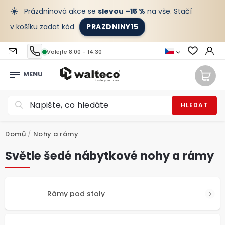
☀️
Prázdninová akce se
slevou –15 %
na vše. Stačí
v košíku zadat kód
PRAZDNINY15
Volejte 8:00 - 14:30
HLEDAT
Domů
/
Nohy a rámy
Světle šedé nábytkové nohy a rámy
Rámy pod stoly