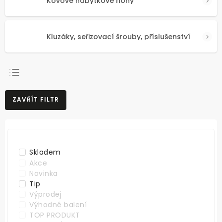
Kovové nábytkové nohy
Kluzáky, seřizovací šrouby, příslušenství
NEJPRODÁVANĚJŠÍ
ZAVŘÍT FILTR
NEJLEVNĚJŠÍ
NEJDRAŽŠÍ
ABECEDNĚ
Skladem
Akce
Novinka
Tip
Výprodej
Výhodné balení
TOP PRODUKT