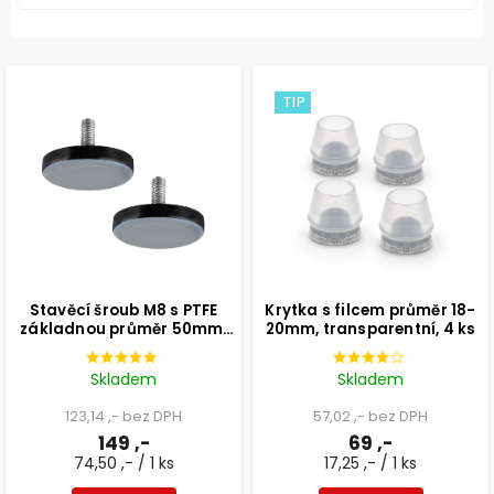
TIP
Stavěcí šroub M8 s PTFE
Krytka s filcem průměr 18-
základnou průměr 50mm,
20mm, transparentní, 4 ks
výška 25mm, světle šedý, 2
ks
Skladem
Skladem
123,14 ,- bez DPH
57,02 ,- bez DPH
149 ,-
69 ,-
74,50 ,- / 1 ks
17,25 ,- / 1 ks