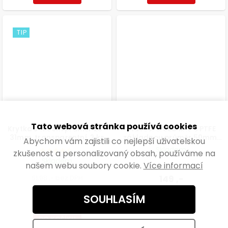
TIP
Tato webová stránka používá cookies
Krytka s filcem průměr 29-
Stavěcí šroub M10 s PTFE
31mm, transparentní, 2 ks
základnou průměr 50mm,
Abychom vám zajistili co nejlepší uživatelskou
výška 25mm, světle šedý, 2
Skladem
zkušenost a personalizovaný obsah, používáme na
ks
Skladem
našem webu soubory cookie.
Více informací
123,14 ,- bez DPH
61,98 ,- bez DPH
149 ,-
75 ,-
SOUHLASÍM
DO KOŠÍKU
37,50 ,- / 1 ks
DO KOŠÍKU