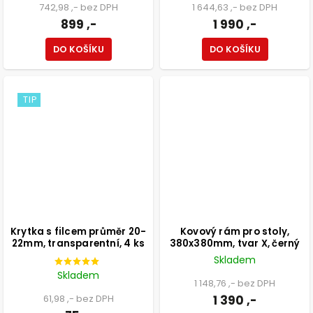
742,98 ,- bez DPH
1 644,63 ,- bez DPH
899 ,-
1 990 ,-
DO KOŠÍKU
DO KOŠÍKU
TIP
Krytka s filcem průměr 20-
Kovový rám pro stoly,
22mm, transparentní, 4 ks
380x380mm, tvar X, černý
Skladem
Skladem
1 148,76 ,- bez DPH
61,98 ,- bez DPH
1 390 ,-