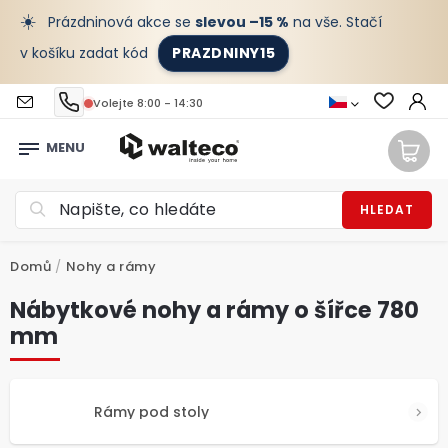
☀️
Prázdninová akce se
slevou –15 %
na vše. Stačí
v košíku zadat kód
PRAZDNINY15
Volejte 8:00 - 14:30
HLEDAT
Domů
/
Nohy a rámy
Nábytkové nohy a rámy o šířce 780
mm
Rámy pod stoly