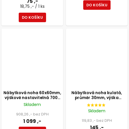
75 ,-
DO KOŠÍKU
18,75 ,- / 1 ks
DO KOŠÍKU
Nábytková noha 60x60mm,
Nábytková noha kulatá,
výškově nastavitelná 700-
průměr 30mm, výška
1100mm, chrom
800mm, černá
Skladem
Skladem
908,26 ,- bez DPH
1 099 ,-
119,83 ,- bez DPH
145 ,-