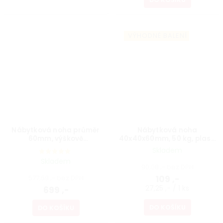
VÝHODNÉ BALENÍ
Nábytková noha průměr
Nábytková noha
60mm, výškově
40x40x60mm, 50 kg, plast,
nastavitelná 700-1100mm,
aluminium optik, 4 ks
Skladem
bílá
Skladem
90,08 ,- bez DPH
577,69 ,- bez DPH
109 ,-
27,25 ,- / 1 ks
699 ,-
DO KOŠÍKU
DO KOŠÍKU