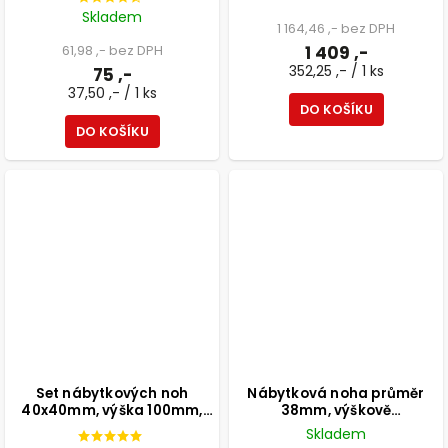
Skladem
1 164,46 ,- bez DPH
61,98 ,- bez DPH
1 409 ,-
352,25 ,- / 1 ks
75 ,-
37,50 ,- / 1 ks
DO KOŠÍKU
DO KOŠÍKU
Set nábytkových noh
Nábytková noha průměr
40x40mm, výška 100mm,
38mm, výškově
aluminium, 4ks
nastavitelná 150-165mm,
Skladem
250kg, broušený hliník