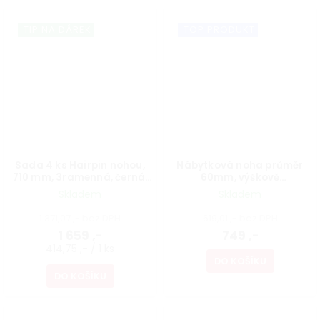
TIP NA DÁREK
TOP PRODUKT
Sada 4 ks Hairpin nohou,
Nábytková noha průměr
710 mm, 3ramenná, černá,
60mm, výškově
vč. podložek a vrutů
nastavitelná 700-1100mm,
Skladem
Skladem
broušený nikl
1 371,07 ,- bez DPH
619,01 ,- bez DPH
1 659 ,-
749 ,-
414,75 ,- / 1 ks
DO KOŠÍKU
DO KOŠÍKU