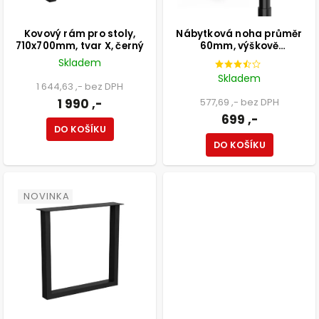
Kovový rám pro stoly,
Nábytková noha průměr
710x700mm, tvar X, černý
60mm, výškově
nastavitelná 700-1100mm,
Skladem
černá
Skladem
1 644,63 ,- bez DPH
1 990 ,-
577,69 ,- bez DPH
699 ,-
DO KOŠÍKU
DO KOŠÍKU
NOVINKA