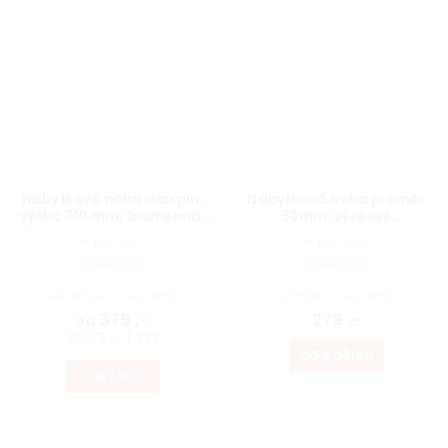
Nábytková noha Hairpin,
Nábytková noha průměr
výška 710 mm, 2ramenná,
30mm, výškově
černá
nastavitelná 300-500mm,
bílá
Skladem
Skladem
od 313,22 ,- bez DPH
230,58 ,- bez DPH
379 ,-
279 ,-
od
319,75 ,- / 1 ks
DO KOŠÍKU
DETAIL