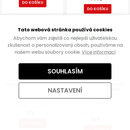
DO KOŠÍKU
DO KOŠÍKU
Tato webová stránka používá cookies
NOVINKA
TIP NA DÁREK
Abychom vám zajistili co nejlepší uživatelskou
zkušenost a personalizovaný obsah, používáme na
našem webu soubory cookie.
Více informací
SOUHLASÍM
Nábytková noha průměr
Nábytková noha CLAMPY,
NASTAVENÍ
30mm, výškově
výška 745 mm, černá
nastavitelná 300-500mm,
Skladem
černá
Skladem
230,58 ,- bez DPH
279 ,-
825,62 ,- bez DPH
999 ,-
DO KOŠÍKU
DO KOŠÍKU