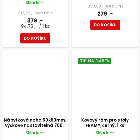
Skladem
230,58 ,- bez DPH
313,22 ,- bez DPH
279 ,-
379 ,-
DO KOŠÍKU
94,75 ,- / 1 ks
DO KOŠÍKU
TIP NA DÁREK
Nábytková noha 60x60mm,
Kovový rám pro stoly
výškově nastavitelná 700-
FRAMY, černý, 1 ks
1100mm, černá
Skladem
Skladem