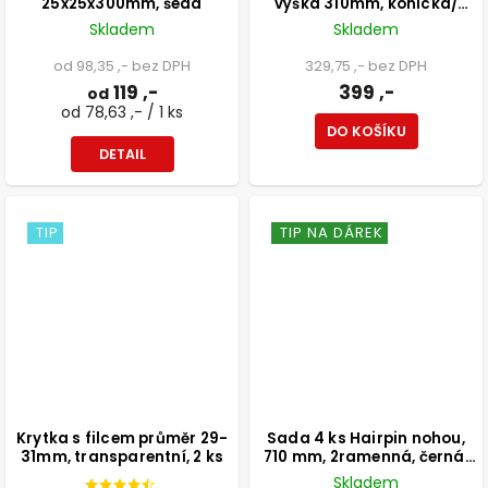
25x25x300mm, šedá
výška 310mm, kónická/
šikmá, buk lakovaný
Skladem
Skladem
od 98,35 ,- bez DPH
329,75 ,- bez DPH
119 ,-
399 ,-
od
od 78,63 ,- / 1 ks
DO KOŠÍKU
DETAIL
TIP
TIP NA DÁREK
Krytka s filcem průměr 29-
Sada 4 ks Hairpin nohou,
31mm, transparentní, 2 ks
710 mm, 2ramenná, černá,
vč. podložek a vrutů
Skladem