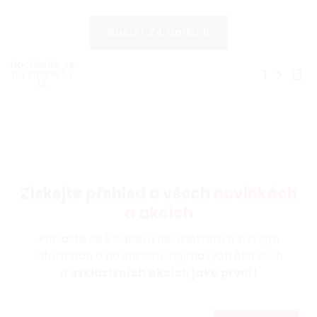
Načíst 24 dalších
Nacházíte se
1
13
na straně 1 z
13.
Získejte přehled o všech
novinkách
a akcích
Přihlaste se k odběru newsletteru a získejte
informace o novinkách, zajímavých článcích
a
exkluzivních akcích jako první!