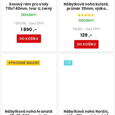
Kovový rám pro stoly
Nábytková noha kulatá,
710x740mm, tvar U, černý
průměr 30mm, výška
300mm, chromová
Skladem
Skladem
1 561,98 ,- bez DPH
1 890 ,-
114,88 ,- bez DPH
139 ,-
DO KOŠÍKU
DO KOŠÍKU
VÝHODNÉ BALENÍ
TIP
Nábytková noha hranatá
Nábytková noha Nordic,