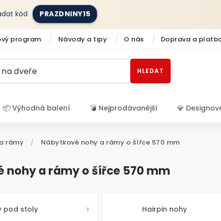
zadat kód
PRAZDNINY15
ový program
Návody a tipy
O nás
Doprava a platb
HLEDAT
📦 Výhodná balení
💣 Nejprodávanější
💎 Designov
Přihlášení
a rámy
/
Nábytkové nohy a rámy o šířce 570 mm
 nohy a rámy o šířce 570 mm
 pod stoly
Hairpin nohy