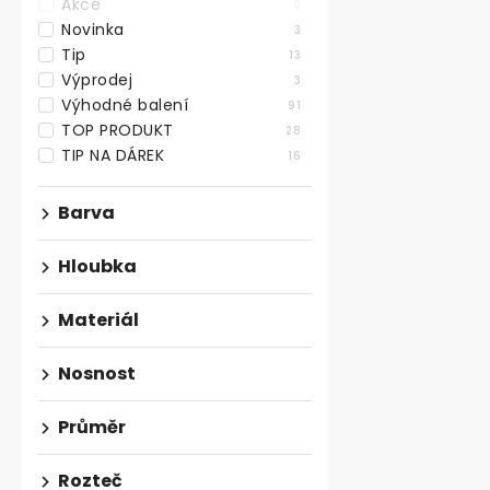
Akce
0
Novinka
3
Tip
13
Výprodej
3
Výhodné balení
91
TOP PRODUKT
28
TIP NA DÁREK
16
Kovový rám 
Barva
tvar X, černý
Skladem
Hloubka
1 644,63 ,- bez
Materiál
1 990 ,-
Bytelný kvali
Nosnost
rám ve tvaru 
výšce 710 mm,
Průměr
Rozteč