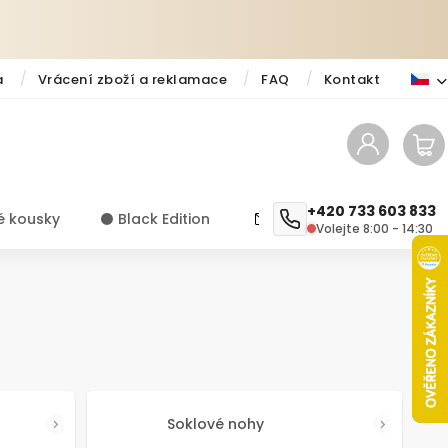
a
Vrácení zboží a reklamace
FAQ
Kontakt
+420 733 603 833
é kousky
⚫️ Black Edition
✨ Novinky
Návody a ti
Volejte 8:00 - 14:30
Soklové nohy