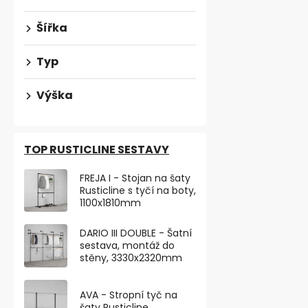
Šířka
Typ
Výška
TOP RUSTICLINE SESTAVY
FREJA I - Stojan na šaty
Rusticline s tyčí na boty,
1100x1810mm
Nábytková n
výškově nas
DARIO III DOUBLE - Šatní
250kg, b
Skladem
sestava, montáž do
stěny, 3330x2320mm
263,64 ,- bez 
319 ,-
AVA - Stropní tyč na
šaty Rusticline