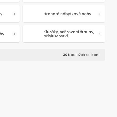
hy
Hranaté nábytkové nohy
Kluzáky, seřizovací šrouby,
hy
příslušenství
308
položek celkem
d:
50639
Kód:
50341