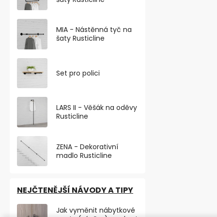
Elegantní výš
nábytková no
broušený nikl
MIA - Nástěnná tyč na
část...
šaty Rusticline
VÝHODNÉ BA
Set pro polici
TOP PRODU
LARS II - Věšák na oděvy
Rusticline
ZENA - Dekorativní
madlo Rusticline
NEJČTENĚJŠÍ NÁVODY A TIPY
Nábytková n
Jak vyměnit nábytkové