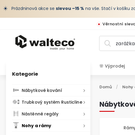
☀️
Prázdninová akce se
slevou –15 %
na vše. Stačí v košíku 
Věrnostní slev
🌸 Výprodej
Kategorie
CZK /
Domů
/
Nohy 
Nábytkové kování
Trubkový systém Rusticline
Nábytkové
Nástěnné regály
Nohy a rámy
Rámy