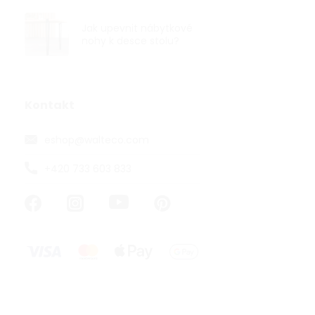
Jak upevnit nábytkové
nohy k desce stolu?
Nábytková n
30mm, výška
Kontakt
eshop
@
walteco.com
od 98,35 ,- be
119 ,-
+420 733 603 833
od
od 78,63 ,- / 1
Nábytková noh
mm v černém 
nábytek ve sty