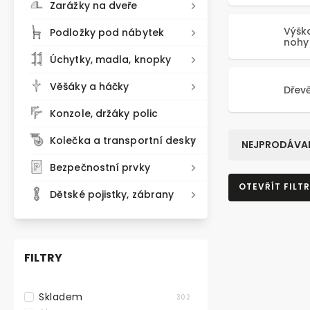
Zarážky na dveře
Výšk
Podložky pod nábytek
nohy
Úchytky, madla, knopky
Věšáky a háčky
Dřev
Konzole, držáky polic
Kolečka a transportní desky
NEJPRODÁVAN
Bezpečnostní prvky
OTEVŘÍT FILTR
Dětské pojistky, zábrany
FILTRY
Skladem
302