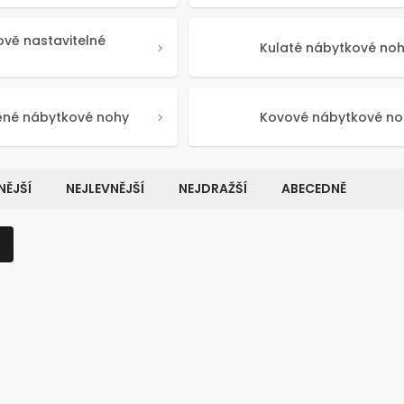
ově nastavitelné
Kulaté nábytkové no
ěné nábytkové nohy
Kovové nábytkové no
ĚJŠÍ
NEJLEVNĚJŠÍ
NEJDRAŽŠÍ
ABECEDNĚ
Kód:
50641
Kó
NOVINKA