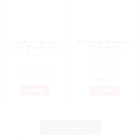
Sada 4 ks Hairpin nohou,
Nábytková noha průměr
406 mm, 3ramenná, černá,
60mm, výškově
vč. podložek a vrutů
nastavitelná 700-1100mm,
Skladem
šedá
Skladem
974,38 ,- bez DPH
1 179 ,-
577,69 ,- bez DPH
294,75 ,- / 1 ks
699 ,-
DO KOŠÍKU
DO KOŠÍKU
Načíst 24 dalších