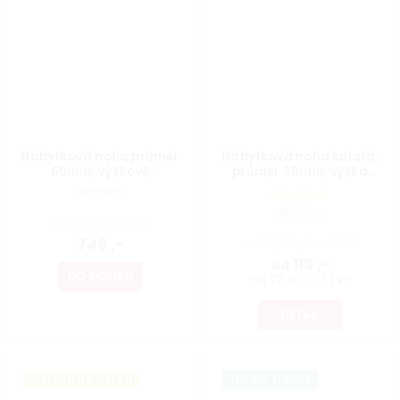
Nábytková noha průměr
Nábytková noha kulatá,
60mm, výškově
průměr 30mm, výška
nastavitelná 700-1100mm,
300mm, bílá
Skladem
broušený nikl
Skladem
619,01 ,- bez DPH
749 ,-
od 98,35 ,- bez DPH
119 ,-
od
DO KOŠÍKU
od 78,63 ,- / 1 ks
DETAIL
VÝHODNÉ BALENÍ
TIP NA DÁREK