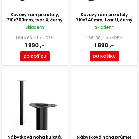
Kovový rám pro stoly,
Kovový rám pro stoly
710x700mm, tvar X, černý
710x740mm, tvar U, černý
Skladem
Skladem
1 644,63 ,- bez DPH
1 561,98 ,- bez DPH
1 990 ,-
1 890 ,-
DO KOŠÍKU
DO KOŠÍKU
Nábytková noha kulatá,
Nábytková noha průměr