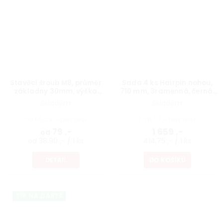
Stavěcí šroub M8, průměr
Sada 4 ks Hairpin nohou,
základny 30mm, výška
710 mm, 3ramenná, černá,
40mm, protáčecí, černý
vč. podložek a vrutů
Skladem
Skladem
od 65,29 ,- bez DPH
1 371,07 ,- bez DPH
79 ,-
1 659 ,-
od
od 38,90 ,- / 1 ks
414,75 ,- / 1 ks
DETAIL
DO KOŠÍKU
TIP NA DÁREK