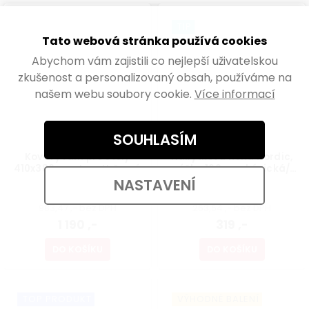
TIP
Tato webová stránka používá cookies
Abychom vám zajistili co nejlepší uživatelskou
zkušenost a personalizovaný obsah, používáme na
našem webu soubory cookie.
Více informací
SOUHLASÍM
Kovový rám pro stoly
Nábytková noha Nordic,
410x380mm, tvar U, černý
výška 160mm, kónická/
šikmá, buk lakovaný
NASTAVENÍ
Skladem
Skladem
983,47 ,- bez DPH
263,64 ,- bez DPH
1 190 ,-
319 ,-
DO KOŠÍKU
DO KOŠÍKU
TOP PRODUKT
VÝHODNÉ BALENÍ