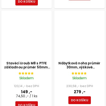
DO KOŠÍKU
Stavěcí šroub M8 s PTFE
Nábytková noha průměr
základnou průměr 50mm,
30mm, výškově
výška 25mm, světle šedý, 2
nastavitelná 300-500mm,
ks
bílá
Skladem
Skladem
123,14 ,- bez DPH
230,58 ,- bez DPH
149 ,-
279 ,-
74,50 ,- / 1 ks
DO KOŠÍKU
DO KOŠÍKU