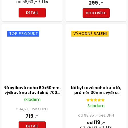
od 58,63 ,- / 1 ks
299 ,-
DETAIL
DO KOŠÍKU
TOP PRODUKT
VÝHODNÉ BALENÍ
Nábytková noha 60x60mm,
Nábytková noha kulatá,
výškově nastavitelná 700-
průměr 30mm, výška
1100mm, šedá
300mm, černá
Skladem
Skladem
594,21 ,- bez DPH
719 ,-
od 98,35 ,- bez DPH
119 ,-
od
DETAIL
od 78,63 ,- / 1 ks