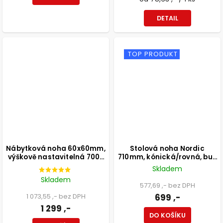
DETAIL
TOP PRODUKT
Nábytková noha 60x60mm,
Stolová noha Nordic
výškově nastavitelná 700-
710mm, kónická/rovná, buk
1100mm, broušený nikl
lakovaný bílý
Skladem
Skladem
577,69 ,- bez DPH
1 073,55 ,- bez DPH
699 ,-
1 299 ,-
DO KOŠÍKU