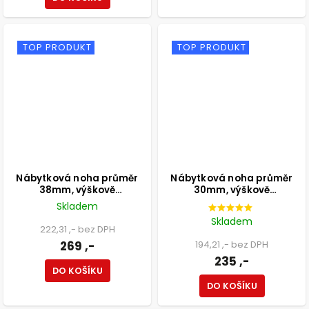
TOP PRODUKT
TOP PRODUKT
Nábytková noha průměr
Nábytková noha průměr
38mm, výškově
30mm, výškově
nastavitelná 100-115mm,
nastavitelná 210-350mm,
Skladem
250kg, matná černá
černá
Skladem
222,31 ,- bez DPH
269 ,-
194,21 ,- bez DPH
235 ,-
DO KOŠÍKU
DO KOŠÍKU