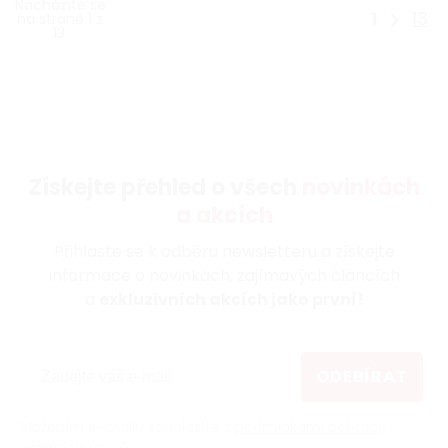
Nacházíte se
1
13
na straně 1 z
13.
Získejte přehled o všech
novinkách
a akcích
Přihlaste se k odběru newsletteru a získejte
informace o novinkách, zajímavých článcích
a
exkluzivních akcích jako první!
ODEBÍRAT
Vložením e-mailu souhlasíte s
podmínkami ochrany