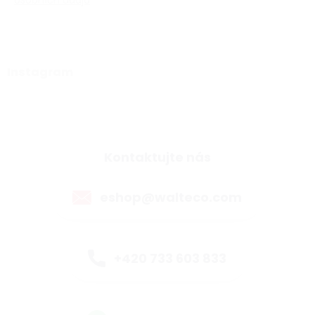
osobních údajů
Instagram
Kontaktujte nás
eshop@walteco.com
+420 733 603 833