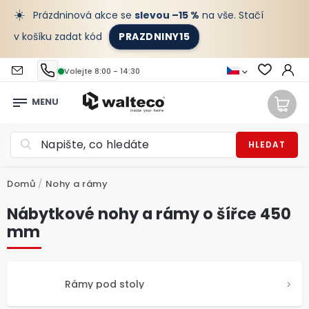
☀️
Prázdninová akce se
slevou –15 %
na vše. Stačí
v košíku zadat kód
PRAZDNINY15
Volejte 8:00 - 14:30
HLEDAT
Domů
/
Nohy a rámy
Nábytkové nohy a rámy o šířce 450
mm
Rámy pod stoly