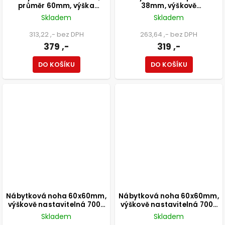
průměr 60mm, výška
38mm, výškově
800mm, černá
nastavitelná 150-165mm,
Skladem
Skladem
250kg, broušený nikl
313,22 ,- bez DPH
263,64 ,- bez DPH
379 ,-
319 ,-
DO KOŠÍKU
DO KOŠÍKU
Nábytková noha 60x60mm,
Nábytková noha 60x60mm,
výškově nastavitelná 700-
výškově nastavitelná 700-
1100mm, chrom
1100mm, černá
Skladem
Skladem