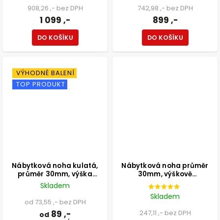
908,26 ,- bez DPH
742,98 ,- bez DPH
1 099 ,-
899 ,-
DO KOŠÍKU
DO KOŠÍKU
VÝHODNÉ BALENÍ
TOP PRODUKT
Nábytková noha kulatá,
Nábytková noha průměr
průměr 30mm, výška
30mm, výškově
100mm, bílá
nastavitelná 300-500mm,
Skladem
chrom
Skladem
od 73,55 ,- bez DPH
89 ,-
247,11 ,- bez DPH
od