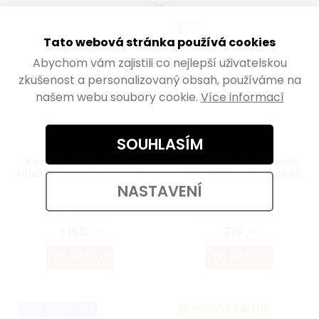
TIP
Tato webová stránka používá cookies
Abychom vám zajistili co nejlepší uživatelskou
zkušenost a personalizovaný obsah, používáme na
našem webu soubory cookie.
Více informací
SOUHLASÍM
Kovový rám pro stoly
Nábytková noha Nordic,
410x380mm, tvar U, černý
výška 160mm, kónická/
šikmá, buk lakovaný
NASTAVENÍ
Skladem
Skladem
983,47 ,- bez DPH
263,64 ,- bez DPH
1 190 ,-
319 ,-
DO KOŠÍKU
DO KOŠÍKU
TOP PRODUKT
VÝHODNÉ BALENÍ