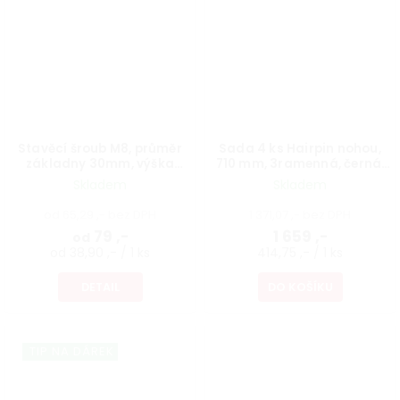
Stavěcí šroub M8, průměr
Sada 4 ks Hairpin nohou,
základny 30mm, výška
710 mm, 3ramenná, černá,
40mm, protáčecí, černý
vč. podložek a vrutů
Skladem
Skladem
od 65,29 ,- bez DPH
1 371,07 ,- bez DPH
79 ,-
1 659 ,-
od
od 38,90 ,- / 1 ks
414,75 ,- / 1 ks
DETAIL
DO KOŠÍKU
TIP NA DÁREK