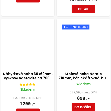
DETAIL
TOP PRODUKT
Nábytková noha 60x60mm,
Stolová noha Nordic
výškově nastavitelná 700-
710mm, kónická/rovná, buk
1100mm, broušený nikl
lakovaný bílý
Skladem
Skladem
577,69 ,- bez DPH
1 073,55 ,- bez DPH
699 ,-
1 299 ,-
DO KOŠÍKU