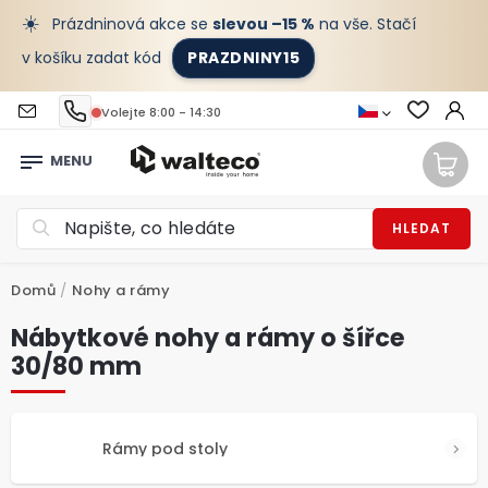
☀️
Prázdninová akce se
slevou –15 %
na vše. Stačí
v košíku zadat kód
PRAZDNINY15
Volejte 8:00 - 14:30
HLEDAT
Domů
/
Nohy a rámy
Nábytkové nohy a rámy o šířce
30/80 mm
Rámy pod stoly