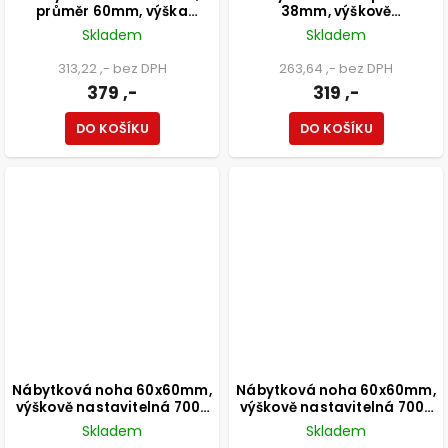
průměr 60mm, výška
38mm, výškově
800mm, černá
nastavitelná 150-165mm,
Skladem
Skladem
250kg, broušený nikl
313,22 ,- bez DPH
263,64 ,- bez DPH
379 ,-
319 ,-
DO KOŠÍKU
DO KOŠÍKU
Nábytková noha 60x60mm,
Nábytková noha 60x60mm,
výškově nastavitelná 700-
výškově nastavitelná 700-
1100mm, chrom
1100mm, černá
Skladem
Skladem