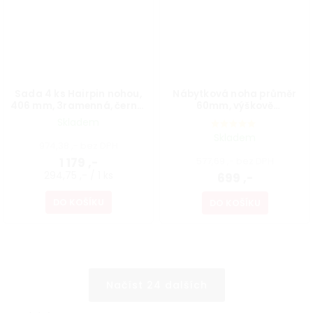
Sada 4 ks Hairpin nohou,
Nábytková noha průměr
406 mm, 3ramenná, černá,
60mm, výškově
vč. podložek a vrutů
nastavitelná 700-1100mm,
Skladem
šedá
Skladem
974,38 ,- bez DPH
1 179 ,-
577,69 ,- bez DPH
294,75 ,- / 1 ks
699 ,-
DO KOŠÍKU
DO KOŠÍKU
Načíst 24 dalších