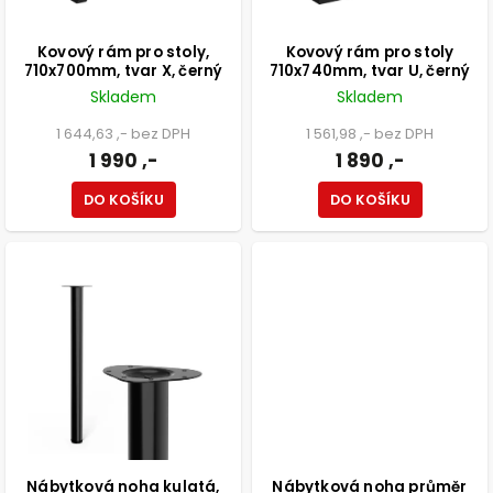
Kovový rám pro stoly,
Kovový rám pro stoly
710x700mm, tvar X, černý
710x740mm, tvar U, černý
Skladem
Skladem
1 644,63 ,- bez DPH
1 561,98 ,- bez DPH
1 990 ,-
1 890 ,-
DO KOŠÍKU
DO KOŠÍKU
Nábytková noha kulatá,
Nábytková noha průměr