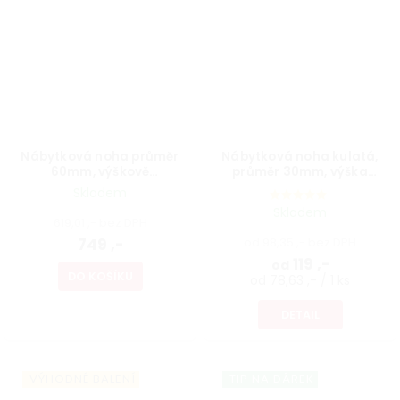
Nábytková noha průměr
Nábytková noha kulatá,
60mm, výškově
průměr 30mm, výška
nastavitelná 700-1100mm,
300mm, bílá
Skladem
broušený nikl
Skladem
619,01 ,- bez DPH
749 ,-
od 98,35 ,- bez DPH
119 ,-
od
DO KOŠÍKU
od 78,63 ,- / 1 ks
DETAIL
VÝHODNÉ BALENÍ
TIP NA DÁREK