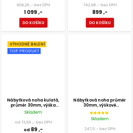
908,26 ,- bez DPH
742,98 ,- bez DPH
1 099 ,-
899 ,-
DO KOŠÍKU
DO KOŠÍKU
VÝHODNÉ BALENÍ
TOP PRODUKT
Nábytková noha kulatá,
Nábytková noha průměr
průměr 30mm, výška
30mm, výškově
100mm, bílá
nastavitelná 300-500mm,
Skladem
chrom
Skladem
od 73,55 ,- bez DPH
89 ,-
247,11 ,- bez DPH
od