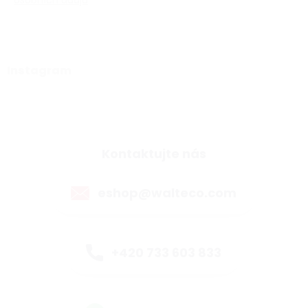
osobních údajů
Instagram
Kontaktujte nás
eshop@walteco.com
+420 733 603 833