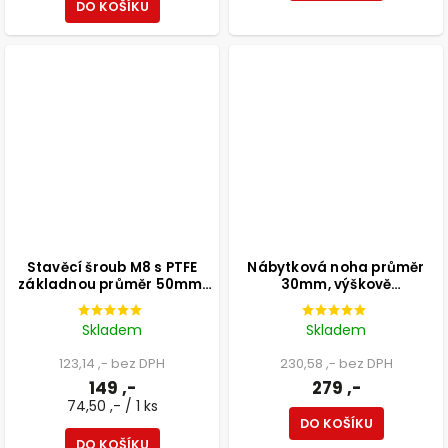
DO KOŠÍKU
Stavěcí šroub M8 s PTFE
Nábytková noha průměr
základnou průměr 50mm,
30mm, výškově
výška 25mm, světle šedý, 2
nastavitelná 300-500mm,
ks
bílá
Skladem
Skladem
123,14 ,- bez DPH
230,58 ,- bez DPH
149 ,-
279 ,-
74,50 ,- / 1 ks
DO KOŠÍKU
DO KOŠÍKU