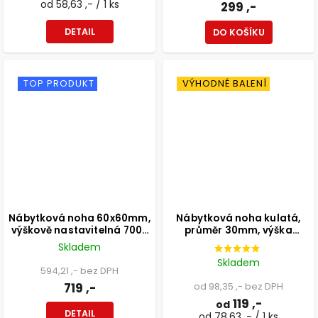
od 58,63 ,- / 1 ks
299 ,-
DETAIL
DO KOŠÍKU
TOP PRODUKT
VÝHODNÉ BALENÍ
Nábytková noha 60x60mm,
Nábytková noha kulatá,
výškově nastavitelná 700-
průměr 30mm, výška
1100mm, šedá
300mm, černá
Skladem
Skladem
594,21 ,- bez DPH
719 ,-
od 98,35 ,- bez DPH
119 ,-
od
DETAIL
od 78,63 ,- / 1 ks