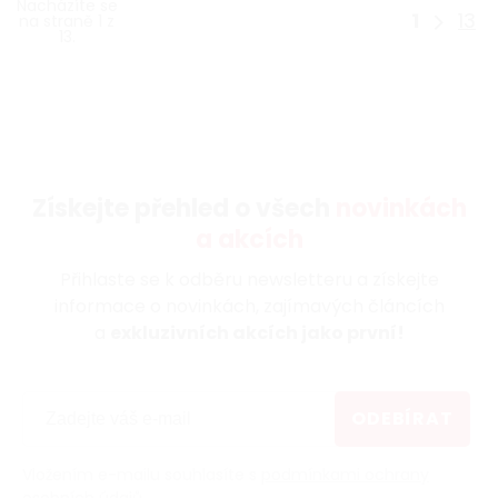
Nacházíte se
1
13
na straně 1 z
13.
Získejte přehled o všech
novinkách
a akcích
Přihlaste se k odběru newsletteru a získejte
informace o novinkách, zajímavých článcích
a
exkluzivních akcích jako první!
ODEBÍRAT
Vložením e-mailu souhlasíte s
podmínkami ochrany