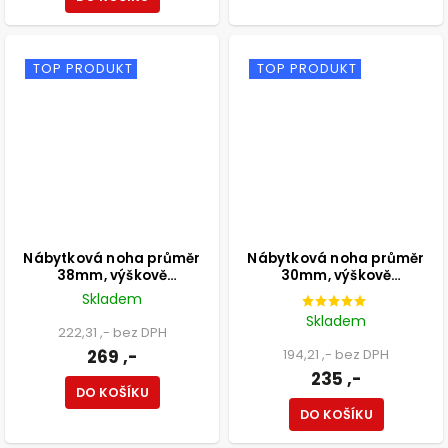
TOP PRODUKT
TOP PRODUKT
Nábytková noha průměr
Nábytková noha průměr
38mm, výškově
30mm, výškově
nastavitelná 100-115mm,
nastavitelná 210-350mm,
Skladem
250kg, matná černá
černá
Skladem
222,31 ,- bez DPH
269 ,-
194,21 ,- bez DPH
235 ,-
DO KOŠÍKU
DO KOŠÍKU