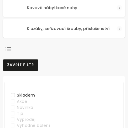
Kovové nábytkové nohy
Kluzáky, seřizovací šrouby, příslušenství
NEJPRODÁVANĚJŠÍ
ZAVŘÍT FILTR
NEJLEVNĚJŠÍ
NEJDRAŽŠÍ
ABECEDNĚ
Skladem
Akce
Novinka
Tip
Výprodej
Výhodné balení