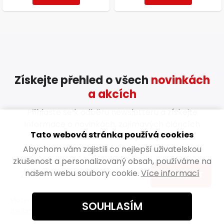
Získejte přehled o všech
novinkách
a akcích
Přihlaste se k odběru newsletteru a získejte
informace o novinkách, zajímavých článcích
Tato webová stránka používá cookies
a
exkluzivních akcích jako první!
Abychom vám zajistili co nejlepší uživatelskou
zkušenost a personalizovaný obsah, používáme na
našem webu soubory cookie.
Více informací
ODEBÍRAT
Vložením e-mailu souhlasíte s
podmínkami ochrany
SOUHLASÍM
osobních údajů