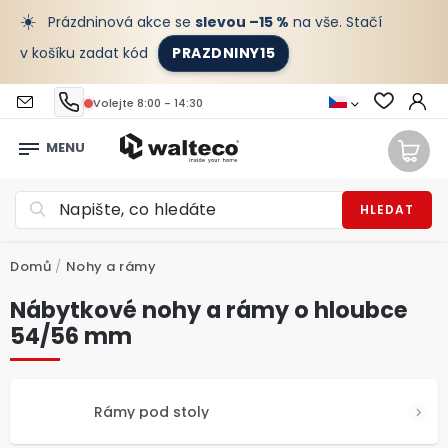
☀️
Prázdninová akce se
slevou –15 %
na vše. Stačí
v košíku zadat kód
PRAZDNINY15
Volejte 8:00 - 14:30
HLEDAT
Domů
/
Nohy a rámy
Nábytkové nohy a rámy o hloubce
54/56 mm
Rámy pod stoly