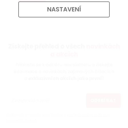
NASTAVENÍ
Získejte přehled o všech
novinkách
a akcích
Přihlaste se k odběru newsletteru a získejte
informace o novinkách, zajímavých článcích
a
exkluzivních akcích jako první!
ODEBÍRAT
Vložením e-mailu souhlasíte s
podmínkami ochrany
osobních údajů