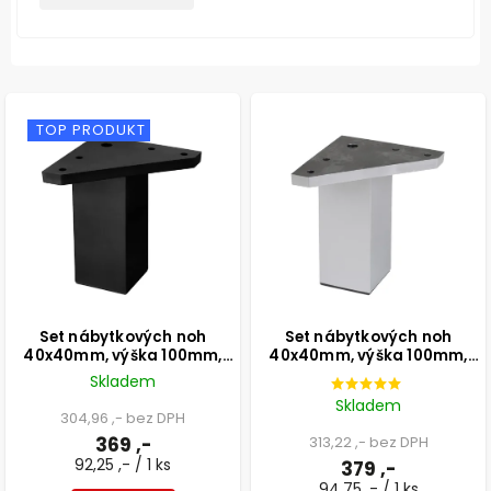
TOP PRODUKT
Set nábytkových noh
Set nábytkových noh
40x40mm, výška 100mm,
40x40mm, výška 100mm,
černé, 4ks
aluminium, 4ks
Skladem
Skladem
304,96 ,- bez DPH
369 ,-
313,22 ,- bez DPH
92,25 ,- / 1 ks
379 ,-
94,75 ,- / 1 ks