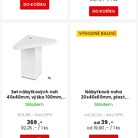
DO KOŠÍKU
DO KOŠÍKU
VÝHODNÉ BALENÍ
Set nábytkových noh
Nábytková noha
40x40mm, výška 100mm,
20x40x60mm, plast,
bílá, 4ks
stříbrná
Skladem
Skladem
304,96 ,- bez DPH
od 32,23 ,- bez DPH
369 ,-
39 ,-
od
92,25 ,- / 1 ks
od 19,90 ,- / 1 ks