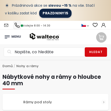
☀️
Prázdninová akce se
slevou –15 %
na vše. Stačí
v košíku zadat kód
PRAZDNINY15
Volejte 8:00 - 14:30
HLEDAT
Domů
/
Nohy a rámy
Nábytkové nohy a rámy o hloubce
40 mm
Rámy pod stoly