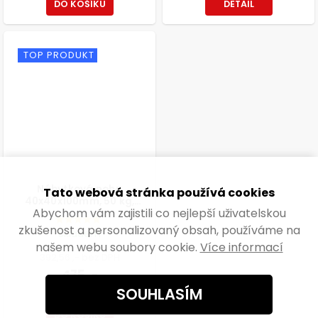
DO KOŠÍKU
DETAIL
TOP PRODUKT
Nábytková noha
Tato webová stránka používá cookies
40x40x100mm, 50 kg,
Abychom vám zajistili co nejlepší uživatelskou
aluminium optik, černá, 4 ks
zkušenost a personalizovaný obsah, používáme na
Skladem
našem webu soubory cookie.
Více informací
392,56 ,- bez DPH
475 ,-
118,75 ,- / 1 ks
SOUHLASÍM
DO KOŠÍKU