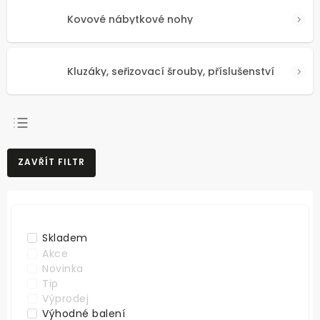
Kovové nábytkové nohy
Kluzáky, seřizovací šrouby, příslušenství
NEJPRODÁVANĚJŠÍ
ZAVŘÍT FILTR
NEJLEVNĚJŠÍ
NEJDRAŽŠÍ
ABECEDNĚ
Skladem
Akce
Novinka
Tip
Výprodej
Výhodné balení