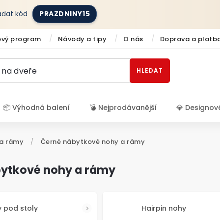
zadat kód
PRAZDNINY15
ový program
Návody a tipy
O nás
Doprava a platb
HLEDAT
📦 Výhodná balení
💣 Nejprodávanější
💎 Designov
Přihlášení
a rámy
/
Černé nábytkové nohy a rámy
ytkové nohy a rámy
 pod stoly
Hairpin nohy