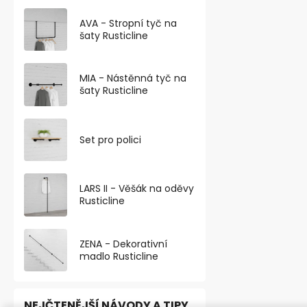
Výškově nasta
nábytková no
AVA - Stropní tyč na
o rozměru 60x
šaty Rusticline
MIA - Nástěnná tyč na
šaty Rusticline
Set pro polici
LARS II - Věšák na oděvy
Rusticline
ZENA - Dekorativní
madlo Rusticline
NEJČTENĚJŠÍ NÁVODY A TIPY