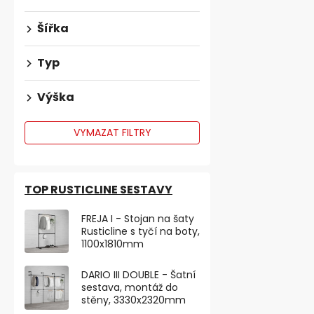
Šířka
Typ
Výška
VYMAZAT FILTRY
TOP RUSTICLINE SESTAVY
Nábytková 
FREJA I - Stojan na šaty
výškově nas
Rusticline s tyčí na boty,
černá
1100x1810mm
Skladem
DARIO III DOUBLE - Šatní
742,98 ,- bez 
sestava, montáž do
899 ,-
stěny, 3330x2320mm