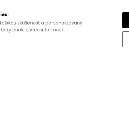
pro stoly 410x380mm,
Stavěcí šroub M8, průměr zá
30mm, výška 40mm, protáče
černý
ies
Skladem
vatelskou zkušenost a personalizovaný
DPH
od 65,29 ,- bez DPH
bory cookie.
Více informací
DO KOŠÍKU
79 ,-
od
DE
od 38,90 ,- / 1 ks
tně zpracovaný kovový
U v černém provedení o
Stavěcí šroub protáčecí o prů
 šířce 380 mm...
základny 30 mm a výšce 40 m
závitem M8 a plastovou patkou 
Kód:
50537SADA
Kó
K