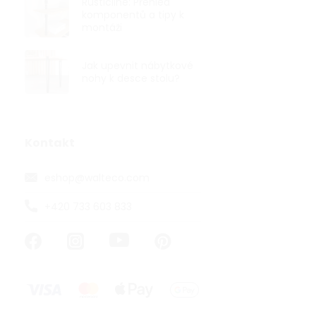
Rusticline: Přehled
komponentů a tipy k
montáži
Jak upevnit nábytkové
nohy k desce stolu?
Sada 4 ks Ha
3ramenná, če
vrutů
Skladem
Kontakt
974,38 ,- bez 
eshop
@
walteco.com
1 179 ,-
294,75 ,- / 1 k
+420 733 603 833
Výhodná sada
nohou o výšc
konferenční sto
TIP NA DÁRE