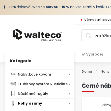
☀️
Prázdninová akce se
slevou –15 %
na vše. Stačí v košíku 
Věrnostní slev
🌸 Výprodej
Kategorie
CZK /
Domů
/
Nohy 
Nábytkové kování
Trubkový systém Rusticline
Černé náb
Nástěnné regály
Nohy a rámy
Rámy