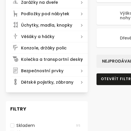
Zarážky na dveře
Výšk
Podložky pod nábytek
nohy
Úchytky, madla, knopky
Věšáky a háčky
Dřev
Konzole, držáky polic
Kolečka a transportní desky
NEJPRODÁVAN
Bezpečnostní prvky
OTEVŘÍT FILTR
Dětské pojistky, zábrany
FILTRY
Skladem
95