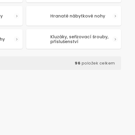
hy
Hranaté nábytkové nohy
Kluzáky, seřizovací šrouby,
hy
příslušenství
96
položek celkem
d:
50639
Kód:
50341