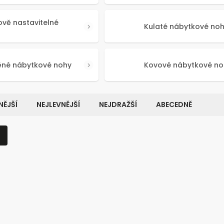
ově nastavitelné
Kulaté nábytkové no
ěné nábytkové nohy
Kovové nábytkové no
ĚJŠÍ
NEJLEVNĚJŠÍ
NEJDRAŽŠÍ
ABECEDNĚ
Kód:
50641
Kó
NOVINKA