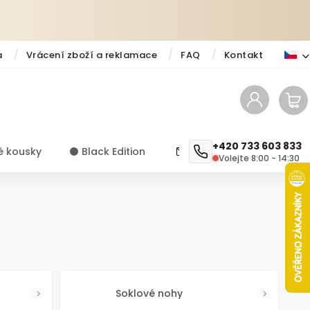
a
Vrácení zboží a reklamace
FAQ
Kontakt
+420 733 603 833
é kousky
⚫️ Black Edition
✨ Novinky
Návody a ti
Volejte 8:00 - 14:30
Soklové nohy