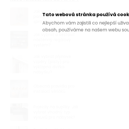
Kovový rám 
tvar U, černý
Jak vyměnit nábytkové
Tato webová stránka používá cook
Skladem
panty (závěsy) a vybrat
správný typ?
Abychom vám zajistili co nejlepší uži
983,47 ,- bez 
obsah, používáme na našem webu sou
1 190 ,-
Jak vybrat a sestavit
nástěnný regálový
systém?
Bytelný kvali
rám ve tvaru 
výšce 410 mm,
Jak vybrat plynové
vzpěry (písty) pro
výklopná dvířka
nábytku?
Obecná pravidla pro
TIP NA DÁRE
instalaci věšáků
Pojezdy na šuplíky: Jak
vybrat vhodný typ
výsuvů pro nábytek?