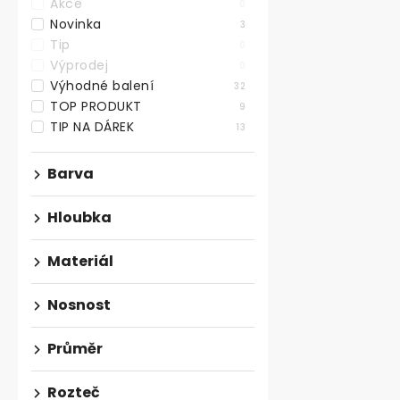
Akce
0
Novinka
3
Tip
0
Výprodej
0
Výhodné balení
32
TOP PRODUKT
9
TIP NA DÁREK
13
Kovový rám 
Barva
tvar X, černý
Skladem
Hloubka
1 644,63 ,- bez
Materiál
1 990 ,-
Bytelný kvali
Nosnost
rám ve tvaru 
výšce 710 mm,
Průměr
Rozteč