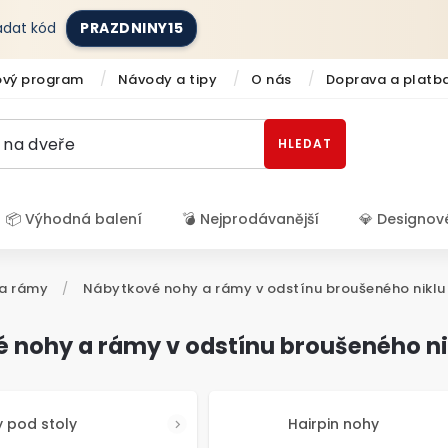
zadat kód
PRAZDNINY15
ový program
Návody a tipy
O nás
Doprava a platb
HLEDAT
📦 Výhodná balení
💣 Nejprodávanější
💎 Designov
Přihlášení
a rámy
/
Nábytkové nohy a rámy v odstínu broušeného niklu
 nohy a rámy v odstínu broušeného ni
 pod stoly
Hairpin nohy