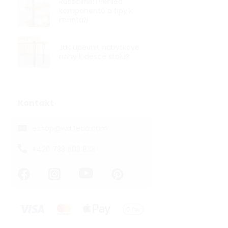
Rusticline: Přehled
komponentů a tipy k
montáži
Jak upevnit nábytkové
Nábytková n
nohy k desce stolu?
25x25x800mm
Skladem
222,31 ,- bez D
Kontakt
269 ,-
eshop
@
walteco.com
Hranatá kovo
provedení brou
+420 733 603 833
25x25 mm s vý