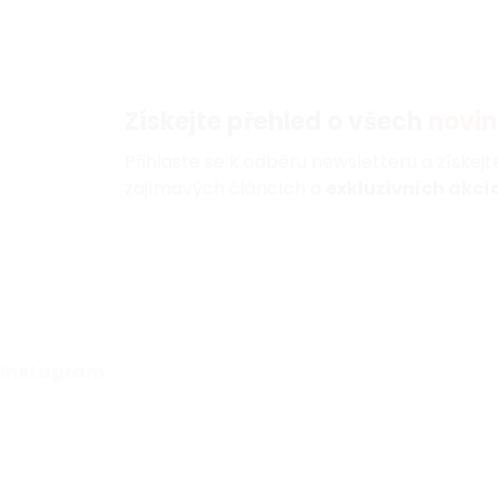
Získejte přehled o všech
novin
Přihlaste se k odběru newsletteru a získej
zajímavých článcích a
exkluzivních akcíc
Instagram