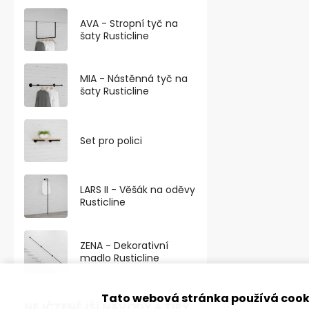
Elegantní výš
AVA - Stropní tyč na
nábytková no
šaty Rusticline
broušený nikl
část...
MIA - Nástěnná tyč na
šaty Rusticline
Set pro polici
LARS II - Věšák na oděvy
Rusticline
ZENA - Dekorativní
madlo Rusticline
Tato webová stránka používá cook
Nábytková n
NEJČTENĚJŠÍ NÁVODY A TIPY