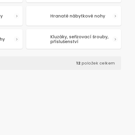
hy
Hranaté nábytkové nohy
Kluzáky, seřizovací šrouby,
hy
příslušenství
12
položek celkem
d:
50404
Kód:
50410
TOP PRODUKT