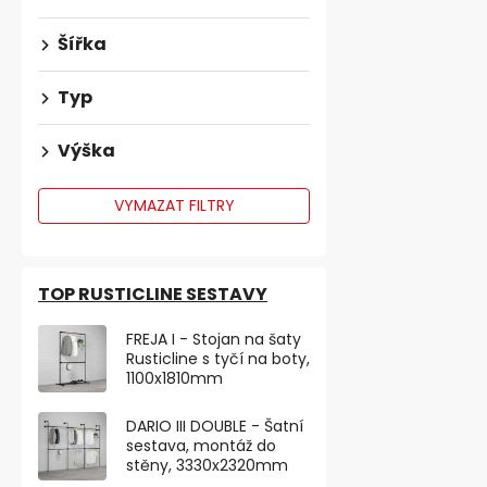
TIP
Šířka
Typ
Výška
VYMAZAT FILTRY
TOP RUSTICLINE SESTAVY
Nábytková n
FREJA I - Stojan na šaty
výškově nas
Rusticline s tyčí na boty,
250kg, brouš
1100x1810mm
Skladem
DARIO III DOUBLE - Šatní
255,37 ,- bez 
sestava, montáž do
309 ,-
stěny, 3330x2320mm