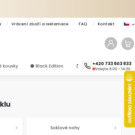
a
Vrácení zboží a reklamace
FAQ
Kontakt
+420 733 603 833
é kousky
⚫️ Black Edition
✨ Novinky
Návody a ti
Volejte 8:00 - 14:30
klu
Soklové nohy