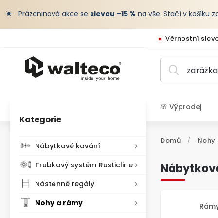
☀️
Prázdninová akce se
slevou –15 %
na vše. Stačí v košíku 
Věrnostní slev
🌸 Výprodej
Kategorie
CZK /
Domů
/
Nohy 
Nábytkové kování
Trubkový systém Rusticline
Nábytkové
Nástěnné regály
Nohy a rámy
Rámy