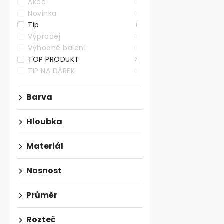
Akce
0
Novinka
0
Tip
1
Výprodej
0
Výhodné balení
0
TOP PRODUKT
2
TIP NA DÁREK
0
Nábytková n
Barva
výškově nas
250kg, b
Skladem
Hloubka
263,64 ,- bez 
Materiál
319 ,-
Elegantní výš
Nosnost
nábytková no
broušený nikl
Průměr
část...
Rozteč