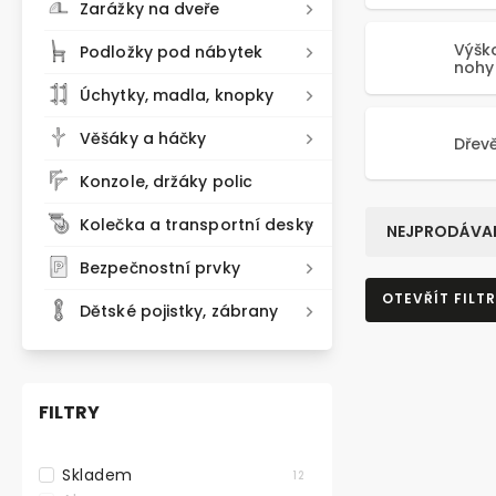
Zarážky na dveře
Výšk
Podložky pod nábytek
nohy
Úchytky, madla, knopky
Věšáky a háčky
Dřev
Konzole, držáky polic
Kolečka a transportní desky
NEJPRODÁVAN
Bezpečnostní prvky
OTEVŘÍT FILTR
Dětské pojistky, zábrany
FILTRY
Skladem
12