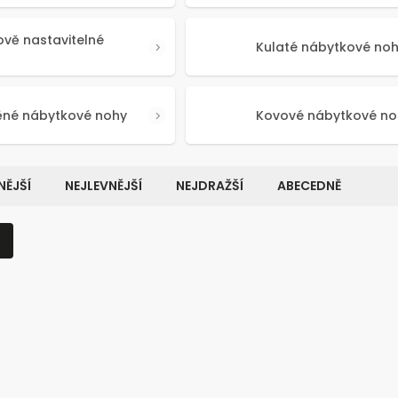
ově nastavitelné
Kulaté nábytkové no
ěné nábytkové nohy
Kovové nábytkové no
ĚJŠÍ
NEJLEVNĚJŠÍ
NEJDRAŽŠÍ
ABECEDNĚ
Kód:
50517
Kó