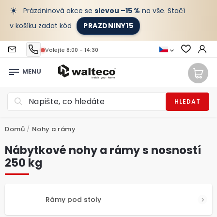
☀️
Prázdninová akce se
slevou –15 %
na vše. Stačí
v košíku zadat kód
PRAZDNINY15
Volejte 8:00 - 14:30
HLEDAT
Domů
/
Nohy a rámy
Nábytkové nohy a rámy s nosností
250 kg
Rámy pod stoly