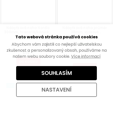
Nábytková noha Nordic
Nábytková noha průměr
300mm, hranatá/kónická,
38mm, výškově
Tato webová stránka používá cookies
buk lakovaný
nastavitelná 100-115mm,
Skladem
250kg, broušený nikl
Skladem
Abychom vám zajistili co nejlepší uživatelskou
511,57 ,- bez DPH
zkušenost a personalizovaný obsah, používáme na
619 ,-
230,58 ,- bez DPH
našem webu soubory cookie.
Více informací
279 ,-
DO KOŠÍKU
DO KOŠÍKU
SOUHLASÍM
TIP
VÝHODNÉ BALENÍ
NASTAVENÍ