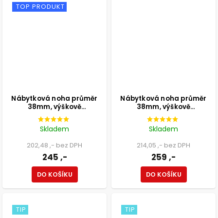
TOP PRODUKT
Nábytková noha průměr
Nábytková noha průměr
38mm, výškově
38mm, výškově
nastavitelná 100-115mm,
nastavitelná 120-135mm,
250kg, broušený hliník
250kg, broušený hliník
Skladem
Skladem
202,48 ,- bez DPH
214,05 ,- bez DPH
245 ,-
259 ,-
DO KOŠÍKU
DO KOŠÍKU
TIP
TIP