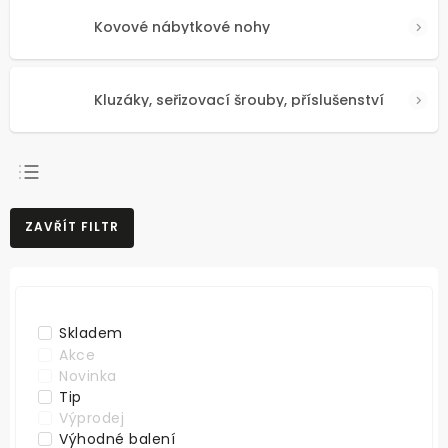
Kovové nábytkové nohy
Kluzáky, seřizovací šrouby, příslušenství
NEJPRODÁVANĚJŠÍ
ZAVŘÍT FILTR
NEJLEVNĚJŠÍ
NEJDRAŽŠÍ
ABECEDNĚ
Skladem
Akce
Novinka
Tip
Výprodej
Výhodné balení