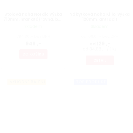
Stolová noha Nordic výška
Nábytková noha Killo, výška
710mm, hranatá/rovná, buk
120mm, antracit
lakovaný
Skladem
Skladem
784,30 ,- bez DPH
od 106,61 ,- bez DPH
949 ,-
129 ,-
od
od 84,88 ,- / 1 ks
DO KOŠÍKU
DETAIL
VÝHODNÉ BALENÍ
TOP PRODUKT