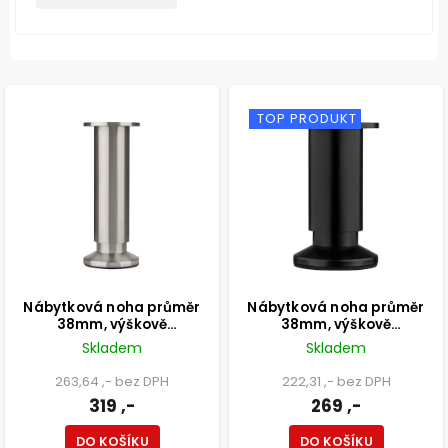
TOP PRODUKT
Nábytková noha průměr
Nábytková noha průměr
38mm, výškově
38mm, výškově
nastavitelná 150-165mm,
nastavitelná 100-115mm,
Skladem
Skladem
250kg, broušený nikl
250kg, matná černá
263,64 ,- bez DPH
222,31 ,- bez DPH
319 ,-
269 ,-
DO KOŠÍKU
DO KOŠÍKU