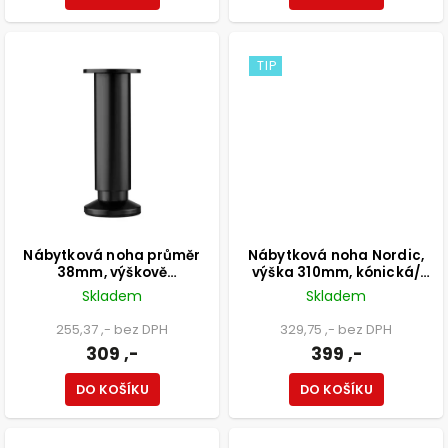
TIP
Nábytková noha průměr
Nábytková noha Nordic,
38mm, výškově
výška 310mm, kónická/
nastavitelná 150-165mm,
šikmá, buk lakovaný
Skladem
Skladem
250kg, matná černá
255,37 ,- bez DPH
329,75 ,- bez DPH
309 ,-
399 ,-
DO KOŠÍKU
DO KOŠÍKU