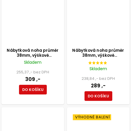
Nábytková noha průměr
Nábytková noha průměr
38mm, výškově
38mm, výškově
nastavitelná 120-135mm,
nastavitelná 120-135mm,
Skladem
250kg, broušený nikl
250kg, matná černá
Skladem
255,37 ,- bez DPH
309 ,-
238,84 ,- bez DPH
289 ,-
DO KOŠÍKU
DO KOŠÍKU
VÝHODNÉ BALENÍ