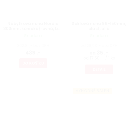
Nábytková noha Nordic
Soklová noha 96-150mm,
300mm, kónická/rovná, buk
plast, bílá
lakovaný
Skladem
Skladem
362,81 ,- bez DPH
od 28,93 ,- bez DPH
439 ,-
35 ,-
od
od 17,50 ,- / 1 ks
DO KOŠÍKU
DETAIL
VÝHODNÉ BALENÍ