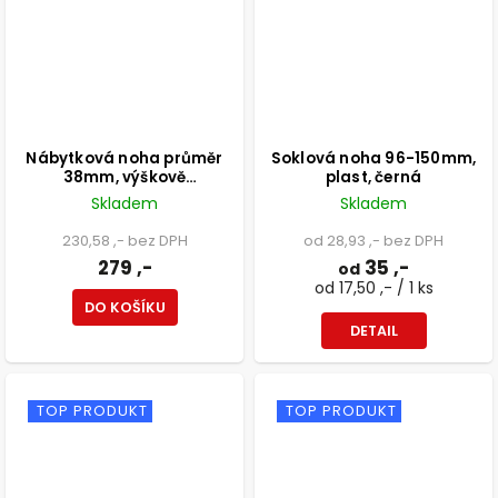
Nábytková noha průměr
Soklová noha 96-150mm,
38mm, výškově
plast, černá
nastavitelná 150-165mm,
Skladem
Skladem
250kg, broušený hliník
230,58 ,- bez DPH
od 28,93 ,- bez DPH
279 ,-
35 ,-
od
od 17,50 ,- / 1 ks
DO KOŠÍKU
DETAIL
TOP PRODUKT
TOP PRODUKT