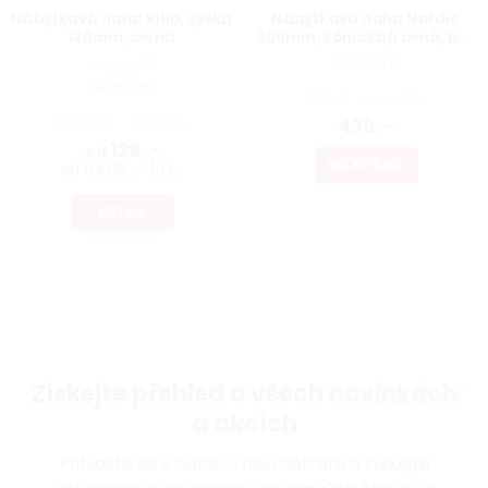
Nábytková noha Killo, výška
Nábytková noha Nordic
120mm, černá
300mm, kónická/rovná, buk
lakovaný bílý
Skladem
Skladem
362,81 ,- bez DPH
od 106,61 ,- bez DPH
439 ,-
129 ,-
od
DO KOŠÍKU
od 84,88 ,- / 1 ks
DETAIL
Získejte přehled o všech
novinkách
a akcích
Přihlaste se k odběru newsletteru a získejte