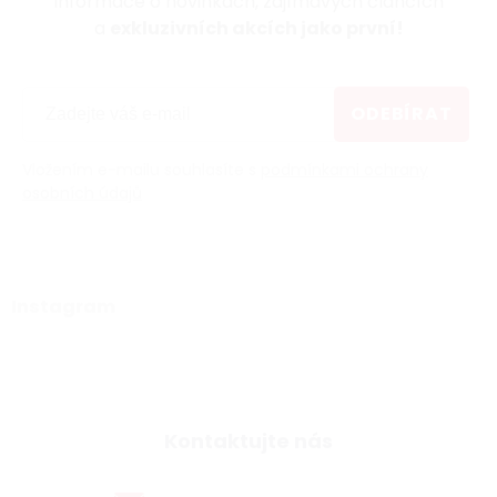
informace o novinkách, zajímavých článcích
a
exkluzivních akcích jako první!
ODEBÍRAT
Vložením e-mailu souhlasíte s
podmínkami ochrany
osobních údajů
Instagram
Kontaktujte nás