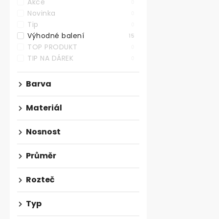
Akce
0
Novinka
0
Tip
0
Výhodné balení
15
TOP PRODUKT
0
TIP NA DÁREK
0
Barva
Designové n
průměr 40mm
brzda, nosno
Materiál
Nosnost
98,35 ,- bez D
119 ,-
Průměr
Otočné desig
kolečko s br
Rozteč
dynamickou no
Typ