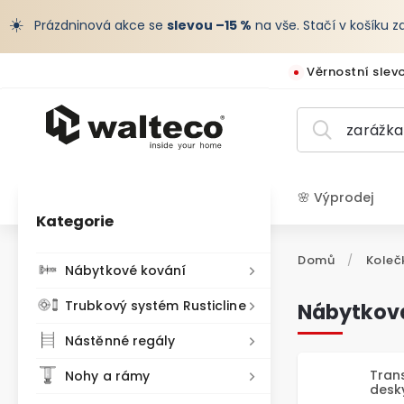
☀️
Prázdninová akce se
slevou –15 %
na vše. Stačí v košíku 
Věrnostní slev
🌸 Výprodej
Kategorie
CZK /
Domů
/
Koleč
Nábytkové kování
Trubkový systém Rusticline
Nábytková
Nástěnné regály
Trans
Nohy a rámy
desk