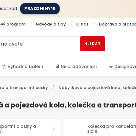
zadat kód
PRAZDNINY15
ový program
Návody a tipy
O nás
Doprava a platb
HLEDAT
📦 Výhodná balení
💣 Nejprodávanější
💎 Designov
Přihlášení
ka a transportní desky
/
Nábytková a pojezdová kola, koleč
 a pojezdová kola, kolečka a transpo
portní plošiny a
Kolečka pro kancelář
y
židle