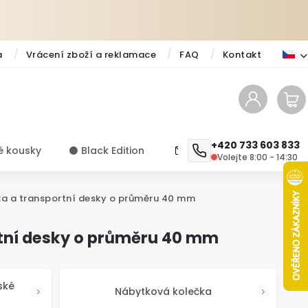
a
Vrácení zboží a reklamace
FAQ
Kontakt
+420 733 603 833
é kousky
⚫️ Black Edition
✨ Novinky
Návody a ti
Volejte 8:00 - 14:30
ka a transportní desky o průměru 40 mm
rtní desky o průměru 40 mm
ské
Nábytková kolečka