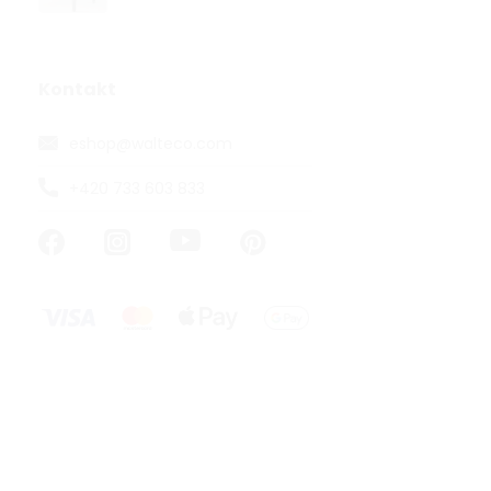
Kontakt
eshop
@
walteco.com
+420 733 603 833
Přístrojové 
podlahy, pr
35kg
Skladem
od 81,82 ,- bez
99 ,-
od
od 65 ,- / 1 ks
Přístrojové k
určené pro m
až 35 kg. S vý