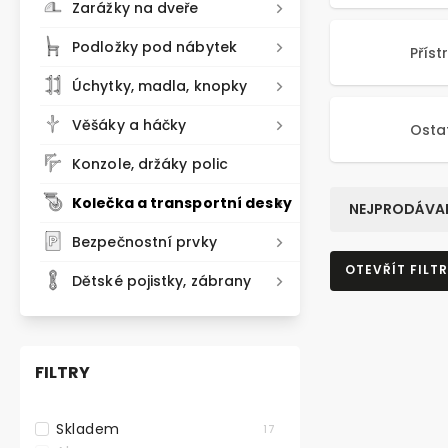
Zarážky na dveře
Podložky pod nábytek
Příst
Úchytky, madla, knopky
Věšáky a háčky
Ostat
Konzole, držáky polic
Kolečka a transportní desky
NEJPRODÁVAN
Bezpečnostní prvky
OTEVŘÍT FILTR
Dětské pojistky, zábrany
FILTRY
Skladem
17