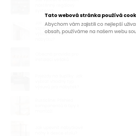
nástěnný regálový
Přístrojové 
systém?
úchytem, pr
Tato webová stránka používá cook
průměr 40 m
Jak vybrat plynové
Skladem
Abychom vám zajistili co nejlepší uži
vzpěry (písty) pro
obsah, používáme na našem webu sou
výklopná dvířka
od 65,29 ,- be
nábytku?
79 ,-
od
od 38,90 ,- / 1
Obecná pravidla pro
instalaci věšáků
Přístrojové k
s bočním úch
podlahy. Nosno
Pojezdy na šuplíky: Jak
vybrat vhodný typ
výsuvů pro nábytek?
VÝHODNÉ BA
Rusticline: Přehled
komponentů a tipy k
montáži
Jak upevnit nábytkové
nohy k desce stolu?