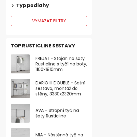
Typ podlahy
VYMAZAT FILTRY
TOP RUSTICLINE SESTAVY
FREJA I - Stojan na šaty
Rusticline s tyčí na boty,
1100x1810mm
DARIO III DOUBLE - Šatní
sestava, montáž do
stěny, 3330x2320mm
Designové n
průměr 40mm
AVA - Stropní tyč na
nosnost 40 
šaty Rusticline
90,08 ,- bez D
109 ,-
MIA - Nástěnná tyč na