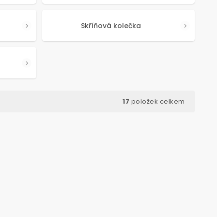
Skříňová kolečka
17
položek celkem
1505600
Kód:
2855
VÝHODNÉ BALENÍ