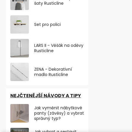
šaty Rusticline
Otočné desig
o průměru 40
nosností do 40
Set pro polici
LARS II - Věšák na oděvy
Rusticline
VÝHODNÉ BA
ZENA - Dekorativní
madlo Rusticline
NEJČTENĚJŠÍ NÁVODY A TIPY
Jak vyměnit nábytkové
panty (závěsy) a vybrat
správný typ?
Jak vybrat a sestavit