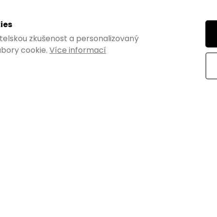
kolečko s bočním
Nábytkové kolečko pro měk
o měkké podlahy,
podlahy, průměr 40 mm, s
ies
m, nosnost 35 kg
pouzdrem
Skladem
vatelskou zkušenost a personalizovaný
bory cookie.
Více informací
z DPH
od 106,61 ,- bez DPH
129 ,-
od
DETAIL
DE
 ks
od 85 ,- / 1 ks
olečko o průměru 40 mm
Nábytkové kolečko o průměru
ytem. Určené pro měkké
určené pro měkké podlahy. No
st až 35 kg....
až 50 kg. Opatřené pouzdrem...
Kód:
906499000
Kó
LENÍ
VÝHODNÉ BALENÍ