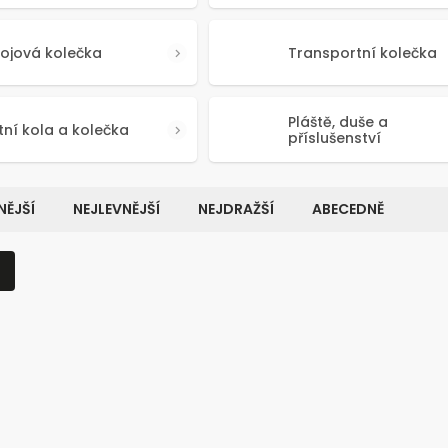
rojová kolečka
Transportní kolečka
Pláště, duše a
ní kola a kolečka
příslušenství
ĚJŠÍ
NEJLEVNĚJŠÍ
NEJDRAŽŠÍ
ABECEDNĚ
Kód:
2839
Kód:
91
VÝHODNÉ BALENÍ