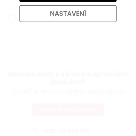
NASTAVENÍ
14 DNÍ NA VRÁCENÍ
Možnost vrácení nebo výměny
Nevíte si rady s výběrem správného
produktu?
Obraťte se na našeho specialistu.
PORADIT SE NA LIVE CHATU
+420 733 603 833