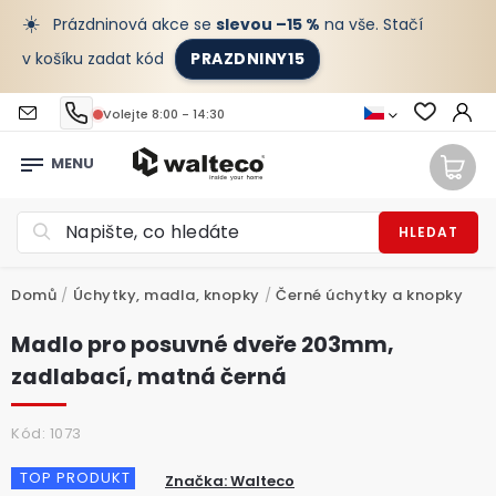
☀️
Prázdninová akce se
slevou –15 %
na vše. Stačí
v košíku zadat kód
PRAZDNINY15
Volejte 8:00 - 14:30
HLEDAT
Domů
/
Úchytky, madla, knopky
/
Černé úchytky a knopky
Madlo pro posuvné dveře 203mm,
zadlabací, matná černá
Kód:
1073
TOP PRODUKT
Značka:
Walteco