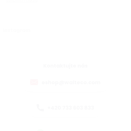
osobních údajů
Instagram
Kontaktujte nás
eshop@walteco.com
+420 733 603 833