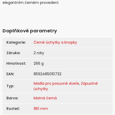
elegantním černém provedení.
Doplňkové parametry
Kategorie
:
Černé úchytky a knopky
Záruka
:
2 roky
Hmotnost
:
266 g
EAN
:
8592485010732
Madla pro posuvné dveře
,
Zápustné
Typ
:
úchytky
Barva
:
Matná černá
Rozteč
:
180 mm