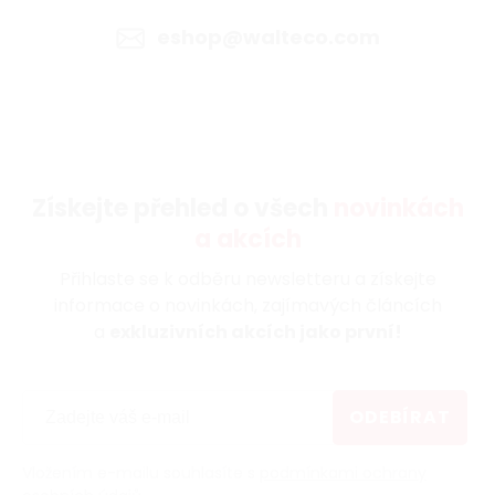
eshop@walteco.com
Získejte přehled o všech
novinkách
a akcích
Přihlaste se k odběru newsletteru a získejte
informace o novinkách, zajímavých článcích
a
exkluzivních akcích jako první!
ODEBÍRAT
Vložením e-mailu souhlasíte s
podmínkami ochrany