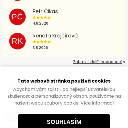
Petr Čikas
PČ
4.8.2026
Renáta Krejčířová
RK
3.8.2026
Zobrazit další hodnocení
Tato webová stránka používá cookies
DOPRAVA ZDARMA
Abychom vám zajistili co nejlepší uživatelskou
Při objednávce nad 3 000 Kč / 120 €
zkušenost a personalizovaný obsah, používáme na
našem webu soubory cookie.
Více informací
PORADÍME S VÝBĚREM
Jsme pro vás
online
Po – Pá
SOUHLASÍM