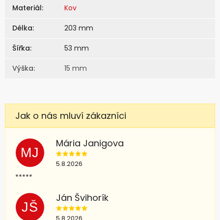
Materiál
:
Kov
Délka
:
203 mm
Šířka
:
53 mm
Výška
:
15 mm
Mária Janigova
MJ
5.8.2026
*****
Ján Švihorík
JŠ
5.8.2026