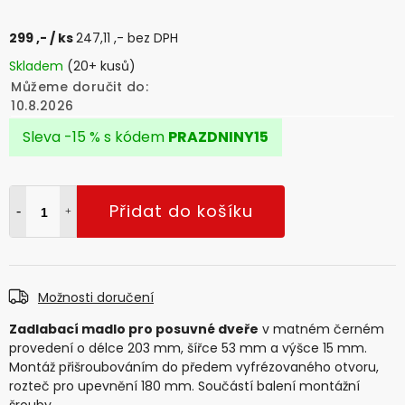
299 ,-
/ ks
247,11 ,- bez DPH
Skladem
(20+ kusů)
Můžeme doručit do:
10.8.2026
Sleva -15 % s kódem
PRAZDNINY15
Přidat do košíku
Možnosti doručení
Zadlabací madlo pro posuvné dveře
v matném černém
provedení o délce 203 mm, šířce 53 mm a výšce 15 mm.
Montáž přišroubováním do předem vyfrézovaného otvoru,
rozteč pro upevnění 180 mm. Součástí balení montážní
šrouby.