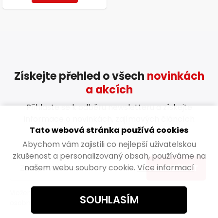
Získejte přehled o všech
novinkách
a akcích
Přihlaste se k odběru newsletteru a získejte
informace o novinkách, zajímavých článcích
Tato webová stránka používá cookies
a
exkluzivních akcích jako první!
Abychom vám zajistili co nejlepší uživatelskou
zkušenost a personalizovaný obsah, používáme na
našem webu soubory cookie.
Více informací
ODEBÍRAT
Vložením e-mailu souhlasíte s
podmínkami ochrany
SOUHLASÍM
osobních údajů