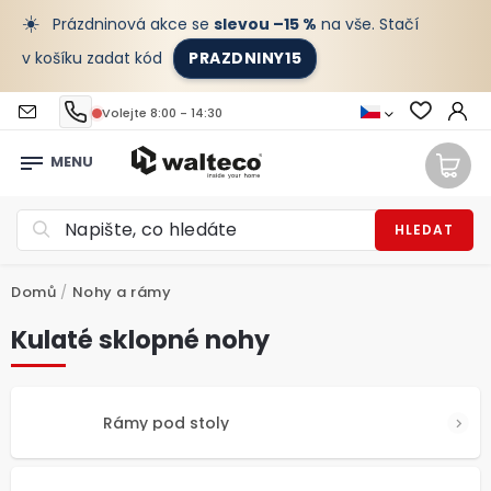
☀️
Prázdninová akce se
slevou –15 %
na vše. Stačí
v košíku zadat kód
PRAZDNINY15
Volejte 8:00 - 14:30
HLEDAT
Domů
/
Nohy a rámy
Kulaté sklopné nohy
Rámy pod stoly