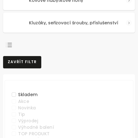
Kovové nábytkové nohy
Kluzáky, seřizovací šrouby, příslušenství
NEJPRODÁVANĚJŠÍ
ZAVŘÍT FILTR
NEJLEVNĚJŠÍ
NEJDRAŽŠÍ
ABECEDNĚ
Skladem
Akce
Novinka
Tip
Výprodej
Výhodné balení
TOP PRODUKT