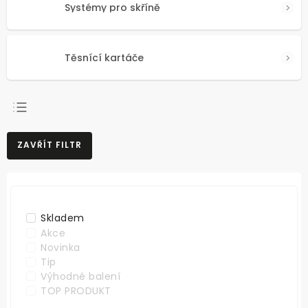
Systémy pro skříně
Těsnící kartáče
NEJPRODÁVANĚJŠÍ
ZAVŘÍT FILTR
NEJLEVNĚJŠÍ
NEJDRAŽŠÍ
ABECEDNĚ
Skladem
Akce
Novinka
Tip
Výhodné balení
TOP PRODUKT