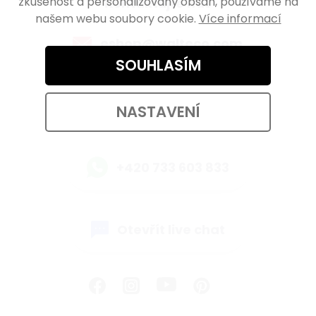
zkušenost a personalizovaný obsah, používáme na
Kontaktujte nás
našem webu soubory cookie.
Více informací
eshop@walteco.com
SOUHLASÍM
+420 733 603 833
NASTAVENÍ
+420 733 603 833
Otevřít live chat