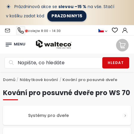
☀️
Prázdninová akce se
slevou –15 %
na vše. Stačí
v košíku zadat kód
PRAZDNINY15
Volejte 8:00 - 14:30
HLEDAT
Domů
/
Nábytkové kování
/
Kování pro posuvné dveře
Kování pro posuvné dveře pro WS 70
Systémy pro dveře