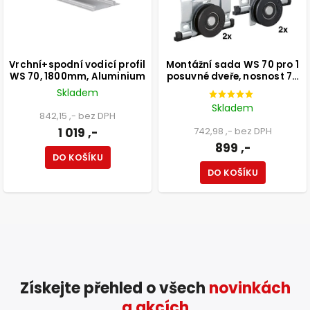
Vrchní+spodní vodicí profil
Montážní sada WS 70 pro 1
WS 70, 1800mm, Aluminium
posuvné dveře, nosnost 70
kg
Skladem
Skladem
842,15 ,- bez DPH
1 019 ,-
742,98 ,- bez DPH
899 ,-
DO KOŠÍKU
DO KOŠÍKU
Získejte přehled o všech
novinkách
a akcích