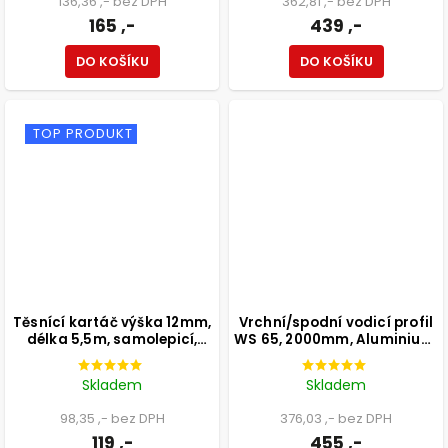
136,36 ,- bez DPH
362,81 ,- bez DPH
165 ,-
439 ,-
DO KOŠÍKU
DO KOŠÍKU
TOP PRODUKT
Těsnící kartáč výška 12mm,
Vrchní/spodní vodicí profil
délka 5,5m, samolepicí,
WS 65, 2000mm, Aluminium,
béžový
2 ks
Skladem
Skladem
98,35 ,- bez DPH
376,03 ,- bez DPH
119 ,-
455 ,-