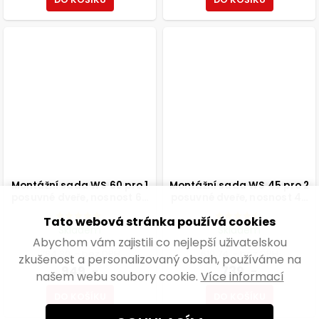
Montážní sada WS 60 pro 1
Montážní sada WS 45 pro 2
posuvné dveře, nosnost 60
posuvné dveře, nosnost 45
kg
kg
Tato webová stránka používá cookies
Skladem
Skladem
Abychom vám zajistili co nejlepší uživatelskou
784,30 ,- bez DPH
610,74 ,- bez DPH
zkušenost a personalizovaný obsah, používáme na
949 ,-
739 ,-
našem webu soubory cookie.
Více informací
DO KOŠÍKU
DO KOŠÍKU