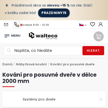
☀️
Prázdninová akce se
slevou –15 %
na vše. Stačí
v košíku zadat kód
PRAZDNINY15
Volejte 8:00 - 14:30
HLEDAT
Domů
/
Nábytkové kování
/
Kování pro posuvné dveře
Kování pro posuvné dveře v délce
2000 mm
Systémy pro dveře