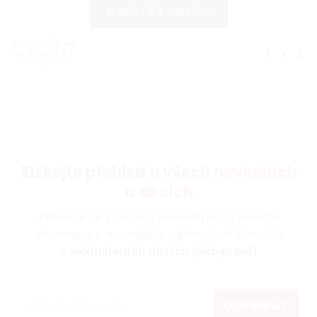
Načíst 24 dalších
Nacházíte se
1
3
na straně 1 z
3.
Získejte přehled o všech
novinkách
a akcích
Přihlaste se k odběru newsletteru a získejte
informace o novinkách, zajímavých článcích
a
exkluzivních akcích jako první!
ODEBÍRAT