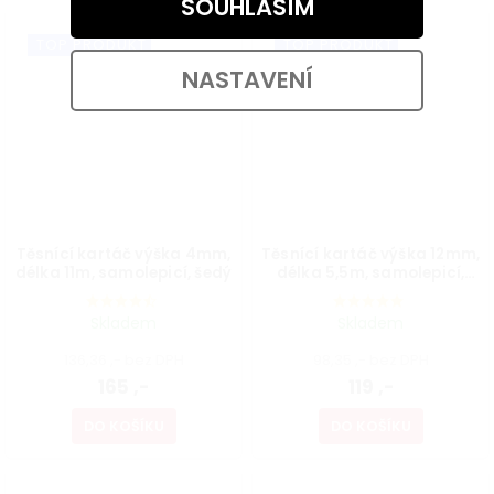
SOUHLASÍM
TOP PRODUKT
TOP PRODUKT
NASTAVENÍ
Těsnící kartáč výška 4mm,
Těsnící kartáč výška 12mm,
délka 11m, samolepicí, šedý
délka 5,5m, samolepicí,
šedý
Skladem
Skladem
136,36 ,- bez DPH
98,35 ,- bez DPH
165 ,-
119 ,-
DO KOŠÍKU
DO KOŠÍKU