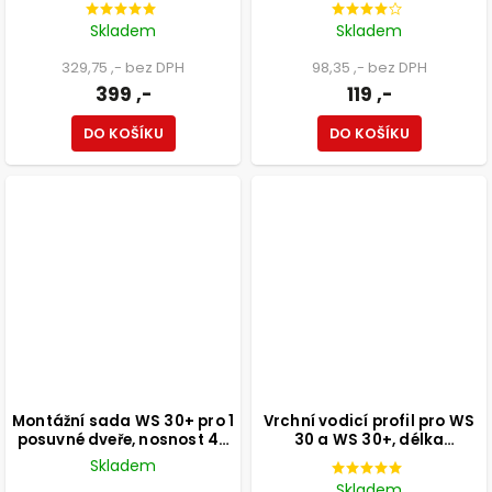
Skladem
Skladem
329,75 ,- bez DPH
98,35 ,- bez DPH
399 ,-
119 ,-
DO KOŠÍKU
DO KOŠÍKU
Montážní sada WS 30+ pro 1
Vrchní vodicí profil pro WS
posuvné dveře, nosnost 45
30 a WS 30+, délka
kg
2000mm, Aluminium
Skladem
Skladem