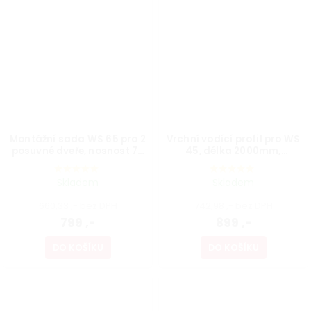
Montážní sada WS 65 pro 2
Vrchní vodící profil pro WS
posuvné dveře, nosnost 70
45, délka 2000mm,
kg
Aluminium
Skladem
Skladem
660,33 ,- bez DPH
742,98 ,- bez DPH
799 ,-
899 ,-
DO KOŠÍKU
DO KOŠÍKU