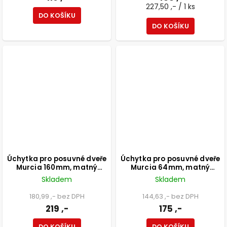
227,50 ,- / 1 ks
DO KOŠÍKU
DO KOŠÍKU
Úchytka pro posuvné dveře
Úchytka pro posuvné dveře
Murcia 160mm, matný
Murcia 64mm, matný
chrom+bílá
chrom+bílá
Skladem
Skladem
180,99 ,- bez DPH
144,63 ,- bez DPH
219 ,-
175 ,-
DO KOŠÍKU
DO KOŠÍKU