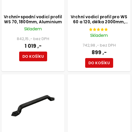
Vrchní+spodní vodicí profil
Vrchní vodicí profil pro WS
WS 70, 1800mm, Aluminium
60 a 120, délka 2000mm,
Aluminium
Skladem
Skladem
842,15 ,- bez DPH
1 019 ,-
742,98 ,- bez DPH
899 ,-
DO KOŠÍKU
DO KOŠÍKU