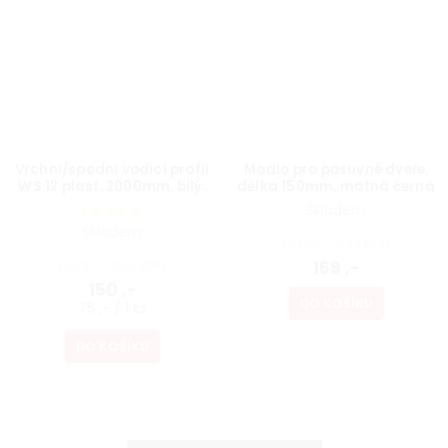
Vrchní/spodní vodicí profil
Madlo pro posuvné dveře,
WS 12 plast, 2000mm, bílý,
délka 150mm, matná černá
2ks
Skladem
Skladem
139,67 ,- bez DPH
123,97 ,- bez DPH
169 ,-
150 ,-
DO KOŠÍKU
75 ,- / 1 ks
DO KOŠÍKU