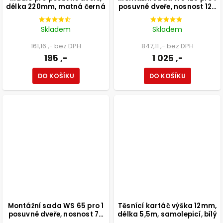
délka 220mm, matná černá
posuvné dveře, nosnost 120
kg
Skladem
Skladem
161,16 ,- bez DPH
847,11 ,- bez DPH
195 ,-
1 025 ,-
DO KOŠÍKU
DO KOŠÍKU
Montážní sada WS 65 pro 1
Těsnící kartáč výška 12mm,
posuvné dveře, nosnost 70
délka 5,5m, samolepicí, bílý
kg