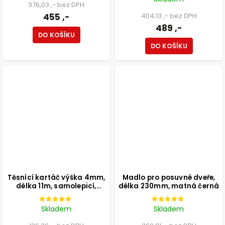
376,03 ,- bez DPH
455 ,-
404,13 ,- bez DPH
489 ,-
DO KOŠÍKU
DO KOŠÍKU
Těsnící kartáč výška 4mm,
Madlo pro posuvné dveře,
délka 11m, samolepicí,
délka 230mm, matná černá
béžový
Skladem
Skladem