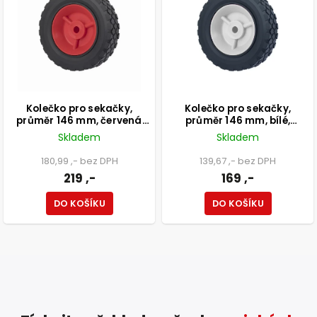
Kolečko pro sekačky,
Kolečko pro sekačky,
průměr 146 mm, červená
průměr 146 mm, bílé,
nosnost 35 kg
nosnost 35 kg
Skladem
Skladem
180,99 ,- bez DPH
139,67 ,- bez DPH
219 ,-
169 ,-
DO KOŠÍKU
DO KOŠÍKU