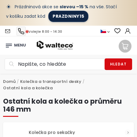
☀️
Prázdninová akce se
slevou –15 %
na vše. Stačí
v košíku zadat kód
PRAZDNINY15
Volejte 8:00 - 14:30
HLEDAT
Domů
/
Kolečka a transportní desky
/
Ostatní kola a kolečka
Ostatní kola a kolečka o průměru
146 mm
Kolečka pro sekačky