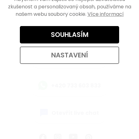
zkušenost a personalizovaný obsah, používáme na
Kontaktujte nás
našem webu soubory cookie.
Více informací
eshop@walteco.com
SOUHLASÍM
NASTAVENÍ
+420 733 603 833
+420 733 603 833
Otevřít live chat