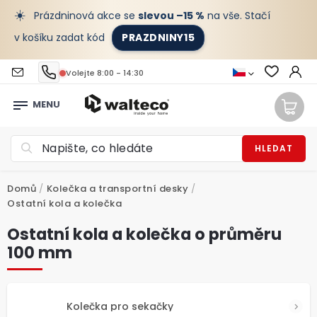
☀️
Prázdninová akce se
slevou –15 %
na vše. Stačí
v košíku zadat kód
PRAZDNINY15
Volejte 8:00 - 14:30
HLEDAT
Domů
/
Kolečka a transportní desky
/
Ostatní kola a kolečka
Ostatní kola a kolečka o průměru
100 mm
Kolečka pro sekačky