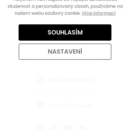
zkušenost a personalizovaný obsah, používáme na
Kontaktujte nás
našem webu soubory cookie.
Více informací
eshop@walteco.com
SOUHLASÍM
NASTAVENÍ
+420 733 603 833
+420 733 603 833
Otevřít live chat