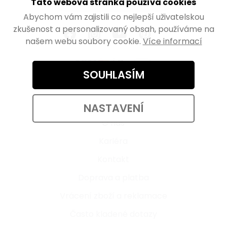
Tato webová stránka používá cookies
Abychom vám zajistili co nejlepší uživatelskou
zkušenost a personalizovaný obsah, používáme na
našem webu soubory cookie.
Více informací
SOUHLASÍM
Informace pro vás
NASTAVENÍ
O nás
Kariéra
Kontakt
Doprava a platba
Vrácení zboží a reklamace
Často kladené dotazy