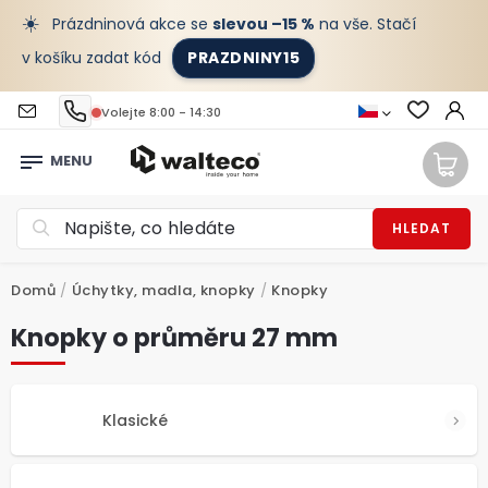
☀️
Prázdninová akce se
slevou –15 %
na vše. Stačí
v košíku zadat kód
PRAZDNINY15
Volejte 8:00 - 14:30
HLEDAT
Domů
/
Úchytky, madla, knopky
/
Knopky
Knopky o průměru 27 mm
Klasické