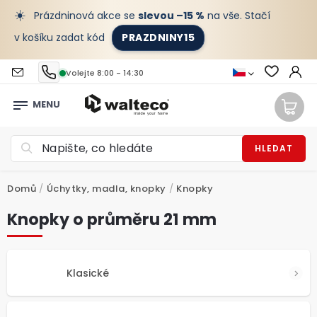
☀️
Prázdninová akce se
slevou –15 %
na vše. Stačí
v košíku zadat kód
PRAZDNINY15
Volejte 8:00 - 14:30
HLEDAT
Domů
/
Úchytky, madla, knopky
/
Knopky
Knopky o průměru 21 mm
Klasické