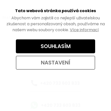
Tato webová stránka používá cookies
Instagram
Abychom vám zajistili co nejlepší uživatelskou
zkušenost a personalizovaný obsah, používáme na
našem webu soubory cookie.
Více informací
SOUHLASÍM
Kontaktujte nás
eshop@walteco.com
NASTAVENÍ
+420 733 603 833
+420 733 603 833