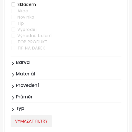
Skladem
Akce
Novinka
Tip
Výprodej
Výhodné balení
TOP PRODUKT
TIP NA DÁREK
Barva
Materiál
Provedení
Průměr
Typ
VYMAZAT FILTRY