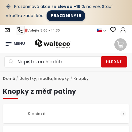
☀️
Prázdninová akce se
slevou –15 %
na vše. Stačí
v košíku zadat kód
PRAZDNINY15
Volejte 8:00 - 14:30
HLEDAT
Domů
/
Úchytky, madla, knopky
/
Knopky
Knopky z měď patiny
Klasické