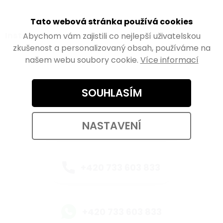
Tato webová stránka používá cookies
Instagram
Abychom vám zajistili co nejlepší uživatelskou
zkušenost a personalizovaný obsah, používáme na
našem webu soubory cookie.
Více informací
SOUHLASÍM
Kontaktujte nás
eshop@walteco.com
NASTAVENÍ
+420 733 603 833
+420 733 603 833