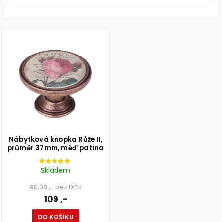
Nábytková knopka Růže II,
průměr 37mm, měď patina
Skladem
90,08 ,- bez DPH
109 ,-
DO KOŠÍKU