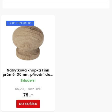
TOP PRODUKT
Nábytková knopka Finn
průměr 30mm, přírodní dub,
FSC®
Skladem
65,29 ,- bez DPH
79 ,-
DO KOŠÍKU