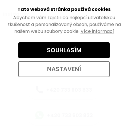
Tato webová stránka používá cookies
Instagram
Abychom vám zajistili co nejlepší uživatelskou
zkušenost a personalizovaný obsah, používáme na
našem webu soubory cookie.
Více informací
Kontaktujte nás
SOUHLASÍM
eshop@walteco.com
NASTAVENÍ
+420 733 603 833
+420 733 603 833