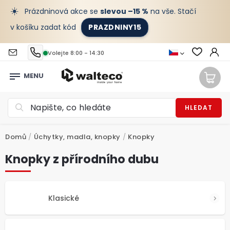
☀️
Prázdninová akce se
slevou –15 %
na vše. Stačí
v košíku zadat kód
PRAZDNINY15
Volejte 8:00 - 14:30
HLEDAT
Domů
/
Úchytky, madla, knopky
/
Knopky
Knopky z přírodního dubu
Klasické