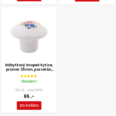
Nábytkový knopek Kytice,
průměr 35mm, porcelán,
bílý
Skladem
53,72 ,- bez DPH
65 ,-
DO KOŠÍKU