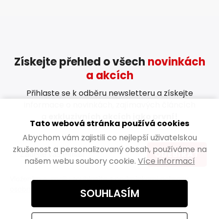
Získejte přehled o všech
novinkách
a akcích
Přihlaste se k odběru newsletteru a získejte
informace o novinkách, zajímavých článcích
a
exkluzivních akcích jako první!
Tato webová stránka používá cookies
Abychom vám zajistili co nejlepší uživatelskou
zkušenost a personalizovaný obsah, používáme na
ODEBÍRAT
našem webu soubory cookie.
Více informací
Vložením e-mailu souhlasíte s
podmínkami ochrany
osobních údajů
SOUHLASÍM