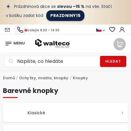
☀️
Prázdninová akce se
slevou –15 %
na vše. Stačí
v košíku zadat kód
PRAZDNINY15
Volejte 8:00 - 14:30
HLEDAT
Domů
/
Úchytky, madla, knopky
/
Knopky
Barevné knopky
Klasické