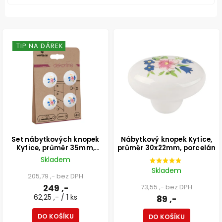
TIP NA DÁREK
Set nábytkových knopek
Nábytkový knopek Kytice,
Kytice, průměr 35mm,
průměr 30x22mm, porcelán
porcelán, bílý, 4 ks
Skladem
Skladem
205,79 ,- bez DPH
249 ,-
73,55 ,- bez DPH
62,25 ,- / 1 ks
89 ,-
DO KOŠÍKU
DO KOŠÍKU