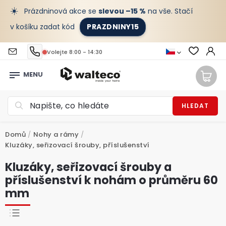
☀️
Prázdninová akce se
slevou –15 %
na vše. Stačí
v košíku zadat kód
PRAZDNINY15
Volejte 8:00 - 14:30
HLEDAT
Domů
/
Nohy a rámy
/
Kluzáky, seřizovací šrouby, příslušenství
Kluzáky, seřizovací šrouby a
příslušenství k nohám o průměru 60
mm