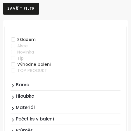
NEJPRODÁVANĚJŠÍ
ZAVŘÍT FILTR
NEJLEVNĚJŠÍ
NEJDRAŽŠÍ
ABECEDNĚ
Skladem
Akce
Novinka
Tip
Výhodné balení
TOP PRODUKT
Barva
Hloubka
Materiál
Počet ks v balení
Průměr