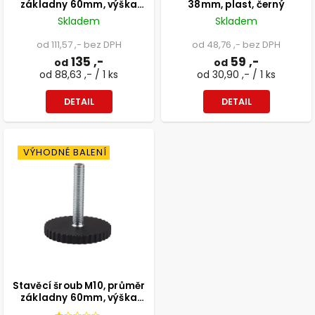
základny 60mm, výška
38mm, plast, černý
45mm, černý
Skladem
Skladem
od 111,57 ,- bez DPH
od 48,76 ,- bez DPH
135 ,-
59 ,-
od
od
od 88,63 ,- / 1 ks
od 30,90 ,- / 1 ks
DETAIL
DETAIL
VÝHODNÉ BALENÍ
Stavěcí šroub M10, průměr
základny 60mm, výška
56mm, černý