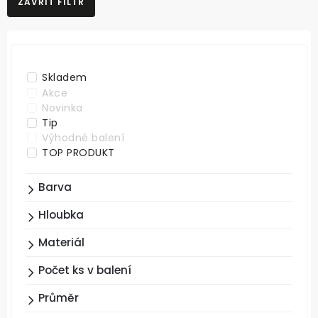
ZAVŘÍT FILTR
NEJLEVNĚJŠÍ
NEJDRAŽŠÍ
ABECEDNĚ
Skladem
Akce
Novinka
Tip
Výhodné balení
TOP PRODUKT
Barva
Hloubka
Materiál
Počet ks v balení
Průměr