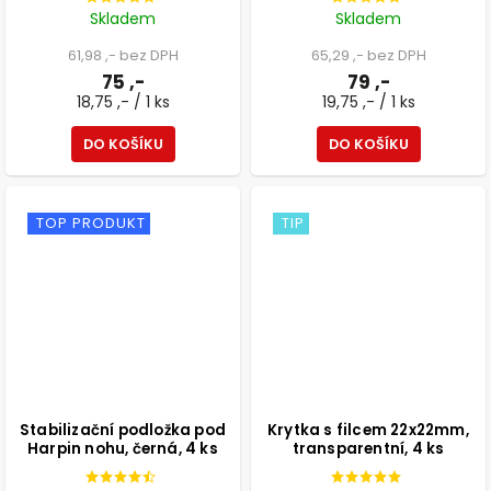
Skladem
Skladem
61,98 ,- bez DPH
65,29 ,- bez DPH
75 ,-
79 ,-
18,75 ,- / 1 ks
19,75 ,- / 1 ks
DO KOŠÍKU
DO KOŠÍKU
TOP PRODUKT
TIP
Stabilizační podložka pod
Krytka s filcem 22x22mm,
Harpin nohu, černá, 4 ks
transparentní, 4 ks