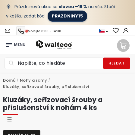
☀️
Prázdninová akce se
slevou –15 %
na vše. Stačí
v košíku zadat kód
PRAZDNINY15
Volejte 8:00 - 14:30
HLEDAT
Domů
/
Nohy a rámy
/
Kluzáky, seřizovací šrouby, příslušenství
Kluzáky, seřizovací šrouby a
příslušenství k nohám 4 ks
NEJPRODÁVANĚJŠÍ