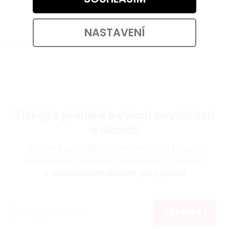
59 ,-
14,75 ,- / 1 ks
NASTAVENÍ
DO KOŠÍKU
Získejte přehled o všech
novinkách
a akcích
Přihlaste se k odběru newsletteru a získejte
informace o novinkách, zajímavých článcích
a
exkluzivních akcích jako první!
ODEBÍRAT