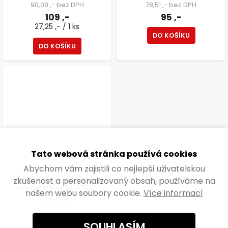
90,08 ,- bez DPH
78,51 ,- bez DPH
109 ,-
95 ,-
27,25 ,- / 1 ks
DO KOŠÍKU
DO KOŠÍKU
Tato webová stránka používá cookies
Abychom vám zajistili co nejlepší uživatelskou
Stabilizační podložka pod
zkušenost a personalizovaný obsah, používáme na
Harpin nohu, bílá, 4ks
našem webu soubory cookie.
Více informací
Skladem
48,76 ,- bez DPH
SOUHLASÍM