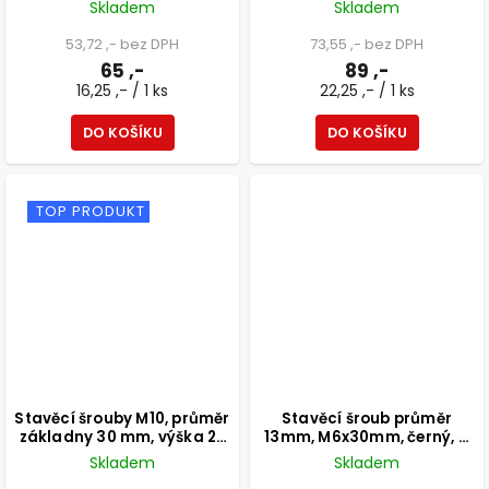
Skladem
Skladem
53,72 ,- bez DPH
73,55 ,- bez DPH
65 ,-
89 ,-
16,25 ,- / 1 ks
22,25 ,- / 1 ks
DO KOŠÍKU
DO KOŠÍKU
TOP PRODUKT
Stavěcí šrouby M10, průměr
Stavěcí šroub průměr
základny 30 mm, výška 27
13mm, M6x30mm, černý, 4
mm, chromové, 4 ks
ks
Skladem
Skladem