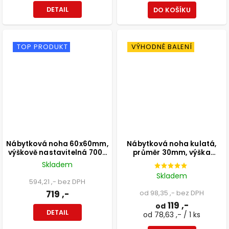
DETAIL
DO KOŠÍKU
TOP PRODUKT
VÝHODNÉ BALENÍ
Nábytková noha 60x60mm,
Nábytková noha kulatá,
výškově nastavitelná 700-
průměr 30mm, výška
1100mm, šedá
300mm, černá
Skladem
Skladem
594,21 ,- bez DPH
719 ,-
od 98,35 ,- bez DPH
119 ,-
od
DETAIL
od 78,63 ,- / 1 ks