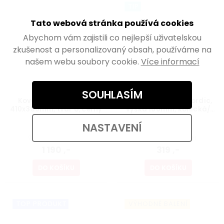
TIP
Tato webová stránka používá cookies
Abychom vám zajistili co nejlepší uživatelskou
zkušenost a personalizovaný obsah, používáme na
našem webu soubory cookie.
Více informací
SOUHLASÍM
Kovový rám pro stoly
Nábytková noha Nordic,
410x380mm, tvar U, černý
výška 160mm, kónická/
šikmá, buk lakovaný
Skladem
Skladem
NASTAVENÍ
983,47 ,- bez DPH
263,64 ,- bez DPH
1 190 ,-
319 ,-
DO KOŠÍKU
DO KOŠÍKU
TOP PRODUKT
VÝHODNÉ BALENÍ