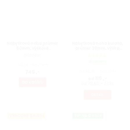
Nábytková noha průměr
Nábytková noha kulatá,
60mm, výškově
průměr 30mm, výška
nastavitelná 700-1100mm,
300mm, bílá
Skladem
broušený nikl
Skladem
619,01 ,- bez DPH
749 ,-
od 98,35 ,- bez DPH
119 ,-
od
DO KOŠÍKU
od 78,63 ,- / 1 ks
DETAIL
VÝHODNÉ BALENÍ
TIP NA DÁREK