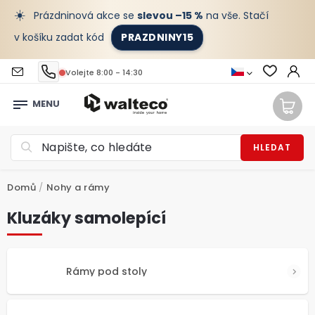
☀️
Prázdninová akce se
slevou –15 %
na vše. Stačí
v košíku zadat kód
PRAZDNINY15
Volejte 8:00 - 14:30
HLEDAT
Domů
/
Nohy a rámy
Kluzáky samolepící
Rámy pod stoly