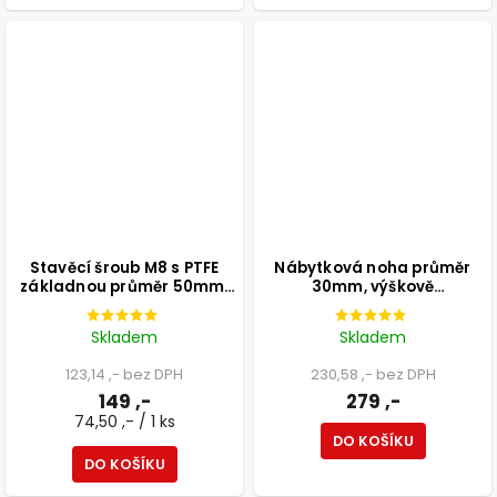
Stavěcí šroub M8 s PTFE
Nábytková noha průměr
základnou průměr 50mm,
30mm, výškově
výška 25mm, světle šedý, 2
nastavitelná 300-500mm,
ks
bílá
Skladem
Skladem
123,14 ,- bez DPH
230,58 ,- bez DPH
149 ,-
279 ,-
74,50 ,- / 1 ks
DO KOŠÍKU
DO KOŠÍKU