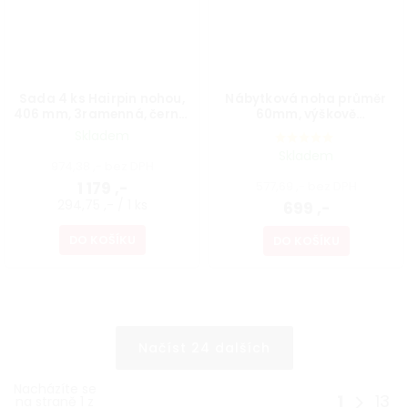
Sada 4 ks Hairpin nohou,
Nábytková noha průměr
406 mm, 3ramenná, černá,
60mm, výškově
vč. podložek a vrutů
nastavitelná 700-1100mm,
Skladem
šedá
Skladem
974,38 ,- bez DPH
1 179 ,-
577,69 ,- bez DPH
294,75 ,- / 1 ks
699 ,-
DO KOŠÍKU
DO KOŠÍKU
Načíst 24 dalších
Nacházíte se
1
13
na straně 1 z