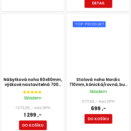
DETAIL
TOP PRODUKT
Nábytková noha 60x60mm,
Stolová noha Nordic
výškově nastavitelná 700-
710mm, kónická/rovná, buk
1100mm, broušený nikl
lakovaný bílý
Skladem
Skladem
577,69 ,- bez DPH
1 073,55 ,- bez DPH
699 ,-
1 299 ,-
DO KOŠÍKU
DO KOŠÍKU