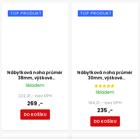
TOP PRODUKT
TOP PRODUKT
Nábytková noha průměr
Nábytková noha průměr
38mm, výškově
30mm, výškově
nastavitelná 100-115mm,
nastavitelná 210-350mm,
Skladem
250kg, matná černá
černá
Skladem
222,31 ,- bez DPH
269 ,-
194,21 ,- bez DPH
235 ,-
DO KOŠÍKU
DO KOŠÍKU