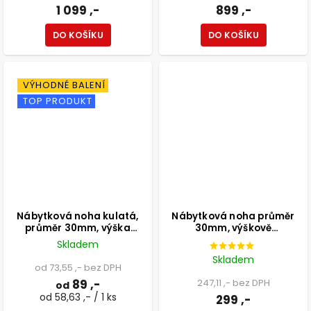
1 099 ,-
899 ,-
DO KOŠÍKU
DO KOŠÍKU
VÝHODNÉ BALENÍ
TOP PRODUKT
Nábytková noha kulatá,
Nábytková noha průměr
průměr 30mm, výška
30mm, výškově
100mm, bílá
nastavitelná 300-500mm,
Skladem
chrom
Skladem
od 73,55 ,- bez DPH
89 ,-
247,11 ,- bez DPH
od
od 58,63 ,- / 1 ks
299 ,-