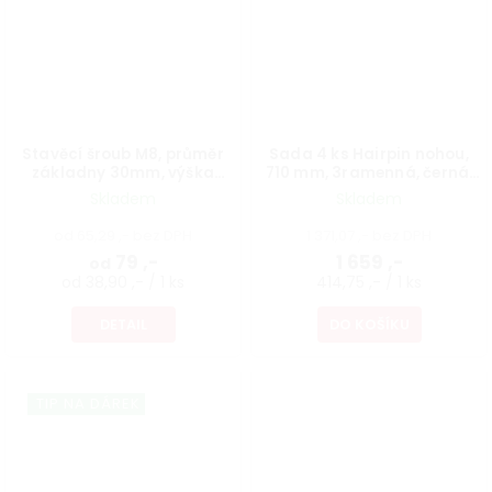
Stavěcí šroub M8, průměr
Sada 4 ks Hairpin nohou,
základny 30mm, výška
710 mm, 3ramenná, černá,
40mm, protáčecí, černý
vč. podložek a vrutů
Skladem
Skladem
od 65,29 ,- bez DPH
1 371,07 ,- bez DPH
79 ,-
1 659 ,-
od
od 38,90 ,- / 1 ks
414,75 ,- / 1 ks
DETAIL
DO KOŠÍKU
TIP NA DÁREK