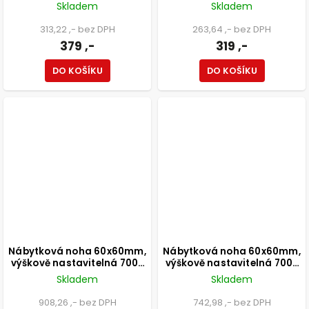
800mm, černá
nastavitelná 150-165mm,
Skladem
Skladem
250kg, broušený nikl
313,22 ,- bez DPH
263,64 ,- bez DPH
379 ,-
319 ,-
DO KOŠÍKU
DO KOŠÍKU
Nábytková noha 60x60mm,
Nábytková noha 60x60mm,
výškově nastavitelná 700-
výškově nastavitelná 700-
1100mm, chrom
1100mm, černá
Skladem
Skladem
908,26 ,- bez DPH
742,98 ,- bez DPH