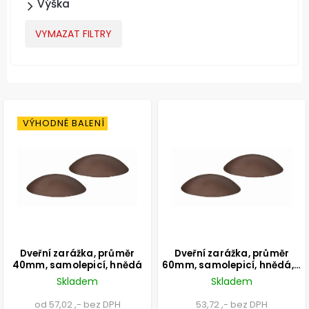
Výška
VYMAZAT FILTRY
VÝHODNÉ BALENÍ
Dveřní zarážka, průměr
Dveřní zarážka, průměr
40mm, samolepicí, hnědá
60mm, samolepicí, hnědá, 2
ks
Skladem
Skladem
od 57,02 ,- bez DPH
53,72 ,- bez DPH