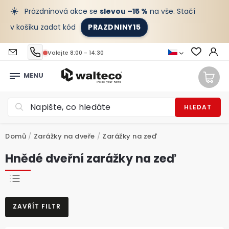
☀️
Prázdninová akce se
slevou –15 %
na vše. Stačí
v košíku zadat kód
PRAZDNINY15
Volejte 8:00 - 14:30
HLEDAT
Domů
/
Zarážky na dveře
/
Zarážky na zeď
Hnědé dveřní zarážky na zeď
NEJPRODÁVANĚJŠÍ
ZAVŘÍT FILTR
NEJLEVNĚJŠÍ
NEJDRAŽŠÍ