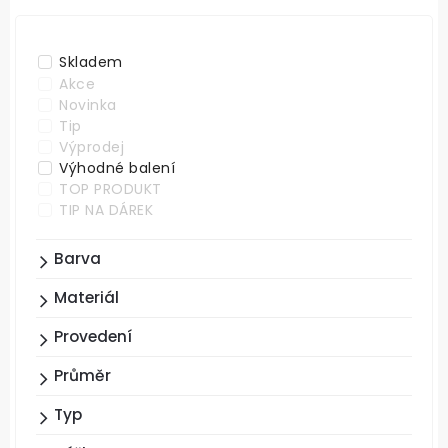
ABECEDNĚ
Skladem
Akce
Novinka
Tip
Výprodej
Výhodné balení
TOP PRODUKT
TIP NA DÁREK
Barva
Materiál
Provedení
Průměr
Typ