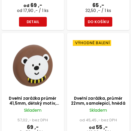
69 ,-
65 ,-
od
od 17,90 ,- / 1 ks
32,50 ,- / 1 ks
DETAIL
DO KOŠÍKU
VÝHODNÉ BALENÍ
Dveřní zarážka průměr
Dveřní zarážka, průměr
41,5mm, dětský motiv,
22mm, samolepicí, hnědá
hnědá, 2 ks
Skladem
Skladem
57,02 ,- bez DPH
od 45,45 ,- bez DPH
69 ,-
55 ,-
od