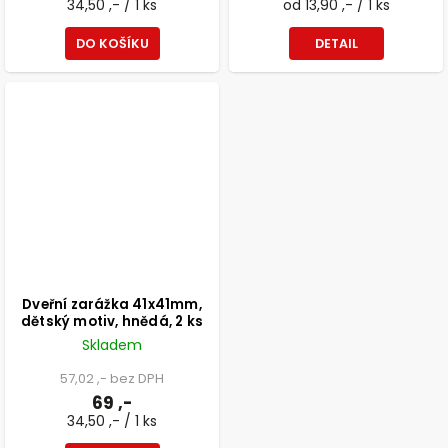
34,50 ,- / 1 ks
od 13,90 ,- / 1 ks
DO KOŠÍKU
DETAIL
Dveřní zarážka 41x41mm,
dětský motiv, hnědá, 2 ks
Skladem
57,02 ,- bez DPH
69 ,-
34,50 ,- / 1 ks