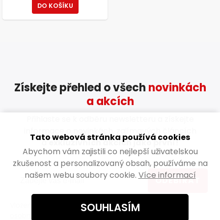
DO KOŠÍKU
Získejte přehled o všech
novinkách
a akcích
Přihlaste se k odběru newsletteru a získejte
informace o novinkách, zajímavých článcích
Tato webová stránka používá cookies
a
exkluzivních akcích jako první!
Abychom vám zajistili co nejlepší uživatelskou
zkušenost a personalizovaný obsah, používáme na
našem webu soubory cookie.
Více informací
ODEBÍRAT
SOUHLASÍM
Vložením e-mailu souhlasíte s
podmínkami ochrany
osobních údajů