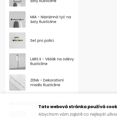
šaty Rusticline
MIA - Nástěnná tyč na
šaty Rusticline
Set pro polici
LARS II - Věšák na oděvy
Rusticline
ZENA - Dekorativní
madlo Rusticline
NEJČTENĚJŠÍ NÁVODY A TIPY
Tato webová stránka používá cook
Abychom vám zajistili co nejlepší uži
Jak vyměnit nábytkové