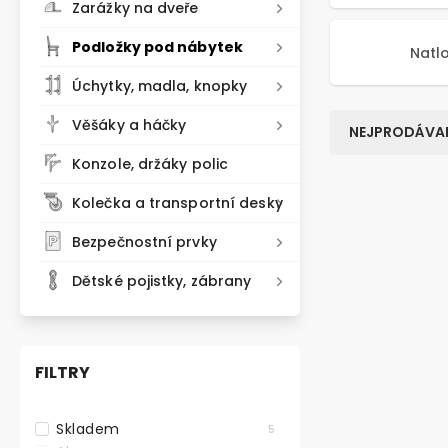
Zarážky na dveře
Podložky pod nábytek
Natl
Úchytky, madla, knopky
Věšáky a háčky
NEJPRODÁVAN
Konzole, držáky polic
Kolečka a transportní desky
TIP NA DÁRE
Bezpečnostní prvky
VELKÉ BALEN
Dětské pojistky, zábrany
FILTRY
Skladem
5