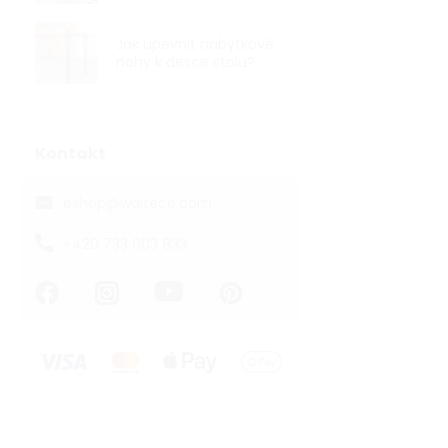
Jak upevnit nábytkové
nohy k desce stolu?
Kontakt
eshop
@
walteco.com
+420 733 603 833