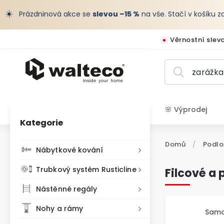
☀️
Prázdninová akce se
slevou –15 %
na vše. Stačí v košíku 
Věrnostní slev
🌸 Výprodej
Kategorie
CZK /
Domů
/
Podlo
Nábytkové kování
Trubkový systém Rusticline
Filcové a
Nástěnné regály
Nohy a rámy
Samo