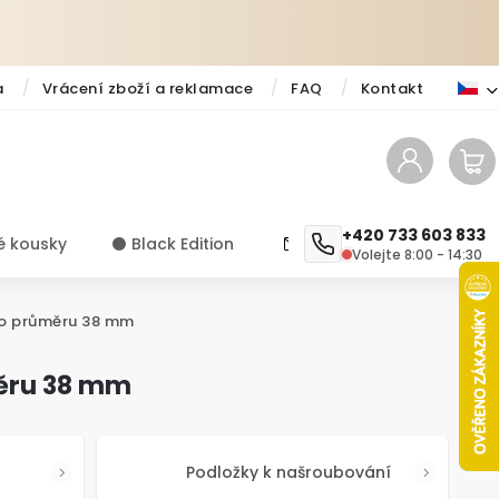
a
Vrácení zboží a reklamace
FAQ
Kontakt
+420 733 603 833
é kousky
⚫️ Black Edition
✨ Novinky
Návody a ti
Volejte 8:00 - 14:30
 o průměru 38 mm
měru 38 mm
Podložky k našroubování