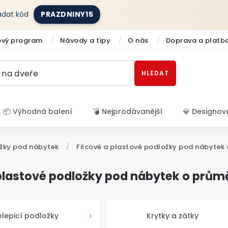
zadat kód
PRAZDNINY15
ový program
Návody a tipy
O nás
Doprava a platb
HLEDAT
📦 Výhodná balení
💣 Nejprodávanější
💎 Designov
Přihlášení
žky pod nábytek
/
Filcové a plastové podložky pod nábytek
 plastové podložky pod nábytek o prů
lepicí podložky
Krytky a zátky