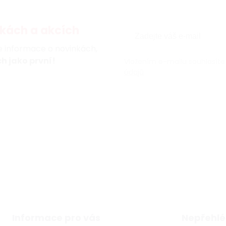
kách a akcích
te informace o novinkách,
h jako první!
Vložením e-mailu souhlasíte
údajů
Informace pro vás
Nepřehlé