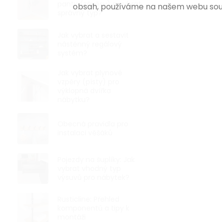
panty (závěsy) a vybrat
obsah, používáme na našem webu sou
správný typ?
Jak vybrat a sestavit
nástěnný regálový
systém?
Jak vybrat plynové
vzpěry (písty) pro
výklopná dvířka
nábytku?
Obecná pravidla pro
instalaci věšáků
Pojezdy na šuplíky: Jak
vybrat vhodný typ
výsuvů pro nábytek?
Rusticline: Přehled
komponentů a tipy k
montáži