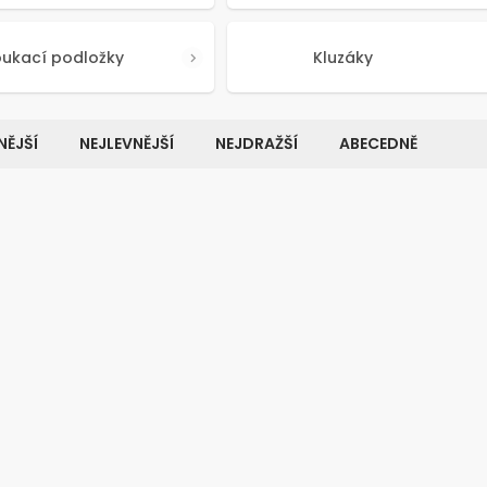
oukací podložky
Kluzáky
ĚJŠÍ
NEJLEVNĚJŠÍ
NEJDRAŽŠÍ
ABECEDNĚ
Kód:
84992
Kó
K
VELKÉ BALENÍ
Í