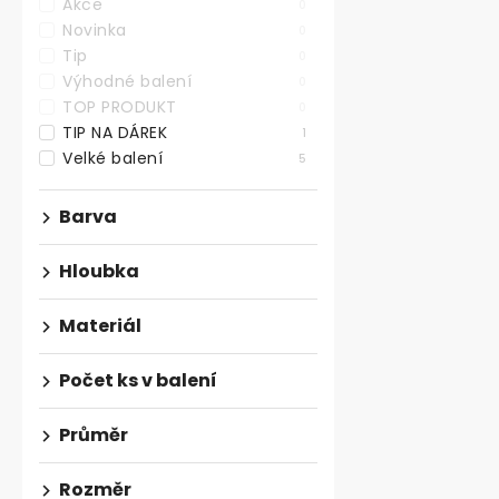
Akce
0
Novinka
0
Tip
0
Sada filcový
Výhodné balení
0
podložek, 27
TOP PRODUKT
0
TIP NA DÁREK
1
Velké balení
5
152,89 ,- bez D
185 ,-
Barva
0,68 ,- / 1 ks
Sada samolepi
Hloubka
podložek, kte
poškrábáním - 
Materiál
Počet ks v balení
VELKÉ BALEN
Průměr
Rozměr