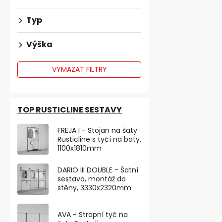
Typ
Výška
VYMAZAT FILTRY
Sada filcový
TOP RUSTICLINE SESTAVY
tlumičů dvířek
Skladem
FREJA I - Stojan na šaty
Rusticline s tyčí na boty,
70,25 ,- bez DP
1100x1810mm
85 ,-
0,86 ,- / 1 ks
DARIO III DOUBLE - Šatní
sestava, montáž do
stěny, 3330x2320mm
Sada samolepi
podložek a tlu
chrání povrchy
AVA - Stropní tyč na