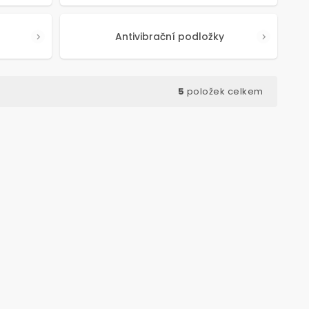
Antivibrační podložky
5
položek celkem
d:
85030
Kód:
84993
VELKÉ BALENÍ