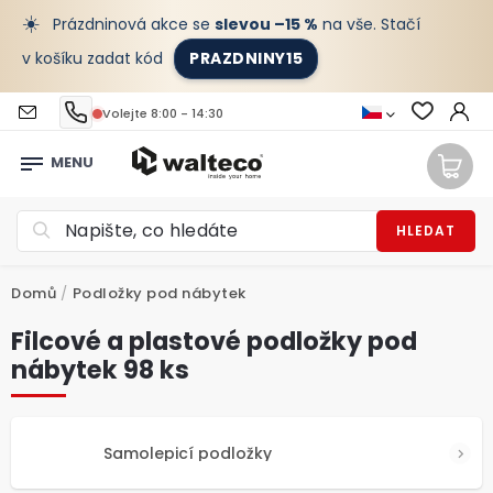
☀️
Prázdninová akce se
slevou –15 %
na vše. Stačí
v košíku zadat kód
PRAZDNINY15
Volejte 8:00 - 14:30
HLEDAT
Domů
/
Podložky pod nábytek
Filcové a plastové podložky pod
nábytek 98 ks
Samolepicí podložky