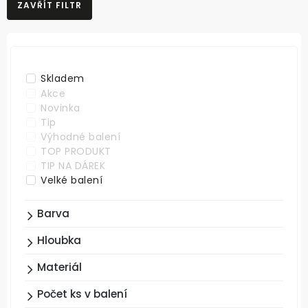
ZAVŘÍT FILTR
NEJLEVNĚJŠÍ
NEJDRAŽŠÍ
ABECEDNĚ
Skladem
Akce
Novinka
Tip
Výhodné balení
TOP PRODUKT
TIP NA DÁREK
Velké balení
Barva
Hloubka
Materiál
Počet ks v balení